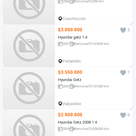
2006
Bencina
200 km
Constitución
$3.000.000
3
Hyundai getz 1.4
2007
Bencina
163000 km
Peñalolén
$3.550.000
7
Hyundai Getz
2004
Bencina
101000 km
Valparaíso
$2.900.000
0
Hyundai Getz 2008 1.4
2008
Bencina
206000 km