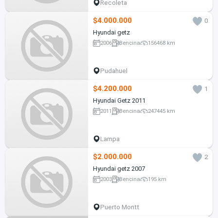
Recoleta
$4.000.000
0
Hyundai getz
2006
Bencina
156468 km
Pudahuel
$4.200.000
1
Hyundai Getz 2011
2011
Bencina
247445 km
Lampa
$2.000.000
2
Hyundai getz 2007
2003
Bencina
195 km
Puerto Montt