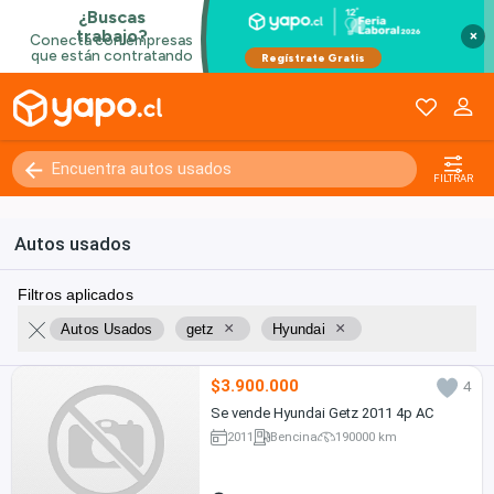
×
FILTRAR
Autos usados
Filtros aplicados
×
×
Autos Usados
getz
Hyundai
$3.900.000
4
Se vende Hyundai Getz 2011 4p AC
2011
Bencina
190000 km