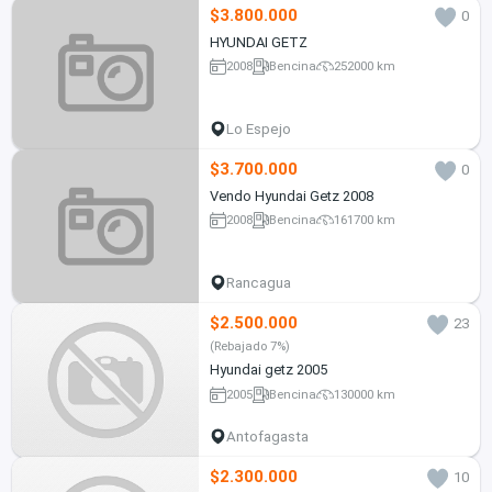
$3.800.000
0
HYUNDAI GETZ
2008
Bencina
252000 km
Lo Espejo
$3.700.000
0
Vendo Hyundai Getz 2008
2008
Bencina
161700 km
Rancagua
$2.500.000
23
(Rebajado 7%)
Hyundai getz 2005
2005
Bencina
130000 km
Antofagasta
$2.300.000
10