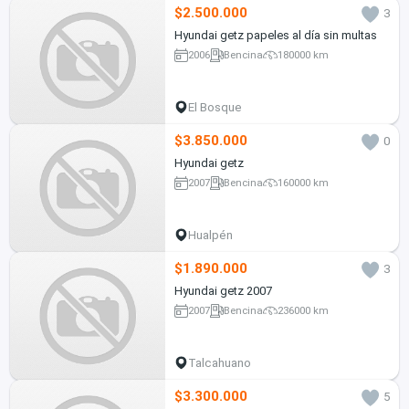
$2.500.000
3
Hyundai getz papeles al día sin multas
2006
Bencina
180000 km
El Bosque
$3.850.000
0
Hyundai getz
2007
Bencina
160000 km
Hualpén
$1.890.000
3
Hyundai getz 2007
2007
Bencina
236000 km
Talcahuano
$3.300.000
5