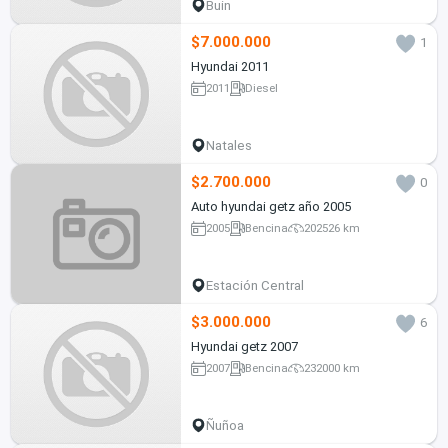
Buin
$7.000.000
1
Hyundai 2011
2011
Diesel
Natales
$2.700.000
0
Auto hyundai getz año 2005
2005
Bencina
202526 km
Estación Central
$3.000.000
6
Hyundai getz 2007
2007
Bencina
232000 km
Ñuñoa