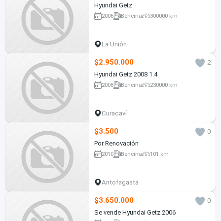
Hyundai Getz
2006
Bencina
300000 km
La Unión
$2.950.000
2
Hyundai Getz 2008 1.4
2008
Bencina
230000 km
Curacaví
$3.500
0
Por Renovación
2010
Bencina
101 km
Antofagasta
$3.650.000
0
Se vende Hyundai Getz 2006