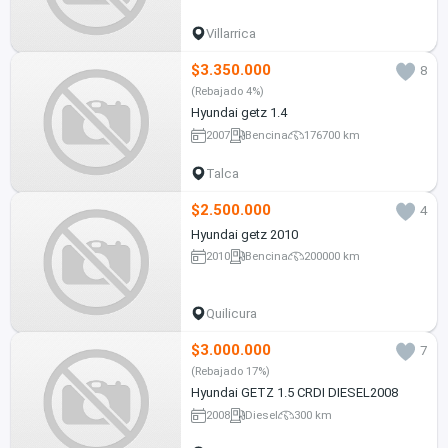
Villarrica
$3.350.000
8
(Rebajado 4%)
Hyundai getz 1.4
2007
Bencina
176700 km
Talca
$2.500.000
4
Hyundai getz 2010
2010
Bencina
200000 km
Quilicura
$3.000.000
7
(Rebajado 17%)
Hyundai GETZ 1.5 CRDI DIESEL2008
2008
Diesel
300 km