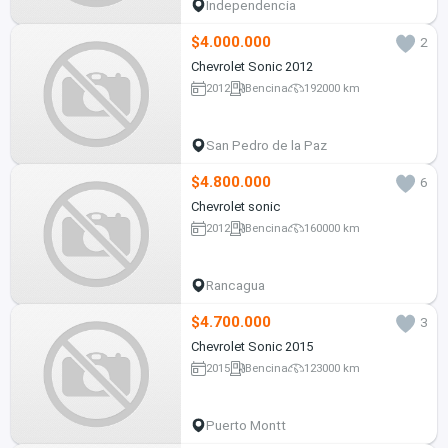
Independencia
$4.000.000
2
Chevrolet Sonic 2012
2012
Bencina
192000 km
San Pedro de la Paz
$4.800.000
6
Chevrolet sonic
2012
Bencina
160000 km
Rancagua
$4.700.000
3
Chevrolet Sonic 2015
2015
Bencina
123000 km
Puerto Montt