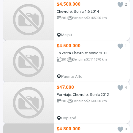
$4.500.000
2
Chevrolet Sonic 1.6 2014
2014
Bencina
155000 km
Maipú
$4.500.000
1
En venta Chevrolet sonic 2013
2013
Bencina
111670 km
Puente Alto
$47.000
4
Por viaje. Chevrolet Sonic 2012
2012
Bencina
130000 km
Copiapó
$4.800.000
0