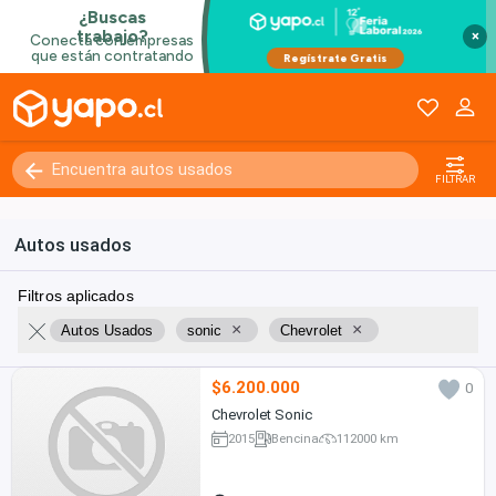
×
FILTRAR
Autos usados
Filtros aplicados
×
×
Autos Usados
sonic
Chevrolet
$6.200.000
0
Chevrolet Sonic
2015
Bencina
112000 km