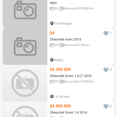
Auto
2012
Bencina
150000 km
Pichidegua
$4
1
Chevrolet sonic 2013
2013
Bencina
130 km
Maipú
$5.350.000
4
Chevrolet Sonic 1.6 LT 2016
2015
Bencina
127000 km
La Serena
$4.900.000
0
Chevrolet Sonic 1.6 2014