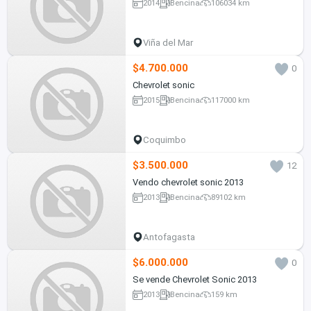
2014
Bencina
106034 km
Viña del Mar
$4.700.000
0
Chevrolet sonic
2015
Bencina
117000 km
Coquimbo
$3.500.000
12
Vendo chevrolet sonic 2013
2013
Bencina
89102 km
Antofagasta
$6.000.000
0
Se vende Chevrolet Sonic 2013
2013
Bencina
159 km