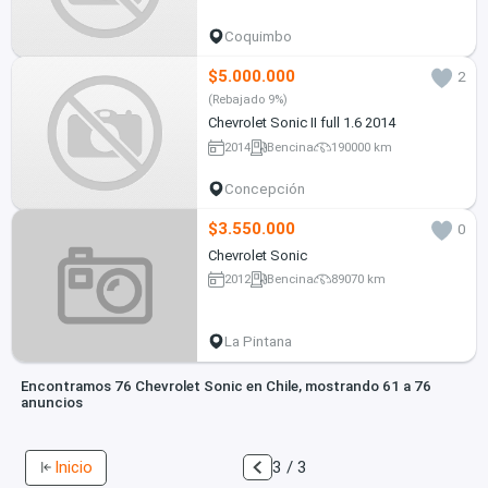
Coquimbo
$5.000.000
2
(Rebajado 9%)
Chevrolet Sonic II full 1.6 2014
2014
Bencina
190000 km
Concepción
$3.550.000
0
Chevrolet Sonic
2012
Bencina
89070 km
La Pintana
Encontramos 76 Chevrolet Sonic en Chile, mostrando 61 a 76
anuncios
Inicio
3 / 3