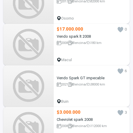
2013
Bencina
82000 km
Osorno
$17.000.000
0
Vendo spark lt 2008
2008
Bencina
180 km
Macul
6
Vendo Spark GT impecable
2021
Bencina
38000 km
Buin
$3.000.000
3
Chevrolet spark 2008
2008
Bencina
112000 km