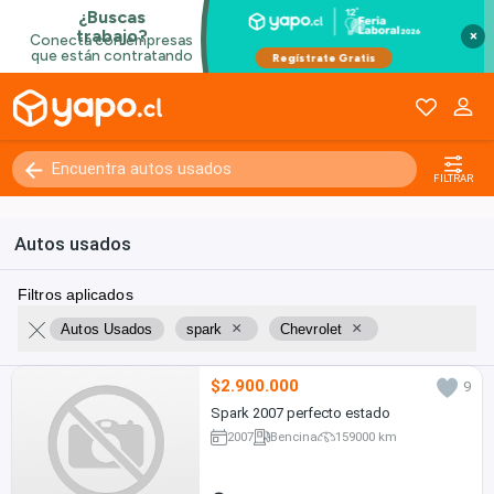
×
FILTRAR
Autos usados
Filtros aplicados
×
×
Autos Usados
spark
Chevrolet
$2.900.000
9
Spark 2007 perfecto estado
2007
Bencina
159000 km