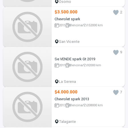
Osorno
$3.500.000
2
Chevrolet spark
2015
Bencina
152000 km
San Vicente
9
Se VENDE spark Gt 2019
2019
Bencina
92000 km
La Serena
$4.000.000
7
Chevrolet spark 2013
2013
Bencina
208000 km
Talagante