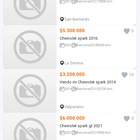
2013
Bencina
173000 km
San Bernardo
$5.300.000
5
Chevrolet spark 2016
2016
Bencina
98500 km
La Serena
$3.200.000
13
Vendo mi Chevrolet spark 2014
2014
Bencina
120700 km
Valparaíso
$6.000.000
3
Chevrolet spark gt 2021
2021
Bencina
19000 km