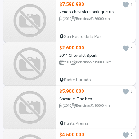
$7.590.990
1
Vendo chevrolet spark gt 2019
2019
Bencina
56000 km
San Pedro de la Paz
$2.600.000
5
2011 Chevrolet Spark
2011
Bencina
190000 km
Padre Hurtado
$5.900.000
9
Chevrolet The Next
2016
Bencina
90000 km
Punta Arenas
$4.500.000
2