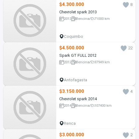
$4.300.000
8
Chevrolet spark 2013
2013
Bencina
71000 km
Coquimbo
$4.500.000
22
Spark GT FULL 2012
2012
Bencina
97949 km
Antofagasta
$3.150.000
4
Chevrolet spark 2014
2014
Bencina
107400 km
Renca
$3.000.000
2