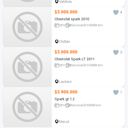
Valdivia
$3.000.000
4
Chevrolet spark 2010
2010
Bencina
142000 km
Chillán
$3.000.000
3
Chevrolet Spark LT 2011
2011
Bencina
153000 km
Lautaro
$3.900.000
1
Spark gt 1.2
2014
Bencina
92000 km
Macul