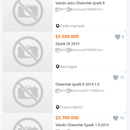
Vendo auto Chevrolet spark lt
2011
Bencina
86000 km
Padre Hurtado
$5.500.000
0
Spark Gt 2015
2015
Bencina
89500 km
Rancagua
15
Chevrolet spark lt 2014 1.0
2014
Bencina
110000 km
Puerto Montt
$3.700.000
10
Vendo Chevrolet Spark 1.0 2013