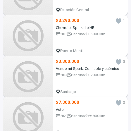
Estación Central
$3.290.000
1
Chevrolet Spark lite HB
2013
Bencina
150000 km
Puerto Montt
$3.300.000
3
Vendo mi Spark. Confiable y ecómico
2014
Bencina
120000 km
Santiago
$7.300.000
0
Auto
2020
Bencina
945000 km