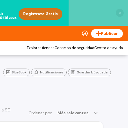
×
Publicar
Explorar tiendas
Consejos de seguridad
Centro de ayuda
BlueBook
Notificaciones
Guardar búsqueda
1 a 90
Ordenar por
Más relevantes