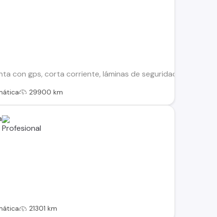
ta con gps, corta corriente, láminas de seguridad, grabado de
mática
29900 km
a
mática
21301 km