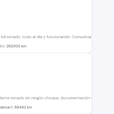
, full estado, todo al dia y funcionando. Comunicar a mi corr
l
282000 km
lente estado sin ningún choque, documentación al día, todo 
ática
86462 km