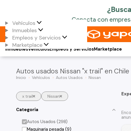
Vehículos
Inmuebles
Empleos y Servicios
Marketplace
Inmuebles
Vehículos
Empleos y Servicios
Marketplace
Autos usados Nissan "x trail" en Chile
Inicio
Vehículos
Autos Usados
Nissan
Exp
x trail
Nissan
Categoría
Enco
anun
Autos Usados (298)
Maquinaria pesada (9)