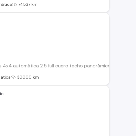
mática
74537 km
ms 4x4 automática 2.5 full cuero techo panorámico 3 corrida a
ática
30000 km
ic