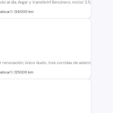
o al día, llegar y transferir!! Bencinero, motor 2.5, 133.870
ática
134000 km
renovación, único duelo, tres corridas de asiento, aire acon
ática
125000 km