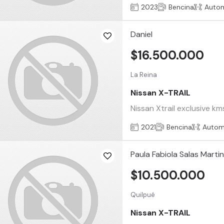
2023
Bencina
Auto
Daniel
$16.500.000
La Reina
Nissan X-TRAIL
Nissan Xtrail exclusive k
2021
Bencina
Autom
Paula Fabiola Salas Martin
$10.500.000
Quilpué
Nissan X-TRAIL