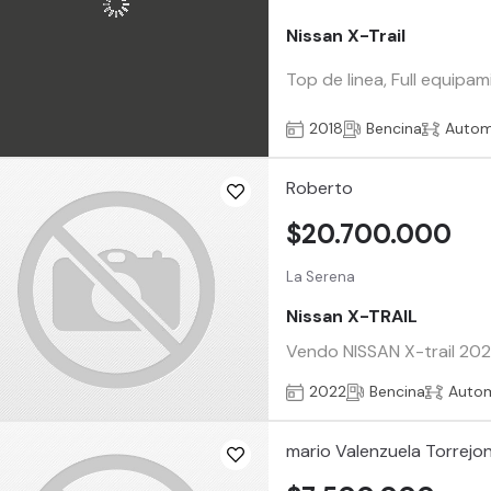
Nissan X-Trail
Top de linea, Full equipa
2018
Bencina
Autom
Roberto
$20.700.000
La Serena
Nissan X-TRAIL
Vendo NISSAN X-trail 202
2022
Bencina
Auto
mario Valenzuela Torrejo