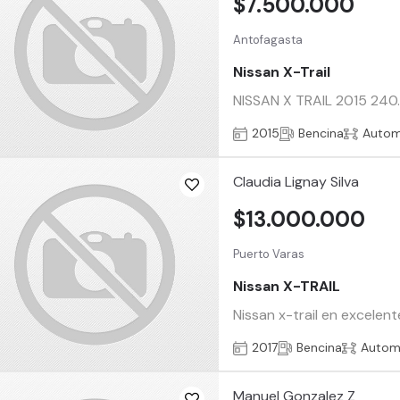
$7.500.000
Antofagasta
Nissan X-Trail
NISSAN X TRAIL 2015 24
2015
Bencina
Autom
Claudia Lignay Silva
$13.000.000
Puerto Varas
Nissan X-TRAIL
Nissan x-trail en excelen
2017
Bencina
Autom
Manuel Gonzalez Z