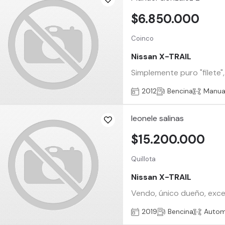
$6.850.000
Coinco
Nissan X-TRAIL
Simplemente puro "filete"
2012
Bencina
Manua
leonele salinas
$15.200.000
Quillota
Nissan X-TRAIL
Vendo, único dueño, exce
2019
Bencina
Autom