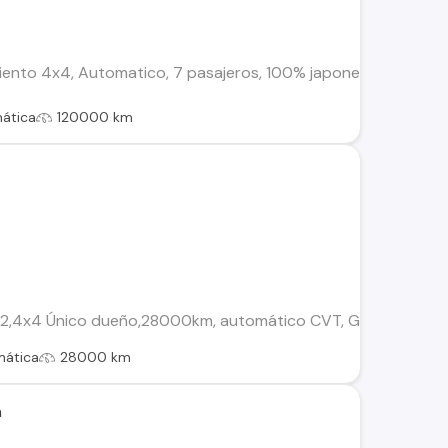
miento 4x4, Automatico, 7 pasajeros, 100% japones. Soy el ter
ática
120000 km
2,4x4 Único dueño,28000km, automático CVT, GPS activo, mant
mática
28000 km
n