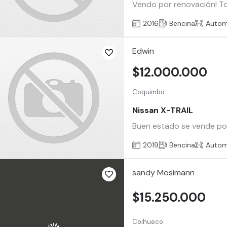
Vendo por renovación! Tod
2016
Bencina
Autom
Edwin
$12.000.000
Coquimbo
Nissan X-TRAIL
Buen estado se vende por 
2019
Bencina
Autom
sandy Mosimann
$15.250.000
Coihueco