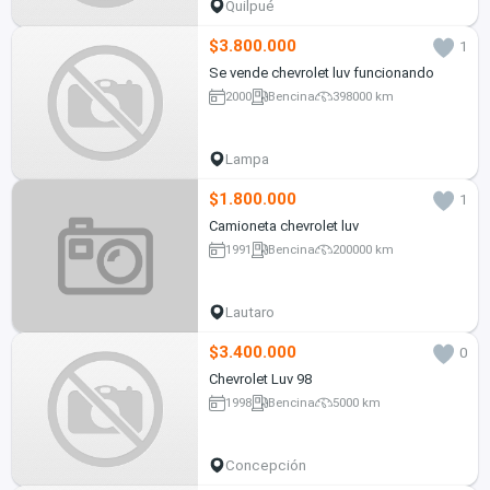
Quilpué
$3.800.000
1
Se vende chevrolet luv funcionando
2000
Bencina
398000 km
Lampa
$1.800.000
1
Camioneta chevrolet luv
1991
Bencina
200000 km
Lautaro
$3.400.000
0
Chevrolet Luv 98
1998
Bencina
5000 km
Concepción