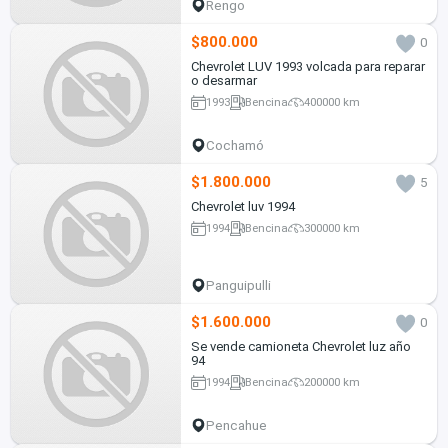
Rengo
$800.000
0
Chevrolet LUV 1993 volcada para reparar
o desarmar
1993
Bencina
400000 km
Cochamó
$1.800.000
5
Chevrolet luv 1994
1994
Bencina
300000 km
Panguipulli
$1.600.000
0
Se vende camioneta Chevrolet luz año
94
1994
Bencina
200000 km
Pencahue