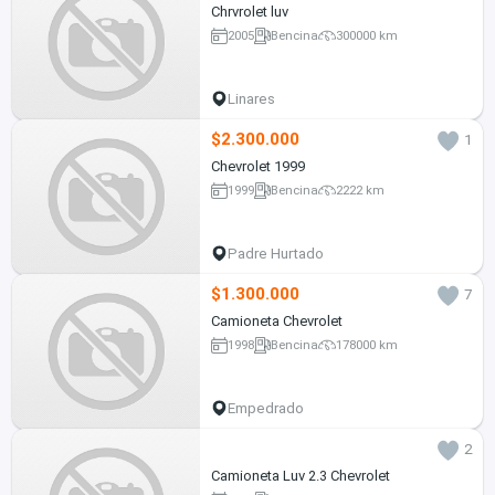
Chrvrolet luv
2005
Bencina
300000 km
Linares
$2.300.000
1
Chevrolet 1999
1999
Bencina
2222 km
Padre Hurtado
$1.300.000
7
Camioneta Chevrolet
1998
Bencina
178000 km
Empedrado
2
Camioneta Luv 2.3 Chevrolet