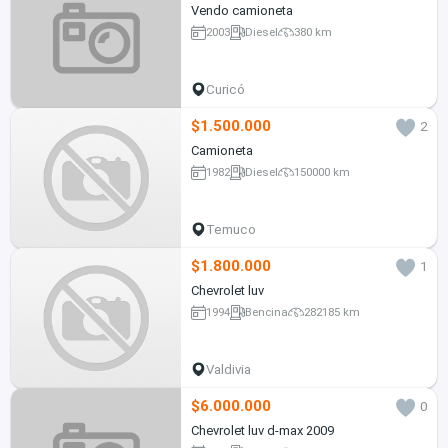
Vendo camioneta
2003
Diesel
380 km
Curicó
$1.500.000
2
Camioneta
1982
Diesel
150000 km
Temuco
$1.800.000
1
Chevrolet luv
1994
Bencina
282185 km
Valdivia
$6.000.000
0
Chevrolet luv d-max 2009