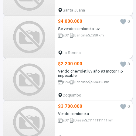
Santa Juana
$4.000.000
0
Se vende camioneta luv
2001
Bencina
230 km
La Serena
$2.200.000
8
Vendo chevrolet luv año 93 motor 1.6
impecable
1993
Bencina
334059 km
Coquimbo
$3.700.000
0
Vendo camioneta
2001
Diesel
1111111111 km