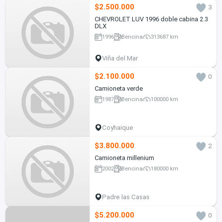
$2.500.000
3
CHEVROLET LUV 1996 doble cabina 2.3
DLX
1996
Bencina
313687 km
Viña del Mar
$2.100.000
0
Camioneta verde
1987
Bencina
100000 km
Coyhaique
$3.800.000
2
Camioneta millenium
2002
Bencina
180000 km
Padre las Casas
$5.200.000
0