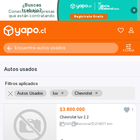
×
FILTRAR
Autos usados
Filtros aplicados
×
×
Autos Usados
luv
Chevrolet
$3.800.000
1
Chevrolet luv 2.2
2005
Bencina
218071 km