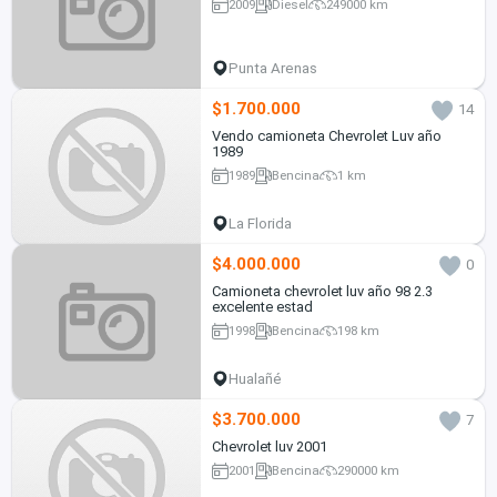
2009
Diesel
249000 km
Punta Arenas
$1.700.000
14
Vendo camioneta Chevrolet Luv año
1989
1989
Bencina
1 km
La Florida
$4.000.000
0
Camioneta chevrolet luv año 98 2.3
excelente estad
1998
Bencina
198 km
Hualañé
$3.700.000
7
Chevrolet luv 2001
2001
Bencina
290000 km