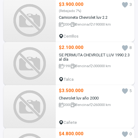
$3.900.000
3
(Rebajado 7%)
Camioneta Chevrolet luv 2.2
2004
Bencina
190000 km
Cerrillos
$2.100.000
8
SE PERMUTA CHEVROLET LUV 1990 2.3
al día
1990
Bencina
300000 km
Talca
$3.500.000
5
Chevrolet luv año 2000
2000
Bencina
260000 km
Cañete
$4.800.000
0