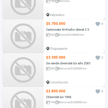
1989
Bencina
Valparaíso
$5.700.000
4
Camioneta 4×4 turbo diesel 2.5
2003
Diesel
240000 km
Chiguayante
$3.300.000
2
Se vende chevrolet luv año 2001
2001
Bencina
203000 km
Constitución
$2.800.000
0
Chevrolet luv 1994
1994
Bencina
300000 km