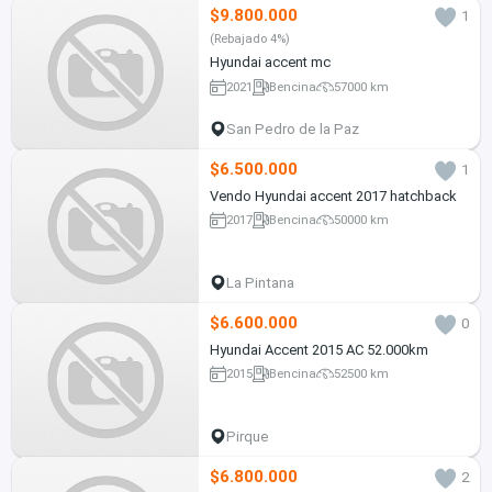
$9.800.000
1
(Rebajado 4%)
Hyundai accent mc
2021
Bencina
57000 km
San Pedro de la Paz
$6.500.000
1
Vendo Hyundai accent 2017 hatchback
2017
Bencina
50000 km
La Pintana
$6.600.000
0
Hyundai Accent 2015 AC 52.000km
2015
Bencina
52500 km
Pirque
$6.800.000
2