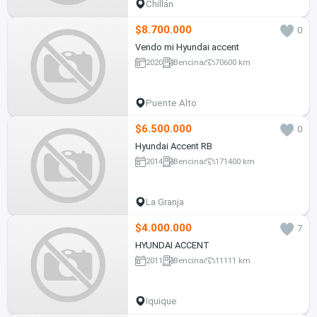
Chillán
$8.700.000
0
Vendo mi Hyundai accent
2020
Bencina
70600 km
Puente Alto
$6.500.000
0
Hyundai Accent RB
2014
Bencina
171400 km
La Granja
$4.000.000
7
HYUNDAI ACCENT
2011
Bencina
11111 km
Iquique