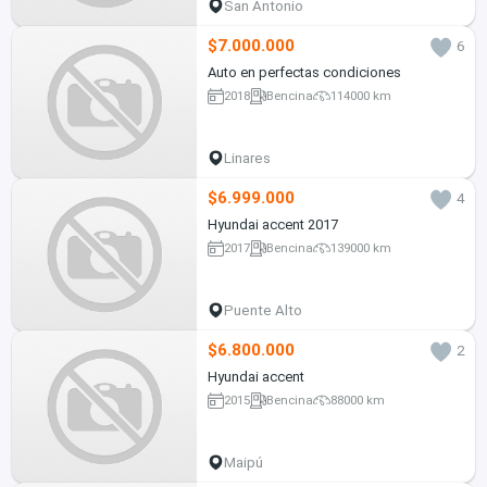
San Antonio
$7.000.000
6
Auto en perfectas condiciones
2018
Bencina
114000 km
Linares
$6.999.000
4
Hyundai accent 2017
2017
Bencina
139000 km
Puente Alto
$6.800.000
2
Hyundai accent
2015
Bencina
88000 km
Maipú