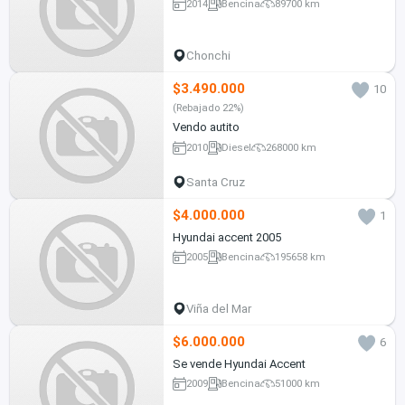
2014
Bencina
89700 km
Chonchi
$3.490.000
10
(Rebajado 22%)
Vendo autito
2010
Diesel
268000 km
Santa Cruz
$4.000.000
1
Hyundai accent 2005
2005
Bencina
195658 km
Viña del Mar
$6.000.000
6
Se vende Hyundai Accent
2009
Bencina
51000 km