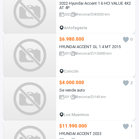
2022 Hyundai Accent 1.6 HCI VALUE 4X2
AT 4P.
2022
Bencina
83250 km
Antofagasta
$6.980.000
0
HYUNDAI ACCENT GL 1.4 MT 2015
2015
Bencina
125000 km
Concón
$4.000.000
2
Se vende auto
2011
Bencina
140 km
Los Muermos
$11.990.000
1
HYUNDAI ACCENT 2023