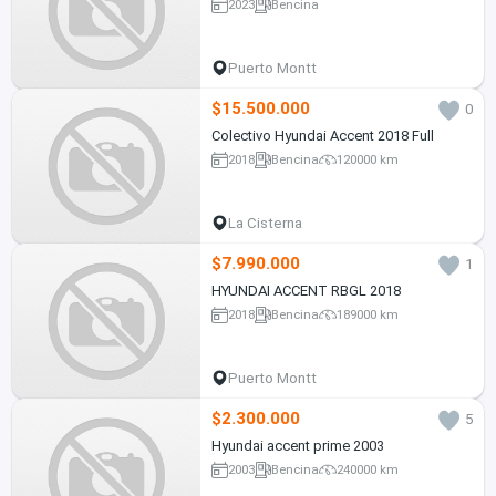
2023
Bencina
Puerto Montt
$15.500.000
0
Colectivo Hyundai Accent 2018 Full
2018
Bencina
120000 km
La Cisterna
$7.990.000
1
HYUNDAI ACCENT RBGL 2018
2018
Bencina
189000 km
Puerto Montt
$2.300.000
5
Hyundai accent prime 2003
2003
Bencina
240000 km