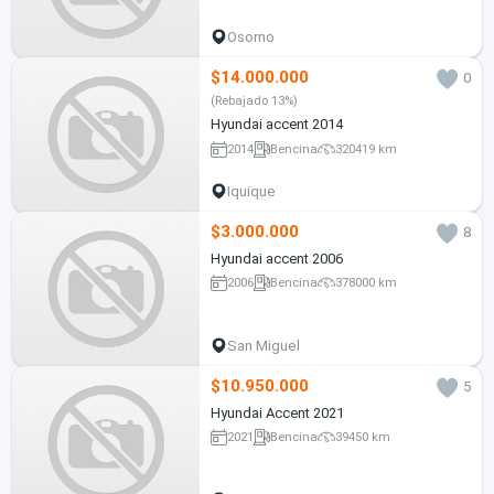
Osorno
$14.000.000
0
(Rebajado 13%)
Hyundai accent 2014
2014
Bencina
320419 km
Iquique
$3.000.000
8
Hyundai accent 2006
2006
Bencina
378000 km
San Miguel
$10.950.000
5
Hyundai Accent 2021
2021
Bencina
39450 km