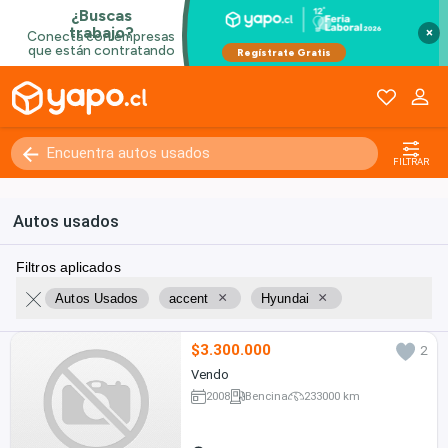
×
FILTRAR
Autos usados
Filtros aplicados
×
×
Autos Usados
accent
Hyundai
$3.300.000
2
Vendo
2008
Bencina
233000 km