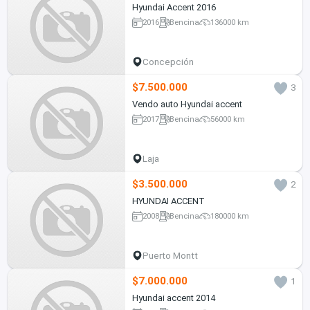
Hyundai Accent 2016
2016
Bencina
136000 km
Concepción
$7.500.000
3
Vendo auto Hyundai accent
2017
Bencina
56000 km
Laja
$3.500.000
2
HYUNDAI ACCENT
2008
Bencina
180000 km
Puerto Montt
$7.000.000
1
Hyundai accent 2014