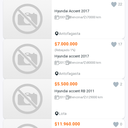
22
Hyundai Accent 2017
2001
Bencina
70000 km
Antofagasta
$7.000.000
17
(Rebajado 1%)
Hyundai accent 2017
2017
Bencina
80000 km
Antofagasta
$5.500.000
2
Hyundai accent RB 2011
2011
Bencina
129000 km
Lota
$11.960.000
0