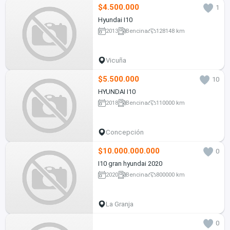
$4.500.000
1
Hyundai I10
2013
Bencina
128148 km
Vicuña
$5.500.000
10
HYUNDAI I10
2018
Bencina
110000 km
Concepción
$10.000.000.000
0
I10 gran hyundai 2020
2020
Bencina
800000 km
La Granja
0