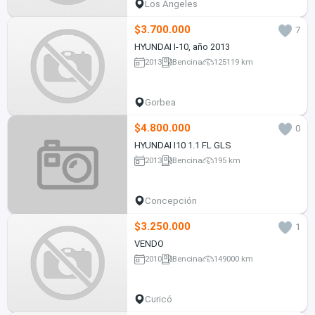
Los Ángeles
$3.700.000
7
HYUNDAI I-10, año 2013
2013
Bencina
125119 km
Gorbea
$4.800.000
0
HYUNDAI I10 1.1 FL GLS
2013
Bencina
195 km
Concepción
$3.250.000
1
VENDO
2010
Bencina
149000 km
Curicó