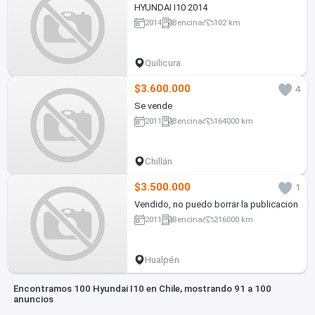
HYUNDAI I10 2014
2014
Bencina
102 km
Quilicura
$3.600.000
4
Se vende
2011
Bencina
164000 km
Chillán
$3.500.000
1
Vendido, no puedo borrar la publicacion
2011
Bencina
216000 km
Hualpén
Encontramos 100 Hyundai I10 en Chile, mostrando 91 a 100
anuncios