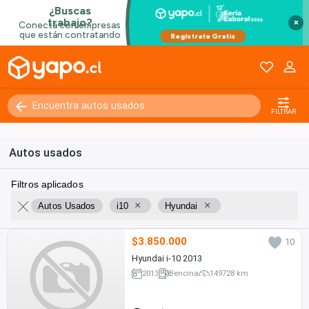
×
FILTRAR
Autos usados
Filtros aplicados
×
×
Autos Usados
i10
Hyundai
$3.850.000
10
Hyundai i-10 2013
2013
Bencina
149728 km