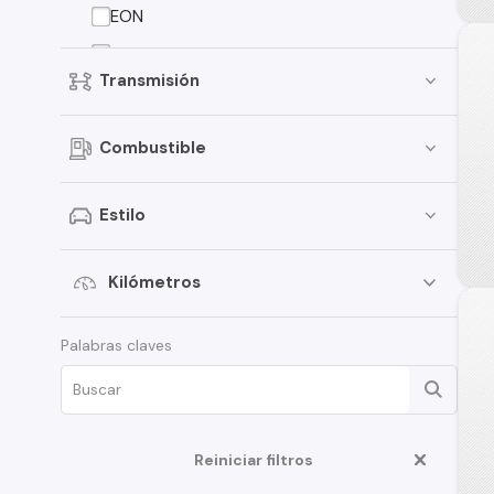
EON
Elantra
Transmisión
Creta
Porter
Combustible
i30
i20
Estilo
Santamo
Verna
Kilómetros
Venue
Palabras claves
HD35
Veloster
Creta Grand
Reiniciar filtros
Galloper