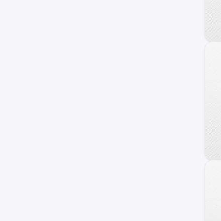
Trajet
Veracruz
Azera
Coupe
Genesis
HCD-7
Ioniq
i40
ix20