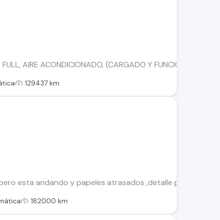
, FULL, AIRE ACONDICIONADO, (CARGADO Y FUNCIONANDO ),DI
tica
129437 km
 pero esta andando y papeles atrasados ,detalle pintura. con
mática
182000 km