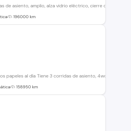
das de asiento, amplio, alza vidrio eléctrico, cierre centralizad
tica
196000 km
s papeles al día Tiene 3 corridas de asiento, 4wd mantencion
ática
158950 km