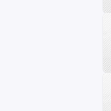
Grand i-10 Sedán
Terracan
Getz
Staria
H100
Sonata
Atos
Grand Santa Fe
Porter II
Genesis Coupe
Kona
Starex
Avante