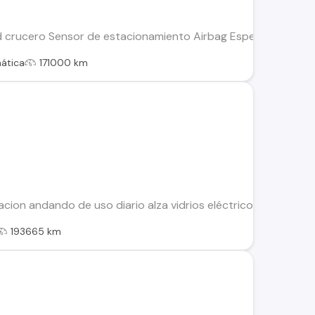
 crucero Sensor de estacionamiento Airbag Espejos y Alza vid
ática
171000 km
ion andando de uso diario alza vidrios eléctricos,cierre centra
193665 km