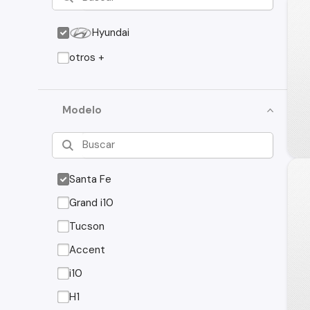
Hyundai
otros +
Modelo
Santa Fe
Grand i10
Tucson
Accent
i10
H1