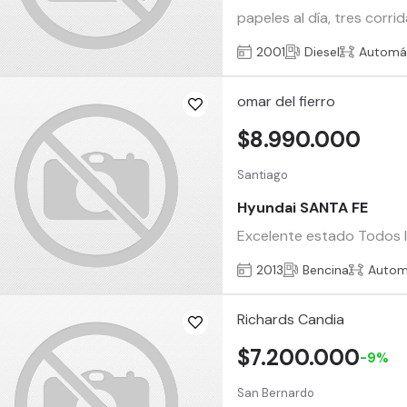
papeles al día, tres corri
2001
Diesel
Automá
omar del fierro
$8.990.000
Santiago
Hyundai SANTA FE
Excelente estado Todos lo
2013
Bencina
Autom
Richards Candia
$7.200.000
-9%
San Bernardo