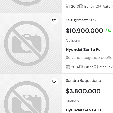
2010
Bencina
Autom
raul gomezz1977
$10.900.000
-2%
Quilicura
Hyundai Santa Fe
Se vende segundo dueño m
2014
Diesel
Manual
Sandra Baquedano
$3.800.000
Hualpén
Hyundai SANTA FE