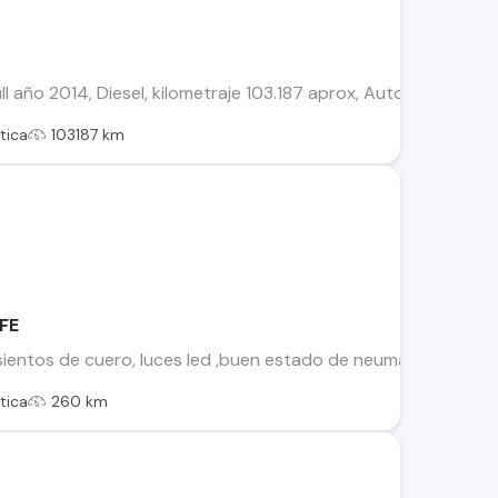
año 2014, Diesel, kilometraje 103.187 aprox, Automático, techo
tica
103187 km
FE
asientos de cuero, luces led ,buen estado de neumáticos y bate
tica
260 km