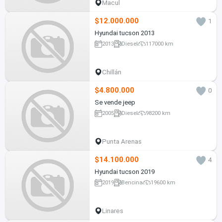
Macul
$12.000.000
1
Hyundai tucson 2013
2013
Diesel
117000 km
Chillán
$4.800.000
0
Se vende jeep
2005
Diesel
98200 km
Punta Arenas
$14.100.000
4
Hyundai tucson 2019
2019
Bencina
19600 km
Linares