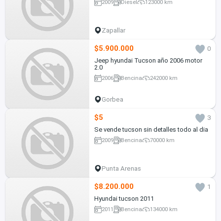
2009
Diesel
123000 km
Zapallar
$5.900.000
0
Jeep hyundai Tucson año 2006 motor
2.0
2006
Bencina
242000 km
Gorbea
$5
3
Se vende tucson sin detalles todo al dia
2009
Bencina
70000 km
Punta Arenas
$8.200.000
1
Hyundai tucson 2011
2011
Bencina
134000 km