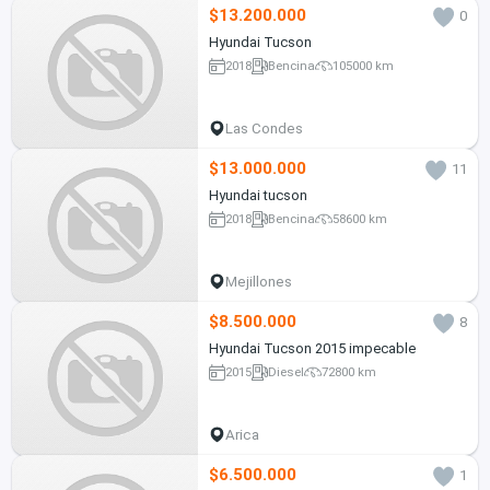
$13.200.000
0
Hyundai Tucson
2018
Bencina
105000 km
Las Condes
$13.000.000
11
Hyundai tucson
2018
Bencina
58600 km
Mejillones
$8.500.000
8
Hyundai Tucson 2015 impecable
2015
Diesel
72800 km
Arica
$6.500.000
1