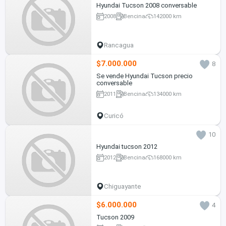
Hyundai Tucson 2008 conversable
2008
Bencina
142000 km
Rancagua
$7.000.000
8
Se vende Hyundai Tucson precio
conversable
2011
Bencina
134000 km
Curicó
10
Hyundai tucson 2012
2012
Bencina
168000 km
Chiguayante
$6.000.000
4
Tucson 2009