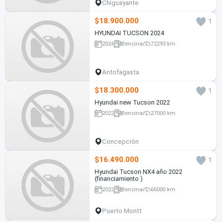
Chiguayante
$18.900.000
1
HYUNDAI TUCSON 2024
2024
Bencina
72293 km
Antofagasta
$18.300.000
1
Hyundai new Tucson 2022
2022
Bencina
27000 km
Concepción
$16.490.000
1
Hyundai Tucson NX4 año 2022
(financiamiento )
2022
Bencina
66000 km
Puerto Montt