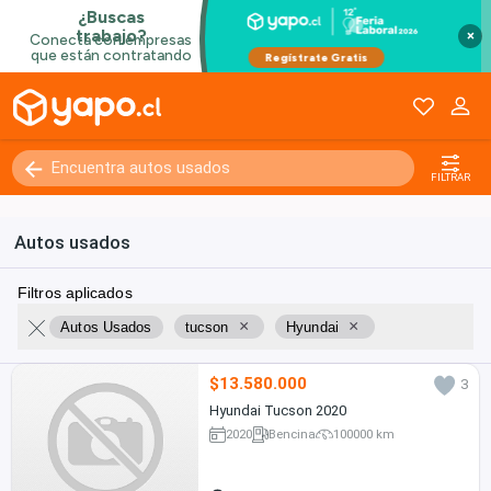
×
FILTRAR
Autos usados
Filtros aplicados
×
×
Autos Usados
tucson
Hyundai
$13.580.000
3
Hyundai Tucson 2020
2020
Bencina
100000 km