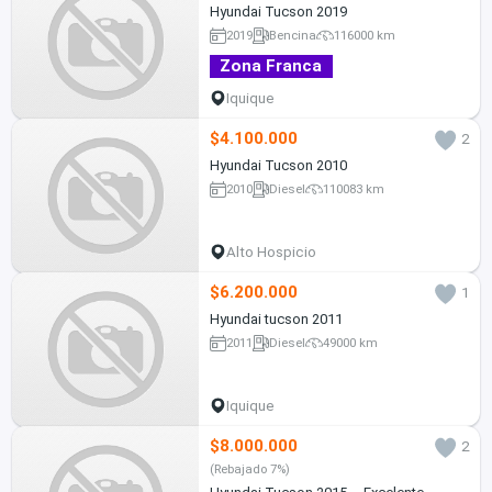
Hyundai Tucson 2019
2019
Bencina
116000 km
Zona Franca
Iquique
$4.100.000
2
Hyundai Tucson 2010
2010
Diesel
110083 km
Alto Hospicio
$6.200.000
1
Hyundai tucson 2011
2011
Diesel
49000 km
Iquique
$8.000.000
2
(Rebajado 7%)