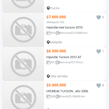
Pucón
$7.000.000
0
(Rebajado 3%)
Hyundai new tucson 2010
2010
Bencina
162000 km
Melipilla
$6.500.000
1
Hyundai Tucson 2012 AT
2012
Bencina
118 km
Viña del Mar
$5.000.000
8
HYUNDAI TUCSON , año 2006
2006
Diesel
106000 km