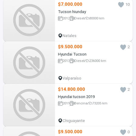
$7.000.000
10
Tucson hiunday
2012
Diesel
80000 km
Natales
$9.500.000
2
Hyundai Tucson
2013
Diesel
236000 km
Valparaíso
$14.800.000
2
Hyundai tucson 2019
2019
Bencina
73205 km
Chiguayante
$9.500.000
0