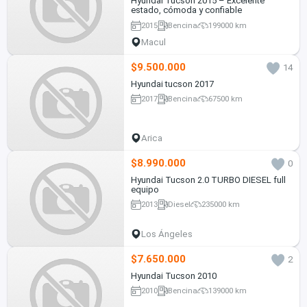
Hyundai Tucson 2015 – Excelente
estado, cómoda y confiable
2015
Bencina
199000 km
Macul
$9.500.000
14
Hyundai tucson 2017
2017
Bencina
67500 km
Arica
$8.990.000
0
Hyundai Tucson 2.0 TURBO DIESEL full
equipo
2013
Diesel
235000 km
Los Ángeles
$7.650.000
2
Hyundai Tucson 2010
2010
Bencina
139000 km