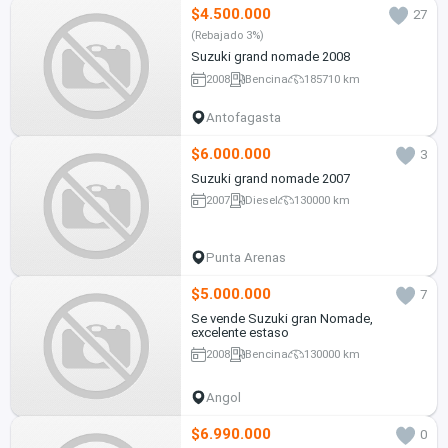
$4.500.000
27
(Rebajado 3%)
Suzuki grand nomade 2008
2008
Bencina
185710 km
Antofagasta
$6.000.000
3
Suzuki grand nomade 2007
2007
Diesel
130000 km
Punta Arenas
$5.000.000
7
Se vende Suzuki gran Nomade,
excelente estaso
2008
Bencina
130000 km
Angol
$6.990.000
0