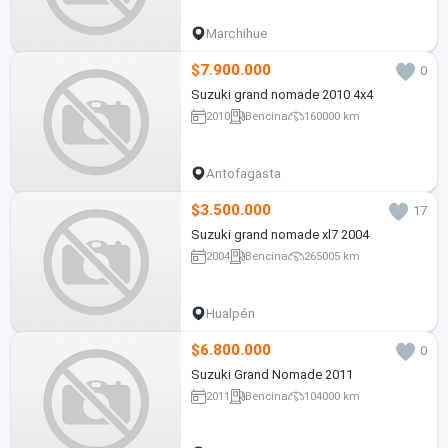
Marchihue
$7.900.000
0
Suzuki grand nomade 2010 4x4
2010
Bencina
160000 km
Antofagasta
$3.500.000
17
Suzuki grand nomade xl7 2004
2004
Bencina
265005 km
Hualpén
$6.800.000
0
Suzuki Grand Nomade 2011
2011
Bencina
104000 km