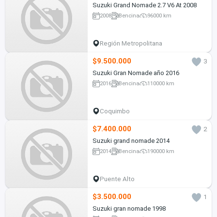
Suzuki Grand Nomade 2.7 V6 At 2008
2008
Bencina
96000 km
Región Metropolitana
$9.500.000
3
Suzuki Gran Nomade año 2016
2016
Bencina
110000 km
Coquimbo
$7.400.000
2
Suzuki grand nomade 2014
2014
Bencina
190000 km
Puente Alto
$3.500.000
1
Suzuki gran nomade 1998