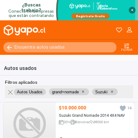
×
FILTRAR
Autos usados
Filtros aplicados
×
×
Autos Usados
grand+nomade
Suzuki
$10.000.000
14
Suzuki Grand Nomade 2014 4X4 NAV
2014
Bencina
88500 km