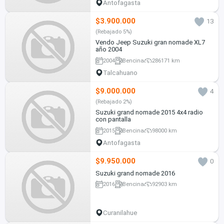
Antofagasta
$3.900.000
13
(Rebajado 5%)
Vendo Jeep Suzuki gran nomade XL7
año 2004
2004
Bencina
286171 km
Talcahuano
$9.000.000
4
(Rebajado 2%)
Suzuki grand nomade 2015 4x4 radio
con pantalla
2015
Bencina
98000 km
Antofagasta
$9.950.000
0
Suzuki grand nomade 2016
2016
Bencina
92903 km
Curanilahue