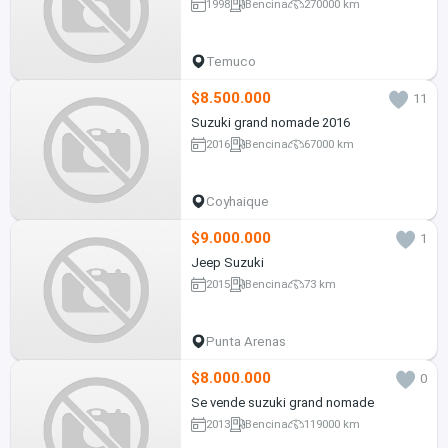
1998
Bencina
270000 km
Temuco
$8.500.000
11
Suzuki grand nomade 2016
2016
Bencina
67000 km
Coyhaique
$9.000.000
1
Jeep Suzuki
2015
Bencina
73 km
Punta Arenas
$8.000.000
0
Se vende suzuki grand nomade
2013
Bencina
119000 km