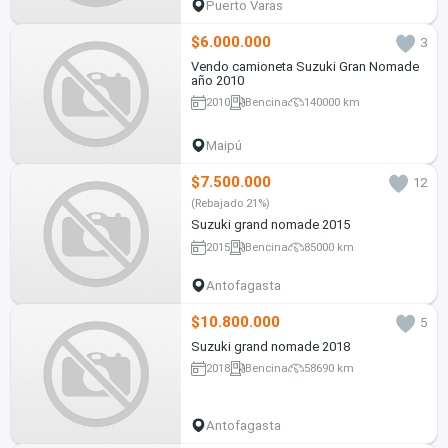
Puerto Varas
$6.000.000
3
Vendo camioneta Suzuki Gran Nomade
año 2010
2010
Bencina
140000 km
Maipú
$7.500.000
12
(Rebajado 21%)
Suzuki grand nomade 2015
2015
Bencina
85000 km
Antofagasta
$10.800.000
5
Suzuki grand nomade 2018
2018
Bencina
58690 km
Antofagasta