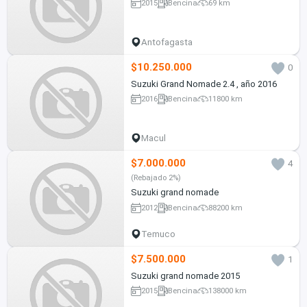
2015
Bencina
69 km
Antofagasta
$10.250.000
0
Suzuki Grand Nomade 2.4 , año 2016
2016
Bencina
11800 km
Macul
$7.000.000
4
(Rebajado 2%)
Suzuki grand nomade
2012
Bencina
88200 km
Temuco
$7.500.000
1
Suzuki grand nomade 2015
2015
Bencina
138000 km