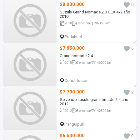
$8.000.000
0
Suzuki Grand Nomade 2.0 GLX 4x2 año
2010
2010
Bencina
96366 km
Pudahuel
$7.850.000
6
Grand nomade 2.4
2015
Bencina
146000 km
Constitución
$7.700.000
2
Se vende susuki gran nomade 2.4 año
2012
2012
Bencina
142500 km
Panguipulli
$6.500.000
0