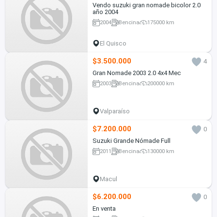
Vendo suzuki gran nomade bicolor 2.0
año 2004
2004
Bencina
175000 km
El Quisco
$3.500.000
4
Gran Nomade 2003 2.0 4x4 Mec
2003
Bencina
200000 km
Valparaíso
$7.200.000
0
Suzuki Grande Nómade Full
2011
Bencina
130000 km
Macul
$6.200.000
0
En venta