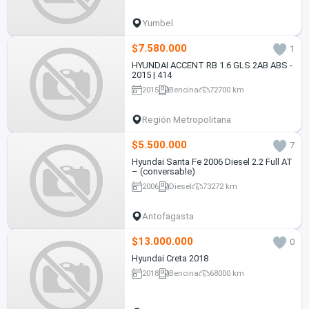
Yumbel
$7.580.000
1
HYUNDAI ACCENT RB 1.6 GLS 2AB ABS -
2015 | 414
2015
Bencina
72700 km
Región Metropolitana
$5.500.000
7
Hyundai Santa Fe 2006 Diesel 2.2 Full AT
– (conversable)
2006
Diesel
73272 km
Antofagasta
$13.000.000
0
Hyundai Creta 2018
2018
Bencina
68000 km