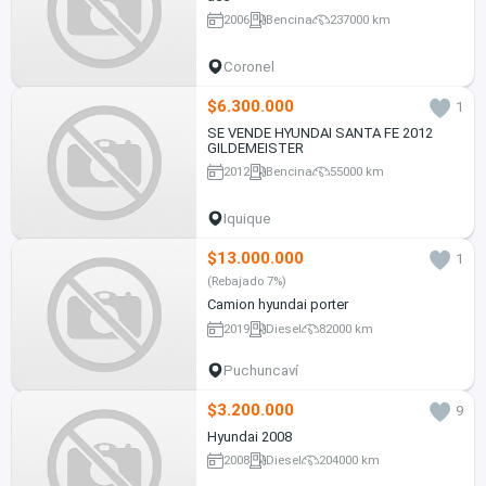
2006
Bencina
237000 km
Coronel
$6.300.000
1
SE VENDE HYUNDAI SANTA FE 2012
GILDEMEISTER
2012
Bencina
55000 km
Iquique
$13.000.000
1
(Rebajado 7%)
Camion hyundai porter
2019
Diesel
82000 km
Puchuncaví
$3.200.000
9
Hyundai 2008
2008
Diesel
204000 km