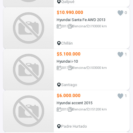
Quilpué
$10.990.000
0
Hyundai Santa Fe AWD 2013
2013
Bencina
193000 km
Chillán
$5.100.000
1
Hyundai i-10
2017
Bencina
103000 km
Santiago
$6.000.000
1
Hyundai accent 2015
2015
Bencina
151200 km
Padre Hurtado