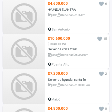
$4.600.000
6
HYUNDAI ELANTRA
2011
Bencina
136 km
San Antonio
$10.600.000
15
(Rebajado 8%)
Se vende creta 2020
2020
Bencina
60000 km
Puente Alto
$7.200.000
2
Se vende hyundai santa fe
2011
Bencina
178000 km
Maipú
$4.800.000
0