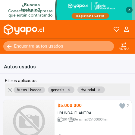
×
FILTRAR
Autos usados
Filtros aplicados
×
×
Autos Usados
genesis
Hyundai
$5.000.000
2
HYUNDAI ELANTRA
2014
Bencina
400000 km