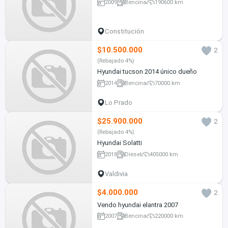
2009
Bencina
190600 km
Constitución
$10.500.000
2
(Rebajado 4%)
Hyundai tucson 2014 único dueño
2014
Bencina
70000 km
Lo Prado
$25.900.000
2
(Rebajado 4%)
Hyundai Solatti
2018
Diesel
405000 km
Valdivia
$4.000.000
2
Vendo hyundai elantra 2007
2007
Bencina
220000 km