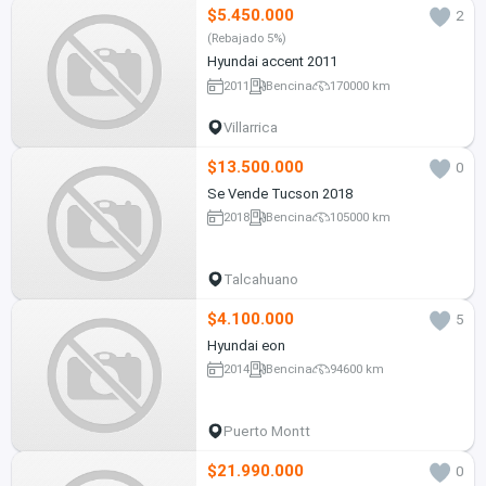
$5.450.000
2
(Rebajado 5%)
Hyundai accent 2011
2011
Bencina
170000 km
Villarrica
$13.500.000
0
Se Vende Tucson 2018
2018
Bencina
105000 km
Talcahuano
$4.100.000
5
Hyundai eon
2014
Bencina
94600 km
Puerto Montt
$21.990.000
0