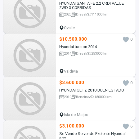
HYUNDAI SANTA FE 2.2 CRDI VALUE
2WD 3 CORRIDAS
2020
Diesel
111000 km
Ovalle
$10.500.000
0
Hyundai tucson 2014
2014
Diesel
253000 km
Valdivia
$3.600.000
0
HYUNDAI GETZ 2010 BUEN ESTADO
2010
Bencina
180000 km
Isla de Maipo
$3.100.000
6
Se Vende Se vende Exelente Hyundai
acc