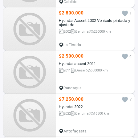
Cabildo
$2.800.000
1
Hyundai Accent 2002 Vehículo pintado y
ajustado
2002
Bencina
250000 km
La Florida
$2.500.000
4
Hyundai accent 2011
2011
Diesel
580000 km
Rancagua
$7.250.000
7
Hyundai 2022
2022
Bencina
16500 km
Antofagasta