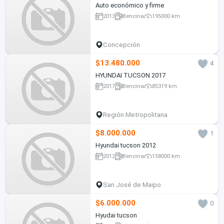
Auto económico y firme
2013
Bencina
195000 km
Concepción
$13.480.000
4
HYUNDAI TUCSON 2017
2017
Bencina
85319 km
Región Metropolitana
$8.000.000
1
Hyundai tucson 2012
2012
Bencina
158000 km
San José de Maipo
$6.000.000
0
Hyudai tucson