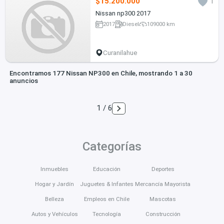
$15.200.000
1
Nissan np300 2017
2017
Diesel
109000 km
Curanilahue
Encontramos 177 Nissan NP300 en Chile, mostrando 1 a 30
anuncios
1 / 6
Categorías
Inmuebles
Educación
Deportes
Hogar y Jardín
Juguetes & Infantes
Mercancía Mayorista
Belleza
Empleos en Chile
Mascotas
Autos y Vehículos
Tecnología
Construcción