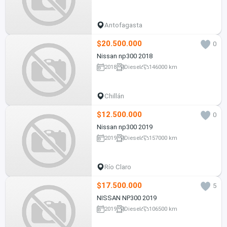
Antofagasta
$20.500.000
0
Nissan np300 2018
2018
Diesel
146000 km
Chillán
$12.500.000
0
Nissan np300 2019
2019
Diesel
157000 km
Río Claro
$17.500.000
5
NISSAN NP300 2019
2019
Diesel
106500 km