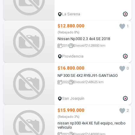
La Serena
$12.880.000
1
(Rebajado 8%)
Nissan Np300 2.3 4x4 SE 2018
2018
Diesel
128000 km
Providencia
$16.800.000
0
NP 300 SE 4X2 RYBJ91-SANTIAGO
2022
Diesel
48625 km
San Joaquín
$15.990.000
2
(Rebajado 3%)
nissan np300 4x4 XE full equipo, recibo
vehiculo
2021
Diesel
140000 km