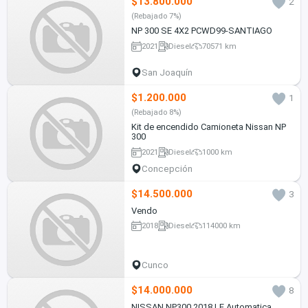
$13.800.000
2
(Rebajado 7%)
NP 300 SE 4X2 PCWD99-SANTIAGO
2021
Diesel
70571 km
San Joaquín
$1.200.000
1
(Rebajado 8%)
Kit de encendido Camioneta Nissan NP
300
2021
Diesel
1000 km
Concepción
$14.500.000
3
Vendo
2018
Diesel
114000 km
Cunco
$14.000.000
8
NISSAN NP300 2018 LE Automatica