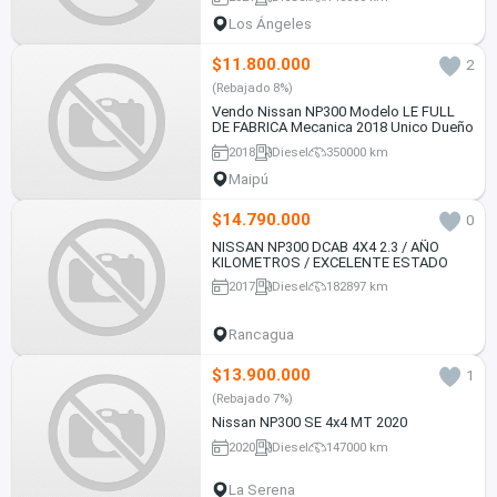
Los Ángeles
$11.800.000
2
(Rebajado 8%)
Vendo Nissan NP300 Modelo LE FULL
DE FABRICA Mecanica 2018 Unico Dueño
2018
Diesel
350000 km
Maipú
$14.790.000
0
NISSAN NP300 DCAB 4X4 2.3 / AÑO
KILOMETROS / EXCELENTE ESTADO
2017
Diesel
182897 km
Rancagua
$13.900.000
1
(Rebajado 7%)
Nissan NP300 SE 4x4 MT 2020
2020
Diesel
147000 km
La Serena