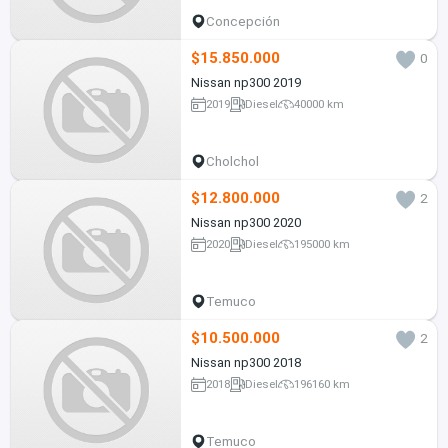
Concepción
$15.850.000
0
Nissan np300 2019
2019
Diesel
40000 km
Cholchol
$12.800.000
2
Nissan np300 2020
2020
Diesel
195000 km
Temuco
$10.500.000
2
Nissan np300 2018
2018
Diesel
196160 km
Temuco