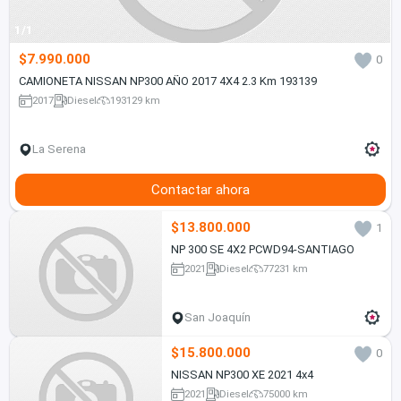
1/1
$7.990.000
0
CAMIONETA NISSAN NP300 AÑO 2017 4X4 2.3 Km 193139
2017
Diesel
193129 km
La Serena
Contactar ahora
$13.800.000
1
NP 300 SE 4X2 PCWD94-SANTIAGO
2021
Diesel
77231 km
San Joaquín
$15.800.000
0
NISSAN NP300 XE 2021 4x4
2021
Diesel
75000 km