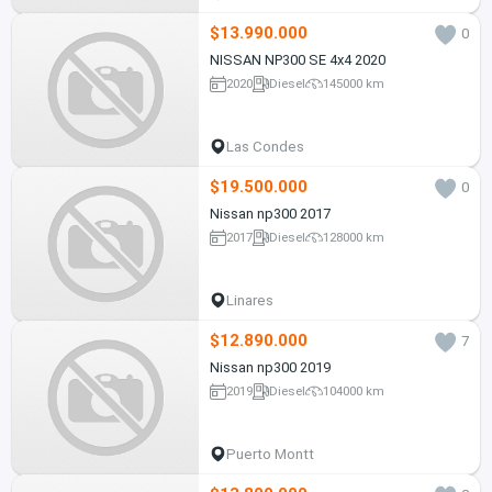
$13.990.000
0
NISSAN NP300 SE 4x4 2020
2020
Diesel
145000 km
Las Condes
$19.500.000
0
Nissan np300 2017
2017
Diesel
128000 km
Linares
$12.890.000
7
Nissan np300 2019
2019
Diesel
104000 km
Puerto Montt