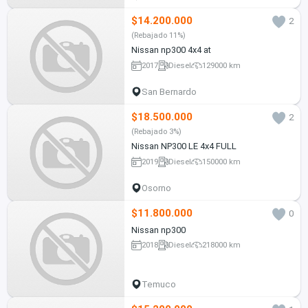
$14.200.000
2
(Rebajado 11%)
Nissan np300 4x4 at
2017
Diesel
129000 km
San Bernardo
$18.500.000
2
(Rebajado 3%)
Nissan NP300 LE 4x4 FULL
2019
Diesel
150000 km
Osorno
$11.800.000
0
Nissan np300
2018
Diesel
218000 km
Temuco