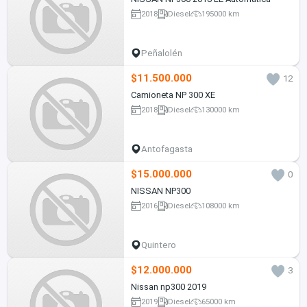
2018
Diesel
195000 km
Peñalolén
$11.500.000
12
Camioneta NP 300 XE
2018
Diesel
130000 km
Antofagasta
$15.000.000
0
NISSAN NP300
2016
Diesel
108000 km
Quintero
$12.000.000
3
Nissan np300 2019
2019
Diesel
65000 km