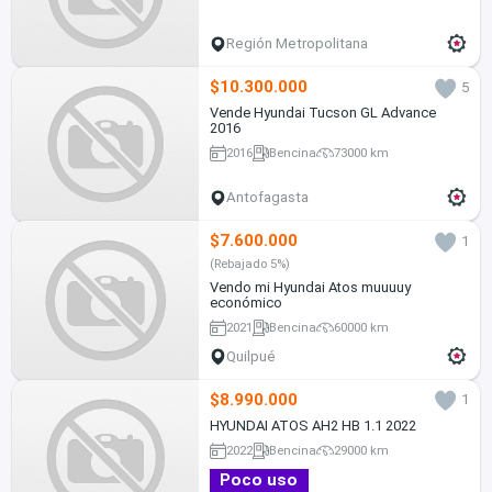
Región Metropolitana
$10.300.000
5
Vende Hyundai Tucson GL Advance
2016
2016
Bencina
73000 km
Antofagasta
$7.600.000
1
(Rebajado 5%)
Vendo mi Hyundai Atos muuuuy
económico
2021
Bencina
60000 km
Quilpué
$8.990.000
1
HYUNDAI ATOS AH2 HB 1.1 2022
2022
Bencina
29000 km
Poco uso