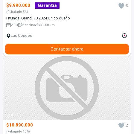
$9.990.000
Garantía
3
(Rebajado 5%)
Hyundai Grand i10 2024 Unico dueño
2024
Bencina
30000 km
Las Condes
Contactar ahora
1/19
$10.890.000
2
(Rebajado 15%)