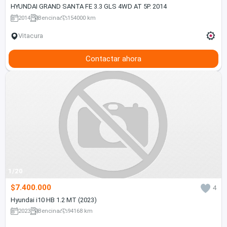
HYUNDAI GRAND SANTA FE 3.3 GLS 4WD AT 5P. 2014
2014
Bencina
154000 km
Vitacura
Contactar ahora
1/20
$7.400.000
4
Hyundai i10 HB 1.2 MT (2023)
2023
Bencina
94168 km