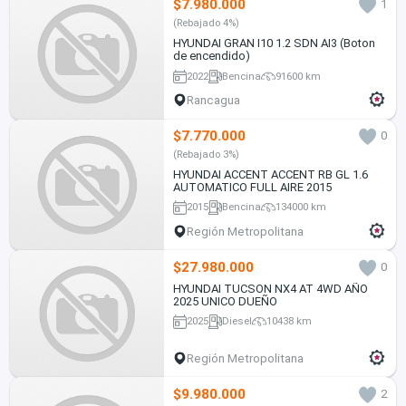
$7.980.000
1
(Rebajado 4%)
HYUNDAI GRAN I10 1.2 SDN AI3 (Boton
de encendido)
2022
Bencina
91600 km
Rancagua
$7.770.000
0
(Rebajado 3%)
HYUNDAI ACCENT ACCENT RB GL 1.6
AUTOMATICO FULL AIRE 2015
2015
Bencina
134000 km
Región Metropolitana
$27.980.000
0
HYUNDAI TUCSON NX4 AT 4WD AÑO
2025 UNICO DUEÑO
2025
Diesel
10438 km
Región Metropolitana
$9.980.000
2