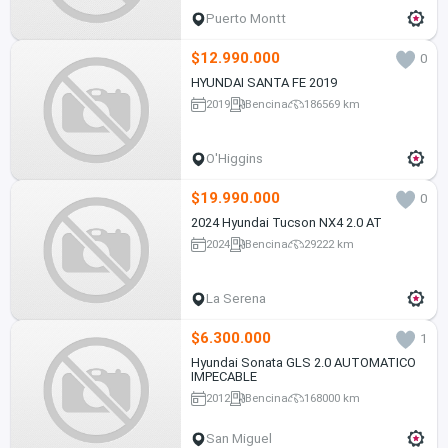
Puerto Montt
$12.990.000
0
HYUNDAI SANTA FE 2019
2019
Bencina
186569 km
O'Higgins
$19.990.000
0
2024 Hyundai Tucson NX4 2.0 AT
2024
Bencina
29222 km
La Serena
$6.300.000
1
Hyundai Sonata GLS 2.0 AUTOMATICO
IMPECABLE
2012
Bencina
168000 km
San Miguel