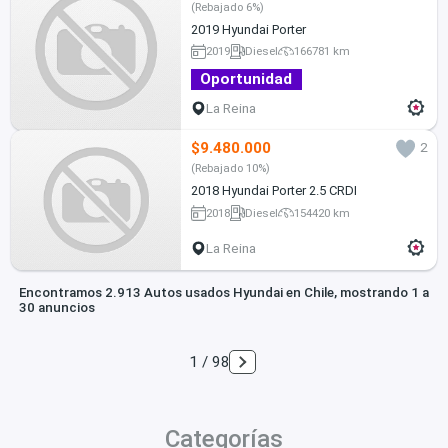
(Rebajado 6%)
2019 Hyundai Porter
2019
Diesel
166781 km
Oportunidad
La Reina
$9.480.000
2
(Rebajado 10%)
2018 Hyundai Porter 2.5 CRDI
2018
Diesel
154420 km
La Reina
Encontramos 2.913 Autos usados Hyundai en Chile, mostrando 1 a
30 anuncios
1 / 98
Categorías