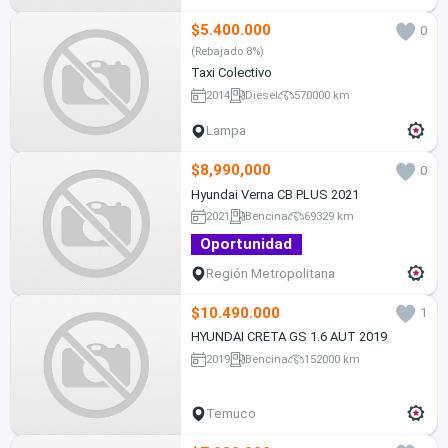
$5.400.000
0
(Rebajado 8%)
Taxi Colectivo
2014
Diesel
570000 km
Lampa
$8,990,000
0
Hyundai Verna CB PLUS 2021
2021
Bencina
69329 km
Oportunidad
Región Metropolitana
$10.490.000
1
HYUNDAI CRETA GS 1.6 AUT 2019
2019
Bencina
152000 km
Temuco