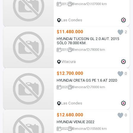
2012
Bencina
107000 km
Las Condes
$11.480.000
2
HYUNDAI TUCSON GL 2.0 AUT. 2015
SÓLO 78.000 KM.
2015
Bencina
78000 km
Vitacura
$12.700.000
0
HYUNDAI CRETA GS PE 1.6 AT 2020
2020
Bencina
70000 km
Las Condes
$12.680.000
0
HYUNDAI VENUE 2022
2022
Bencina
105600 km