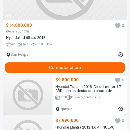
1/6
$14.800.000
2
(Rebajado 17%)
Hyundai hd 65 std 2018
2018
Diesel
281000 km
San Felipe
Contactar ahora
$9.800.000
6
Hyundai Tucson 2018- Diesel motor 1.7
CRDi con un destacado ahorro de
combustible, en Excelente estado
2018
Diesel
66000 km
Iquique
$7.990.000
0
Hyundai Elantra 2012 1.6 AT NUEVO