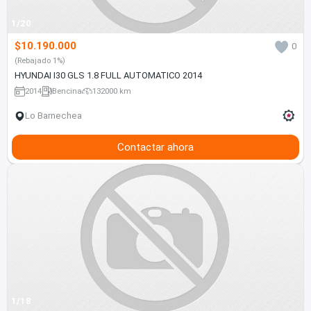
1/20
$10.190.000
0
(Rebajado 1%)
HYUNDAI I30 GLS 1.8 FULL AUTOMATICO 2014
2014
Bencina
132000 km
Lo Barnechea
Contactar ahora
1/18