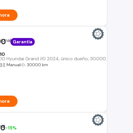
hora
00
Garantía
10
00 Hyundai Grand i10 2024, único dueño, 30.000 km. Mantencio
a
Manual
30000 km
hora
00
-15%