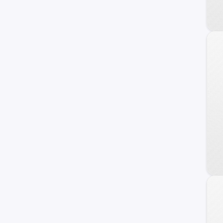
BMW
Fiat
Honda
Dodge
Mahindra
Audi
Maxus
Samsung
Volvo
Opel
Haval
Ram