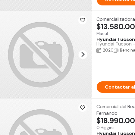
Comercializadora
$13.580.0
Macul
Hyundai Tucson
Hyundai Tucson -
2020
Bencin
Contactar a
Comercial del Rea
Fernando
$18.990.0
O'Higgins
Hyundai Tucson