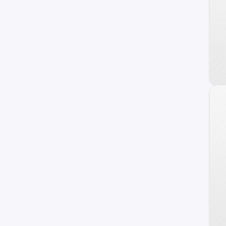
Omoda
Jaecoo
Alfa Romeo
ZNA
DS
Tata
Cupra
Hafei
Lexus
Exeed
Infiniti
Maserati
Haima