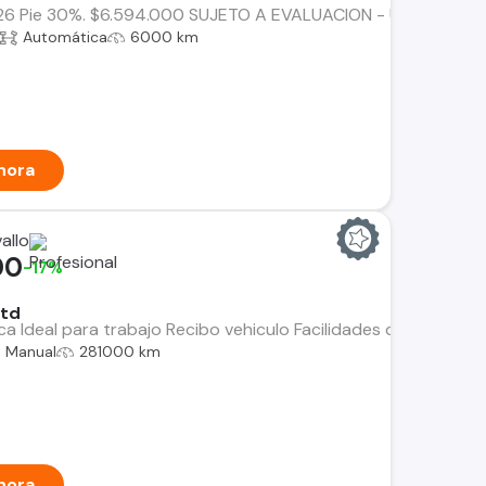
 Pie 30%. $6.594.000 SUJETO A EVALUACION - Único dueño - Do
Automática
6000 km
hora
allo
00
-17%
std
ica Ideal para trabajo Recibo vehiculo Facilidades de pago
Manual
281000 km
hora