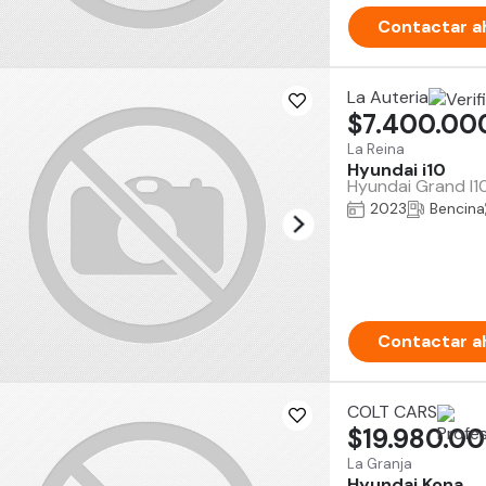
Contactar a
La Auteria
$7.400.00
La Reina
Hyundai i10
Hyundai Grand I10
2023
Bencina
Contactar a
COLT CARS
$19.980.0
La Granja
Hyundai Kona