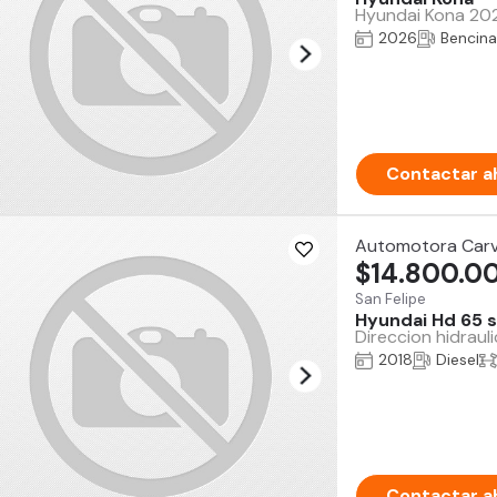
Hyundai Kona 2026
2026
Bencina
Contactar a
Automotora Carv
$14.800.0
San Felipe
Hyundai Hd 65 
Direccion hidraul
2018
Diesel
Contactar a