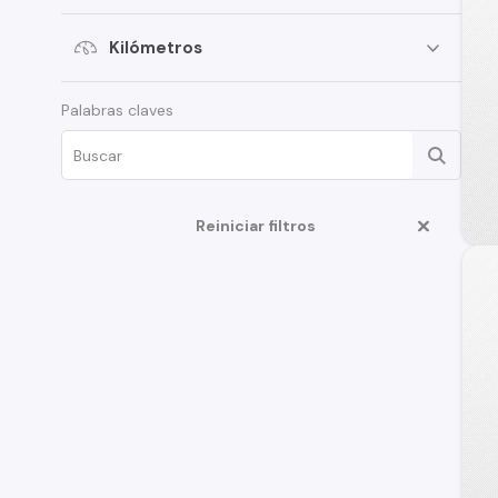
Volkswagen
Kilómetros
SsangYong
Renault
Palabras claves
Citroen
Subaru
Chery
Reiniciar filtros
Great Wall
Jeep
MG
Jac
Mercedes Benz
Changan