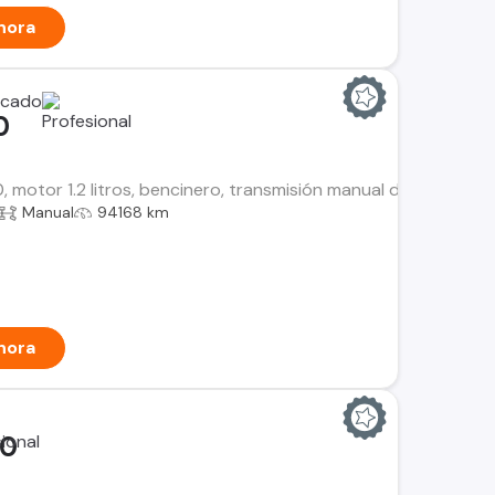
hora
0
, motor 1.2 litros, bencinero, transmisión manual de 5 veloci
Manual
94168 km
hora
00