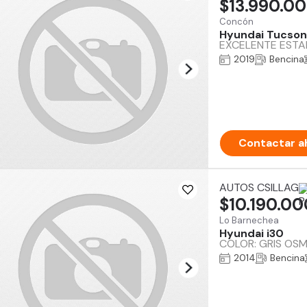
$13.990.0
Concón
Hyundai Tucson
EXCELENTE ESTAD
2019
Bencina
Contactar a
AUTOS CSILLAG
$10.190.00
Lo Barnechea
Hyundai i30
COLOR: GRIS OSMI
2014
Bencina