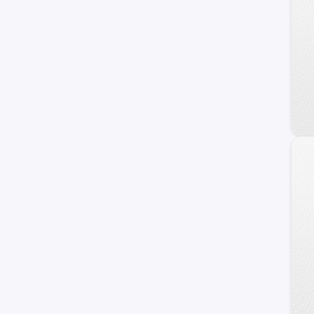
Dongfeng
DFSK
Foton
Daewoo
Land Rover
Geely
Brilliance
Daihatsu
BAIC
JMC
Porsche
Skoda