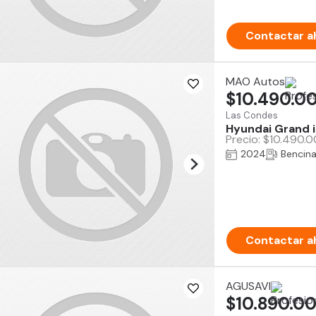
Contactar a
MAO Autos
$10.490.0
Las Condes
Hyundai Grand i
Precio: $10.490.0
2024
Bencin
Contactar a
AGUSAVI
$10.890.0