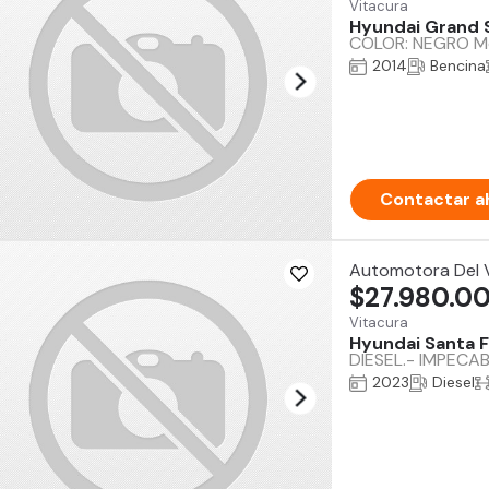
Vitacura
Hyundai Grand 
COLOR: NEGRO Mot
2014
Bencina
Contactar a
Automotora Del V
$27.980.0
Vitacura
Hyundai Santa 
DIESEL.- IMPECA
2023
Diesel