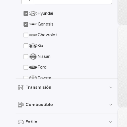
Hyundai
Genesis
Chevrolet
Kia
Nissan
Ford
Toyota
Transmisión
Suzuki
Peugeot
Combustible
Mazda
Mitsubishi
Estilo