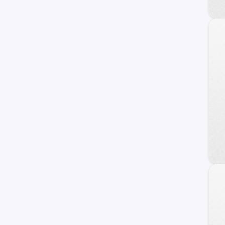
ZX Auto
KYC
BYD
Jetour
MINI
Lifan
Chrysler
otros +
GAC Motors
Faw
Seat
Jaguar