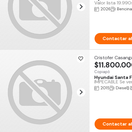
Valor lista 19.99
2026
Bencina
Contactar a
Cristofer Casang
$11.800.0
Copiapó
Hyundai Santa 
IMPECABLE Se vend
2015
Diesel
Contactar a