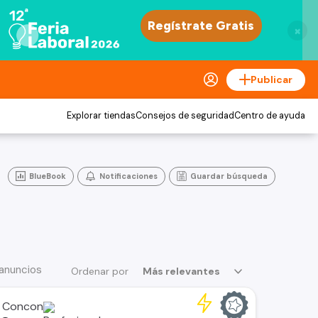
×
Publicar
Explorar tiendas
Consejos de seguridad
Centro de ayuda
BlueBook
Notificaciones
Guardar búsqueda
 anuncios
Ordenar por
Más relevantes
 Concon