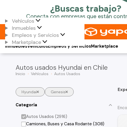
Vehículos
Inmuebles
Empleos y Servicios
Marketplace
Inmuebles
Vehículos
Empleos y Servicios
Marketplace
Autos usados Hyundai en Chile
Inicio
Vehículos
Autos Usados
Exp
Hyundai
Genesis
Categoría
Enco
Autos Usados (2916)
Camiones, Buses y Casa Rodante (308)