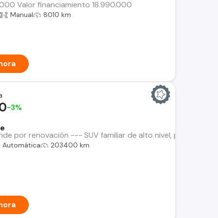
0.000 Valor financiamiento 18.990.000
Manual
8010 km
hora
a
00
-3%
Fe
e por renovación --- SUV familiar de alto nivel, potente, c
Automática
203400 km
hora