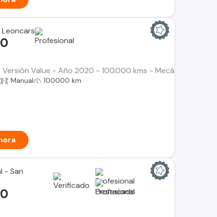
 Leoncars
00
 Versión Value - Año 2020 - 100.000 kms - Mecánica - Gaso
a
Manual
100000 km
hora
l - San
00