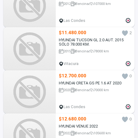
2012
Bencina
107000 km
Las Condes
$11.480.000
2
HYUNDAI TUCSON GL 2.0 AUT. 2015
SÓLO 78.000 KM.
2015
Bencina
78000 km
Vitacura
$12.700.000
0
HYUNDAI CRETA GS PE 1.6 AT 2020
2020
Bencina
70000 km
Las Condes
$12.680.000
0
HYUNDAI VENUE 2022
2022
Bencina
105600 km