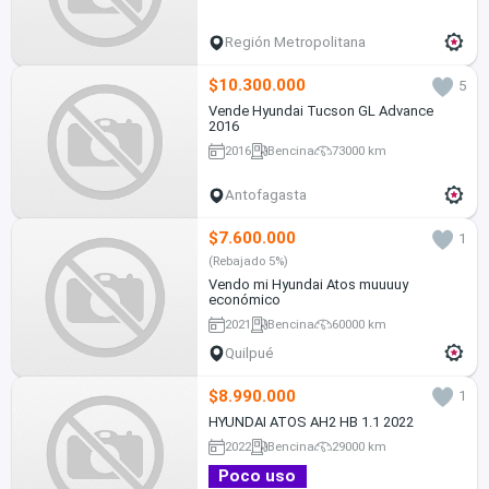
Región Metropolitana
$10.300.000
5
Vende Hyundai Tucson GL Advance
2016
2016
Bencina
73000 km
Antofagasta
$7.600.000
1
(Rebajado 5%)
Vendo mi Hyundai Atos muuuuy
económico
2021
Bencina
60000 km
Quilpué
$8.990.000
1
HYUNDAI ATOS AH2 HB 1.1 2022
2022
Bencina
29000 km
Poco uso