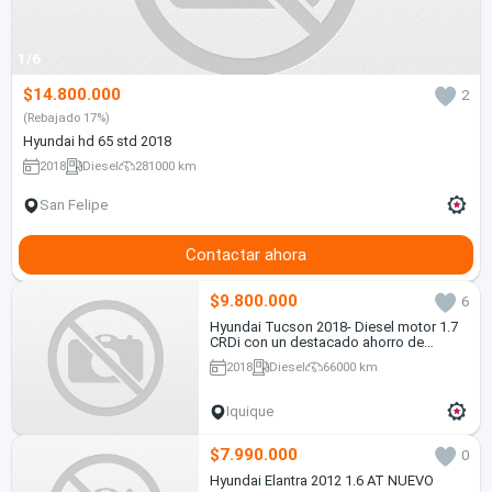
1/6
$14.800.000
2
(Rebajado 17%)
Hyundai hd 65 std 2018
2018
Diesel
281000 km
San Felipe
Contactar ahora
$9.800.000
6
Hyundai Tucson 2018- Diesel motor 1.7
CRDi con un destacado ahorro de
combustible, en Excelente estado
2018
Diesel
66000 km
Iquique
$7.990.000
0
Hyundai Elantra 2012 1.6 AT NUEVO