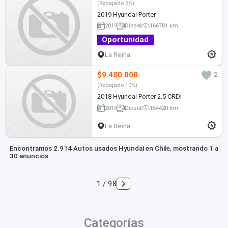
(Rebajado 6%)
2019 Hyundai Porter
2019
Diesel
166781 km
Oportunidad
La Reina
$9.480.000
2
(Rebajado 10%)
2018 Hyundai Porter 2.5 CRDI
2018
Diesel
154420 km
La Reina
Encontramos 2.914 Autos usados Hyundai en Chile, mostrando 1 a
30 anuncios
1 / 98
Categorías