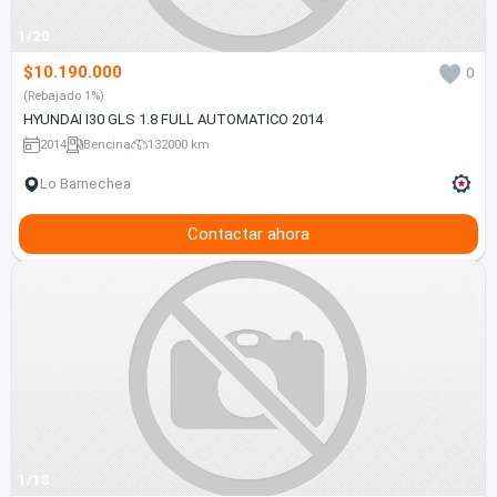
1/20
$10.190.000
0
(Rebajado 1%)
HYUNDAI I30 GLS 1.8 FULL AUTOMATICO 2014
2014
Bencina
132000 km
Lo Barnechea
Contactar ahora
1/18