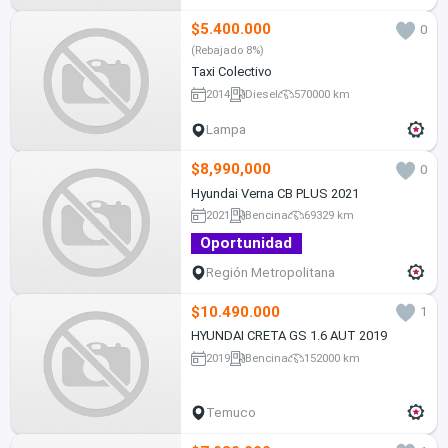
$5.400.000
0
(Rebajado 8%)
Taxi Colectivo
2014
Diesel
570000 km
Lampa
$8,990,000
0
Hyundai Verna CB PLUS 2021
2021
Bencina
69329 km
Oportunidad
Región Metropolitana
$10.490.000
1
HYUNDAI CRETA GS 1.6 AUT 2019
2019
Bencina
152000 km
Temuco