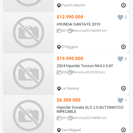
Puerto Montt
$12.990.000
0
HYUNDAI SANTA FE 2019
2019
Bencina
186569 km
O'Higgins
$19.990.000
0
2024 Hyundai Tucson NX4 2.0 AT
2024
Bencina
29222 km
La Serena
$6.300.000
1
Hyundai Sonata GLS 2.0 AUTOMATICO
IMPECABLE
2012
Bencina
168000 km
San Miguel