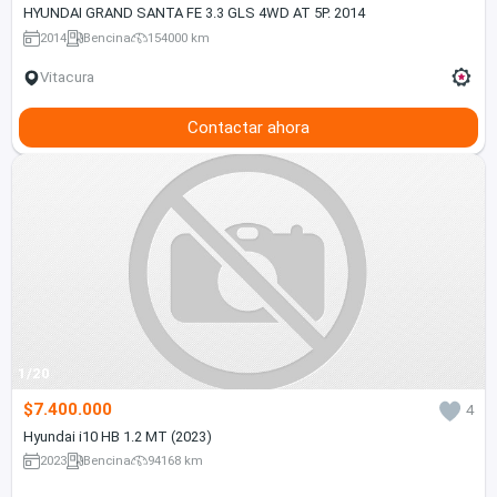
HYUNDAI GRAND SANTA FE 3.3 GLS 4WD AT 5P. 2014
2014
Bencina
154000 km
Vitacura
Contactar ahora
1/20
$7.400.000
4
Hyundai i10 HB 1.2 MT (2023)
2023
Bencina
94168 km