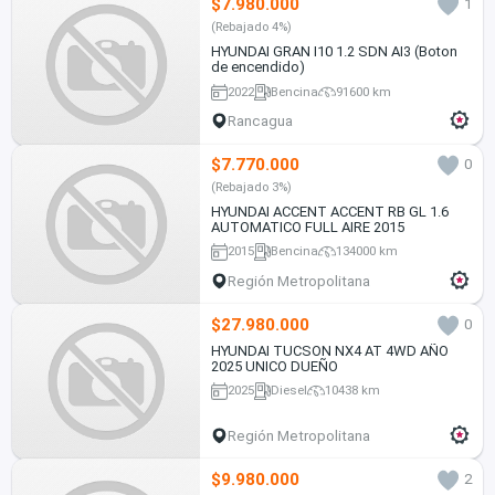
$7.980.000
1
(Rebajado 4%)
HYUNDAI GRAN I10 1.2 SDN AI3 (Boton
de encendido)
2022
Bencina
91600 km
Rancagua
$7.770.000
0
(Rebajado 3%)
HYUNDAI ACCENT ACCENT RB GL 1.6
AUTOMATICO FULL AIRE 2015
2015
Bencina
134000 km
Región Metropolitana
$27.980.000
0
HYUNDAI TUCSON NX4 AT 4WD AÑO
2025 UNICO DUEÑO
2025
Diesel
10438 km
Región Metropolitana
$9.980.000
2