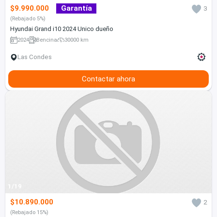
$9.990.000
Garantía
3
(Rebajado 5%)
Hyundai Grand i10 2024 Unico dueño
2024
Bencina
30000 km
Las Condes
Contactar ahora
1/19
$10.890.000
2
(Rebajado 15%)