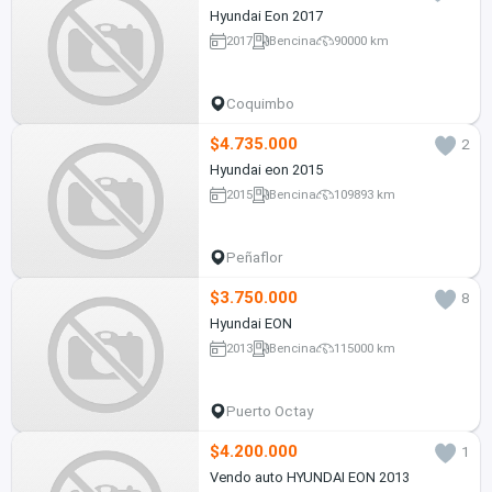
Hyundai Eon 2017
2017
Bencina
90000 km
Coquimbo
$4.735.000
2
Hyundai eon 2015
2015
Bencina
109893 km
Peñaflor
$3.750.000
8
Hyundai EON
2013
Bencina
115000 km
Puerto Octay
$4.200.000
1
Vendo auto HYUNDAI EON 2013