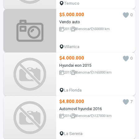
Temuco
$5.000.000
0
Vendo auto
2013
Bencina
50000 km
Villarrica
$4.000.000
0
Hyundai eon 2015
2015
Bencina
165000 km
La Florida
$4.800.000
7
Automovil hyundai 2016
2016
Bencina
127000 km
La Serena