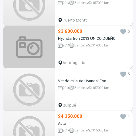
2013
Bencina
157000 km
Puerto Montt
$3.600.000
6
Hyundai Eon 2013 UNICO DUEÑO
2013
Bencina
114000 km
Antofagasta
5
Vendo mi auto Hyundai Eon
2016
Bencina
157000 km
Quilpué
$4.350.000
4
Auto
2014
Bencina
115000 km