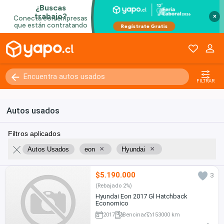
×
FILTRAR
Autos usados
Filtros aplicados
×
×
Autos Usados
eon
Hyundai
$5.190.000
3
(Rebajado 2%)
Hyundai Eon 2017 Gl Hatchback
Economico
2017
Bencina
153000 km