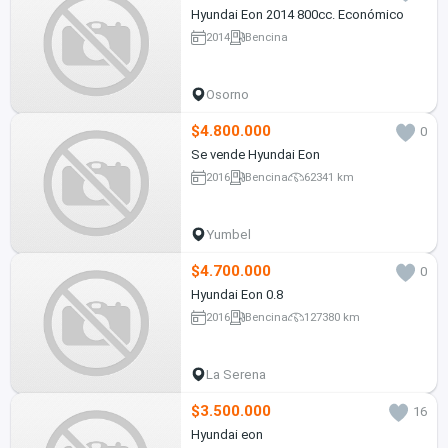
Hyundai Eon 2014 800cc. Económico
2014
Bencina
Osorno
$4.800.000
0
Se vende Hyundai Eon
2016
Bencina
62341 km
Yumbel
$4.700.000
0
Hyundai Eon 0.8
2016
Bencina
127380 km
La Serena
$3.500.000
16
Hyundai eon