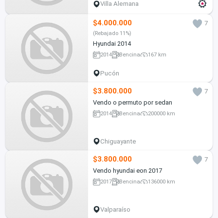
Villa Alemana
$4.000.000
7
(Rebajado 11%)
Hyundai 2014
2014
Bencina
167 km
Pucón
$3.800.000
7
Vendo o permuto por sedan
2014
Bencina
200000 km
Chiguayante
$3.800.000
7
Vendo hyundai eon 2017
2017
Bencina
136000 km
Valparaíso