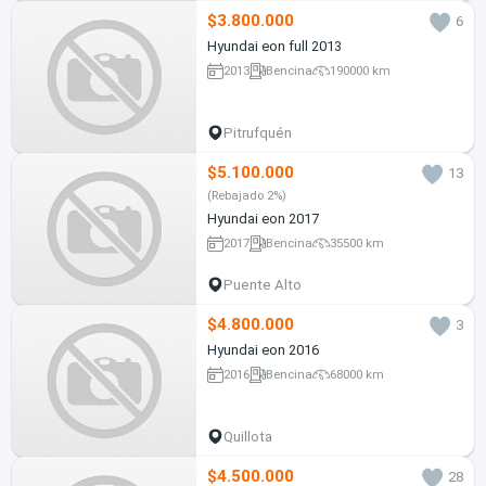
$3.800.000
6
Hyundai eon full 2013
2013
Bencina
190000 km
Pitrufquén
$5.100.000
13
(Rebajado 2%)
Hyundai eon 2017
2017
Bencina
35500 km
Puente Alto
$4.800.000
3
Hyundai eon 2016
2016
Bencina
68000 km
Quillota
$4.500.000
28