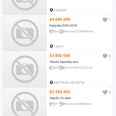
Curacaví
$4.600.000
1
Hyundai EON 2016
2016
Bencina
140000 km
Curicó
$3.800.000
4
Vendo hyundai eon
2014
Bencina
122121 km
San Pedro de la Paz
$5.350.000
2
Vendo mi auto
2017
Bencina
58000 km