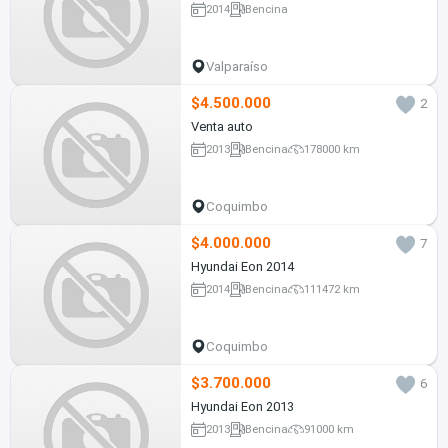
2014
Bencina
Valparaíso
$4.500.000
2
Venta auto
2013
Bencina
178000 km
Coquimbo
$4.000.000
7
Hyundai Eon 2014
2014
Bencina
111472 km
Coquimbo
$3.700.000
6
Hyundai Eon 2013
2013
Bencina
91000 km