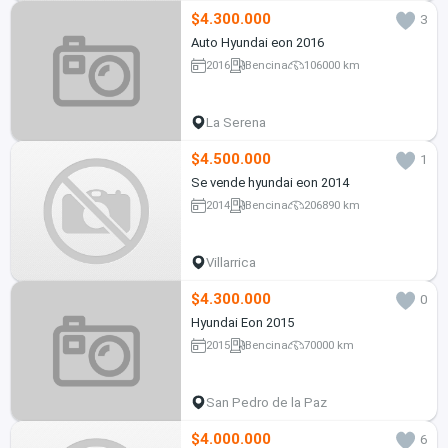
$4.300.000
3
Auto Hyundai eon 2016
2016
Bencina
106000 km
La Serena
$4.500.000
1
Se vende hyundai eon 2014
2014
Bencina
206890 km
Villarrica
$4.300.000
0
Hyundai Eon 2015
2015
Bencina
70000 km
San Pedro de la Paz
$4.000.000
6