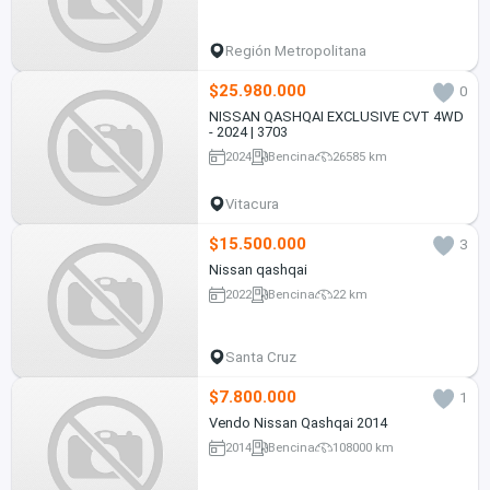
Región Metropolitana
$25.980.000
0
NISSAN QASHQAI EXCLUSIVE CVT 4WD
- 2024 | 3703
2024
Bencina
26585 km
Vitacura
$15.500.000
3
Nissan qashqai
2022
Bencina
22 km
Santa Cruz
$7.800.000
1
Vendo Nissan Qashqai 2014
2014
Bencina
108000 km