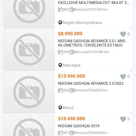
EXCLUSIVE MULTIMEDIA CVT 4X4 AT 5P
(2021)
2021
Bencina
31100 km
Región Metropolitana
$8.990.000
0
NISSAN QASHQAI ADVANCE 2.0 / AÑO
KILOMETROS / EXCELENTE ESTADO
2016
Bencina
151986 km
Rancagua
$13.990.000
0
NISSAN QASHQAI ADVANCE 2.0 2022
2022
Bencina
56200 km
Macul
$10.690.000
0
NISSAN QASHQAI 2019
2019
Bencina
54934 km