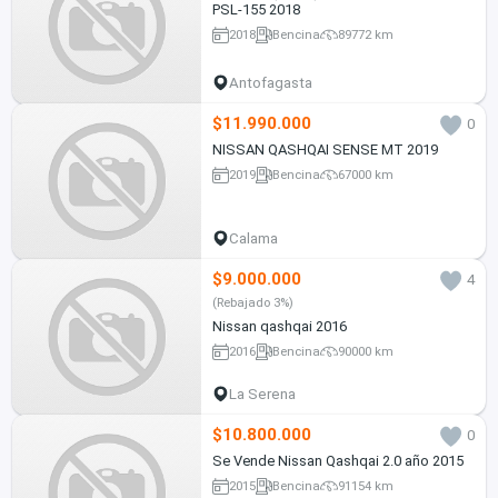
PSL-155 2018
2018
Bencina
89772 km
Antofagasta
$11.990.000
0
NISSAN QASHQAI SENSE MT 2019
2019
Bencina
67000 km
Calama
$9.000.000
4
(Rebajado 3%)
Nissan qashqai 2016
2016
Bencina
90000 km
La Serena
$10.800.000
0
Se Vende Nissan Qashqai 2.0 año 2015
2015
Bencina
91154 km