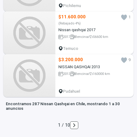
Pichilemu
$11.600.000
1
(Rebajado 4%)
Nissan qashqai 2017
2017
Bencina
56600 km
Temuco
$3.200.000
9
NISSAN QASHQAI 2013
2013
Bencina
160000 km
Pudahuel
Encontramos 287 Nissan Qashqai en Chile, mostrando 1 a 30
anuncios
1 / 10