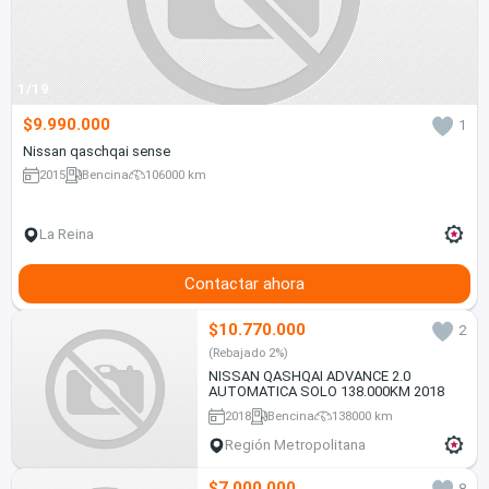
1/19
$9.990.000
1
Nissan qaschqai sense
2015
Bencina
106000 km
La Reina
Contactar ahora
$10.770.000
2
(Rebajado 2%)
NISSAN QASHQAI ADVANCE 2.0
AUTOMATICA SOLO 138.000KM 2018
2018
Bencina
138000 km
Región Metropolitana
$7.000.000
8