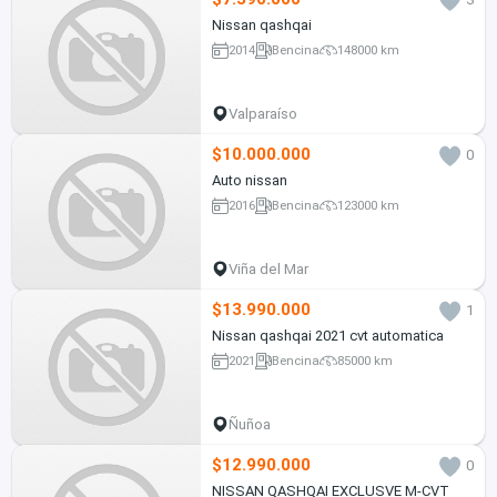
Nissan qashqai
2014
Bencina
148000 km
Valparaíso
$10.000.000
0
Auto nissan
2016
Bencina
123000 km
Viña del Mar
$13.990.000
1
Nissan qashqai 2021 cvt automatica
2021
Bencina
85000 km
Ñuñoa
$12.990.000
0
NISSAN QASHQAI EXCLUSVE M-CVT