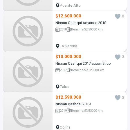
Puente Alto
$12.600.000
0
Nissan Qashqai Advance 2018
2018
Bencina
59000 km
La Serena
$10.000.000
3
Nissan Qashqai 2017 automático
2017
Bencina
120000 km
Talca
$12.590.000
3
Nissan qashqai 2019
2019
Bencina
53000 km
Colina