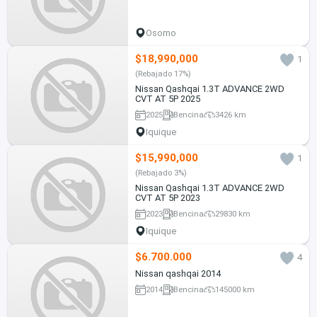
Osorno
$18,990,000
1
(Rebajado 17%)
Nissan Qashqai 1.3T ADVANCE 2WD
CVT AT 5P 2025
2025
Bencina
3426 km
Iquique
$15,990,000
1
(Rebajado 3%)
Nissan Qashqai 1.3T ADVANCE 2WD
CVT AT 5P 2023
2023
Bencina
29830 km
Iquique
$6.700.000
4
Nissan qashqai 2014
2014
Bencina
145000 km