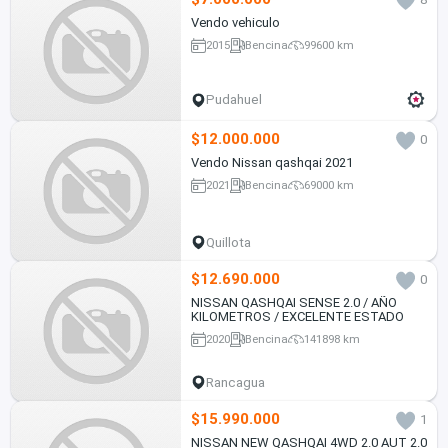
Vendo vehiculo
2015
Bencina
99600 km
Pudahuel
$12.000.000
0
Vendo Nissan qashqai 2021
2021
Bencina
69000 km
Quillota
$12.690.000
0
NISSAN QASHQAI SENSE 2.0 / AÑO
KILOMETROS / EXCELENTE ESTADO
2020
Bencina
141898 km
Rancagua
$15.990.000
1
NISSAN NEW QASHQAI 4WD 2.0 AUT 2.0