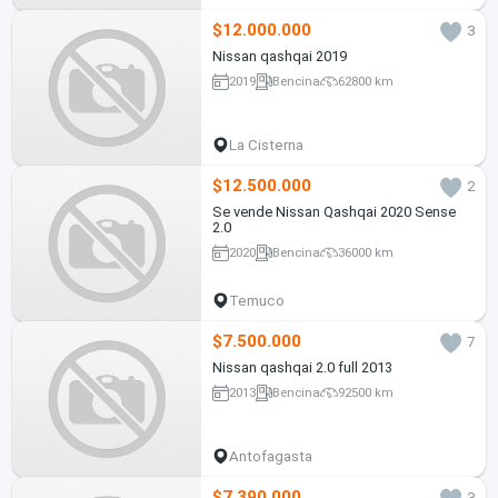
$12.000.000
3
Nissan qashqai 2019
2019
Bencina
62800 km
La Cisterna
$12.500.000
2
Se vende Nissan Qashqai 2020 Sense
2.0
2020
Bencina
36000 km
Temuco
$7.500.000
7
Nissan qashqai 2.0 full 2013
2013
Bencina
92500 km
Antofagasta
$7.390.000
3