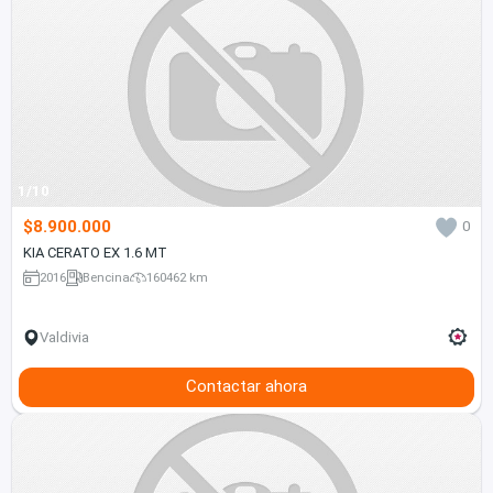
1/10
$8.900.000
0
KIA CERATO EX 1.6 MT
2016
Bencina
160462 km
Valdivia
Contactar ahora