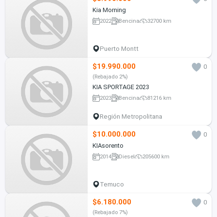
Kia Morning
2022
Bencina
32700 km
Puerto Montt
$19.990.000
0
(Rebajado 2%)
KIA SPORTAGE 2023
2023
Bencina
81216 km
Región Metropolitana
$10.000.000
0
KIAsorento
2014
Diesel
205600 km
Temuco
$6.180.000
0
(Rebajado 7%)