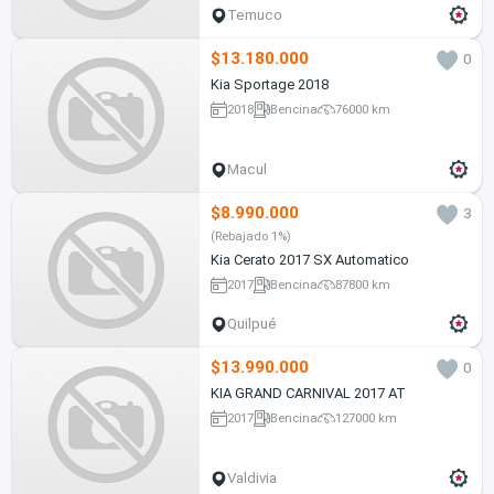
Temuco
$13.180.000
0
Kia Sportage 2018
2018
Bencina
76000 km
Macul
$8.990.000
3
(Rebajado 1%)
Kia Cerato 2017 SX Automatico
2017
Bencina
87800 km
Quilpué
$13.990.000
0
KIA GRAND CARNIVAL 2017 AT
2017
Bencina
127000 km
Valdivia