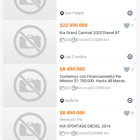
San Felipe
$22.990.000
1
Kia Grand Carnival 2020 Diesel AT
2020
Diesel
132000 km
Las Condes
$8.490.000
2
Contamos con Financiamiento Pie
Mínimo $1.700.000- Hasta 48 Meses
Plazo.
2021
Bencina
72000 km
Quillota
$8.490.000
0
(Rebajado 6%)
KIA SPORTAGE DIESEL 2014
2014
Diesel
203000 km