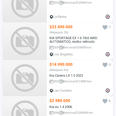
2023
Bencina
25000 km
La Reina
$22.490.000
7
(Rebajado 2%)
KIA SPORTAGE EX 1.6 7dct AWD
AUTOMATICO, recibo vehiculo
2024
Bencina
50000 km
Los Ángeles
$14.990.000
0
(Rebajado 6%)
Kia Carens LX 1.5 2023
2023
Bencina
19000 km
Las Condes
$2.980.000
6
Kia rio 1.4 2006
2006
Bencina
240000 km