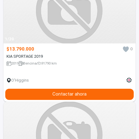
1/20
$13.790.000
0
KIA SPORTAGE 2019
2019
Bencina
91790 km
O'Higgins
Contactar ahora