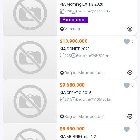
KIA Morning EX 1.2 2020
2020
Bencina
114000 km
Poco uso
Villarrica
$13.980.000
0
KIA SONET 2023
2023
Bencina
84500 km
Región Metropolitana
$9.680.000
0
KIA CERATO 2015
2015
Bencina
106100 km
Región Metropolitana
$8.890.000
2
KIA MORNIG mpi 1.2