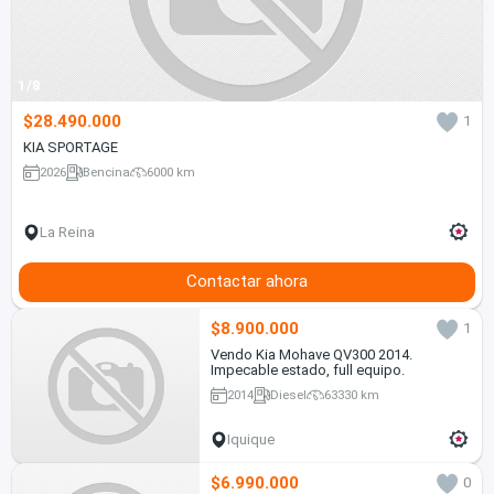
1/8
$28.490.000
1
KIA SPORTAGE
2026
Bencina
6000 km
La Reina
Contactar ahora
$8.900.000
1
Vendo Kia Mohave QV300 2014.
Impecable estado, full equipo.
2014
Diesel
63330 km
Iquique
$6.990.000
0