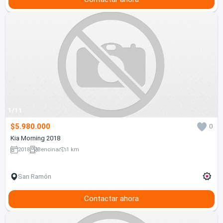
1/11
$5.980.000
0
Kia Morning 2018
2018
Bencina
1 km
San Ramón
Contactar ahora