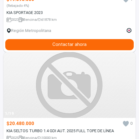
(Rebajado 4%)
KIA SPORTAGE 2023
2023
Bencina
61878 km
Región Metropolitana
Contactar ahora
1/19
$20.480.000
0
KIA SELTOS TURBO 1.4 GDI AUT. 2025 FULL TOPE DE LÍNEA
2025
Bencina
10000 km