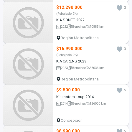
$12.290.000
0
(Rebajado 2%)
KIA SONET 2022
2022
Bencina
70885 km
Región Metropolitana
$16.990.000
0
(Rebajado 2%)
KIA CARENS 2023
2023
Bencina
38036 km
Región Metropolitana
$9.500.000
5
Kia motors koup 2014
2014
Bencina
126000 km
Concepción
$8.990.000
5