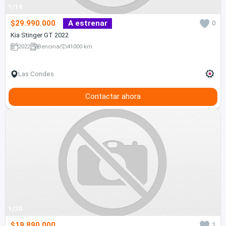
1/19
$29.990.000
A estrenar
0
Kia Stinger GT 2022
2022
Bencina
41000 km
Las Condes
Contactar ahora
1/20
$19.890.000
1