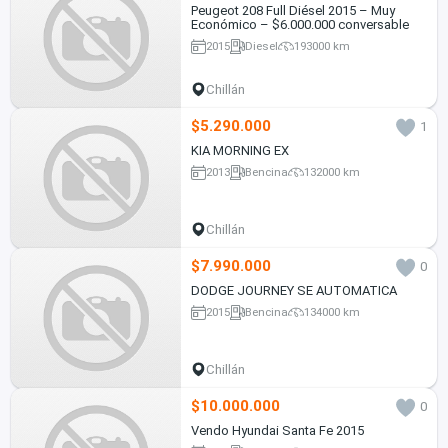
Peugeot 208 Full Diésel 2015 – Muy
Económico – $6.000.000 conversable
2015
Diesel
193000 km
Chillán
$5.290.000
1
KIA MORNING EX
2013
Bencina
132000 km
Chillán
$7.990.000
0
DODGE JOURNEY SE AUTOMATICA
2015
Bencina
134000 km
Chillán
$10.000.000
0
Vendo Hyundai Santa Fe 2015