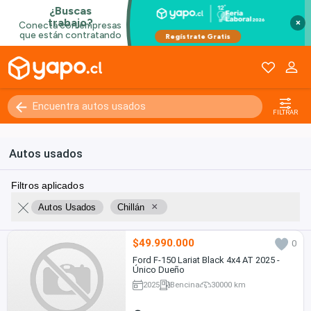
×
FILTRAR
Autos usados
Filtros aplicados
×
Autos Usados
Chillán
$49.990.000
0
Ford F-150 Lariat Black 4x4 AT 2025 -
Único Dueño
2025
Bencina
30000 km