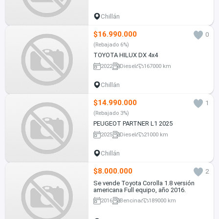
Chillán
$16.990.000
0
(Rebajado 6%)
TOYOTA HILUX DX 4x4
2022
Diesel
167000 km
Chillán
$14.990.000
1
(Rebajado 3%)
PEUGEOT PARTNER L1 2025
2025
Diesel
21000 km
Chillán
$8.000.000
2
Se vende Toyota Corolla 1.8 versión
americana Full equipo, año 2016.
2016
Bencina
189000 km