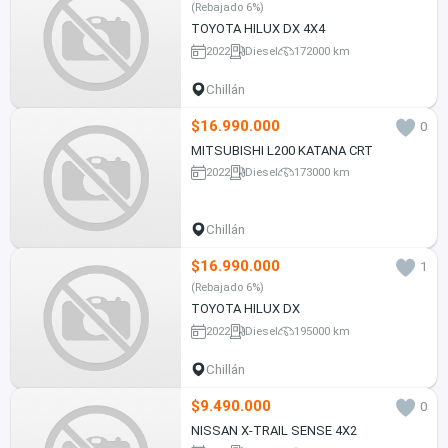
(Rebajado 6%)
TOYOTA HILUX DX 4X4
2022
Diesel
172000 km
Chillán
$16.990.000
0
MITSUBISHI L200 KATANA CRT
2022
Diesel
173000 km
Chillán
$16.990.000
1
(Rebajado 6%)
TOYOTA HILUX DX
2022
Diesel
195000 km
Chillán
$9.490.000
0
NISSAN X-TRAIL SENSE 4X2