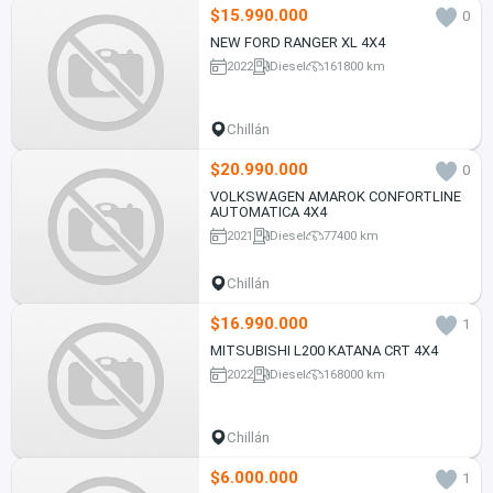
$15.990.000
0
NEW FORD RANGER XL 4X4
2022
Diesel
161800 km
Chillán
$20.990.000
0
VOLKSWAGEN AMAROK CONFORTLINE
AUTOMATICA 4X4
2021
Diesel
77400 km
Chillán
$16.990.000
1
MITSUBISHI L200 KATANA CRT 4X4
2022
Diesel
168000 km
Chillán
$6.000.000
1