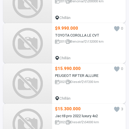
2015
Bencina
200000 km
Chillán
$9.990.000
0
TOYOTA COROLLA LE CVT
2015
Bencina
132000 km
Chillán
$15.990.000
0
PEUGEOT RIFTER ALLURE
2023
Diesel
97200 km
Chillán
$15.300.000
3
Jac t8 pro 2022 luxury 4x2
2022
Diesel
54000 km