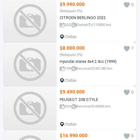
$9.990.000
0
(Rebajado 5%)
CITROEN BERLINGO 2022
2022
Diesel
1110000 km
Chillán
$8.000.000
7
(Rebajado 5%)
Hyundai starex 4x4 2.4cc (1999)
1999
Bencina
301280 km
Chillán
$9.490.000
0
PEUGEOT 208 STYLE
2024
Bencina
43000 km
Chillán
$16.990.000
0