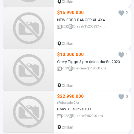
Chillán
$15.990.000
2
NEW FORD RANGER XL 4X4
2022
Diesel
200237 km
Chillán
$10.000.000
1
Chery Tiggo 3 pro único dueño 2023
2023
Bencina
19000 km
Chillán
$22.990.000
0
(Rebajado 2%)
BMW X1 sDrive 18D
2022
Diesel
82000 km
Chillán