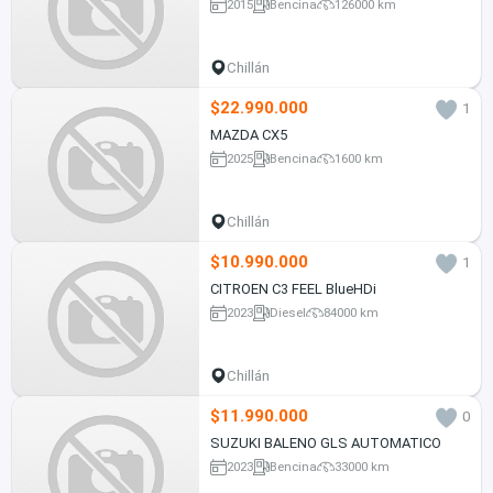
2015
Bencina
126000 km
Chillán
$22.990.000
1
MAZDA CX5
2025
Bencina
1600 km
Chillán
$10.990.000
1
CITROEN C3 FEEL BlueHDi
2023
Diesel
84000 km
Chillán
$11.990.000
0
SUZUKI BALENO GLS AUTOMATICO
2023
Bencina
33000 km