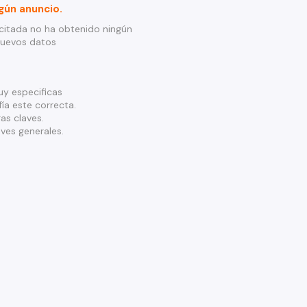
gún anuncio.
citada no ha obtenido ningún
nuevos datos
y especificas
ía este correcta.
as claves.
ves generales.