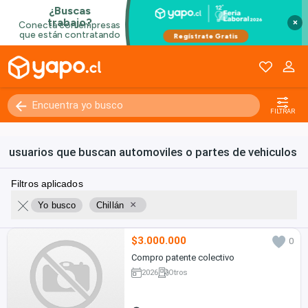
×
FILTRAR
usuarios que buscan automoviles o partes de vehiculos
Filtros aplicados
×
Yo busco
Chillán
$3.000.000
0
Compro patente colectivo
2026
Otros