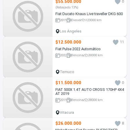
$55.500.000
0
(Rebajado 13%)
Fiat Ducato Knaus Live traveller DKG 600
2019
Diesel
123000 km
Los Ángeles
$12.500.000
11
Fiat Pulse 2022 Automático
2022
Bencina
30000 km
Temuco
$11.500.000
0
FIAT 500X 1.4T AUTO CROSS 170HP 4X4
AT 2019
2019
Bencina
38000 km
Vitacura
$26.000.000
8