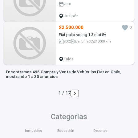
2010
Hualpén
$2.500.000
0
Fiat palio young 1.3 mpi 8v
2002
Bencina
248000 km
Talca
Encontramos 495 Compra y Venta de Vehículos Fiat en Chile,
mostrando 1 a 30 anuncios
1 / 17
Categorías
Inmuebles
Educación
Deportes