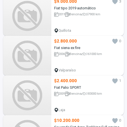
$9.000.000
3
Fiat tipo 2019 automático
2019
Bencina
57900 km
Quillota
$2.800.000
0
Fiat siena ex fire
2006
Bencina
161000 km
Valparaíso
$2.400.000
1
Fiat Palio SPORT
2009
Bencina
183000 km
Laja
$10.200.000
0