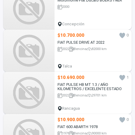
Motorhome Fiat Ducato BUERSTNER
2000
Concepción
$10.700.000
0
FIAT PULSE DRIVE AT 2022
2022
Bencina
82000 km
Talca
$10.690.000
1
FIAT PULSE HB MT 1.3 / AÑO
KILOMETROS / EXCELENTE ESTADO
2022
Bencina
29701 km
Rancagua
$10.900.000
0
FIAT 600 ABARTH 1978
1978
Bencina
90000 km