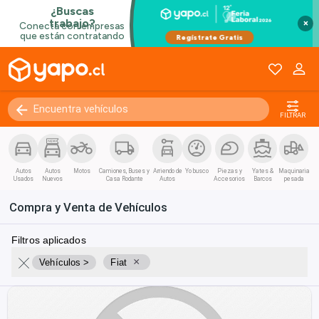
×
FILTRAR
Autos
Autos
Motos
Camiones, Buses y
Arriendo de
Yo busco
Piezas y
Yates &
Maquinaria
Usados
Nuevos
Casa Rodante
Autos
Accesorios
Barcos
pesada
Compra y Venta de Vehículos
Filtros aplicados
×
Vehículos >
Fiat