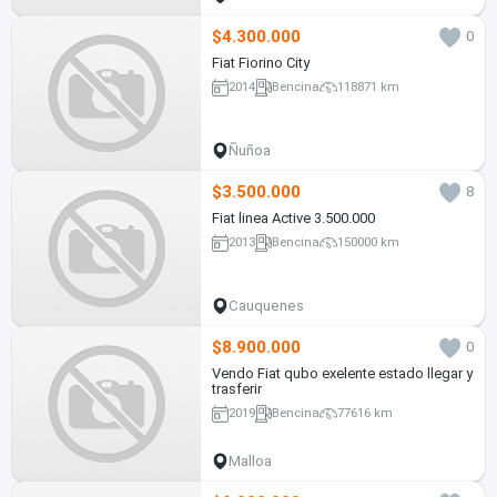
$4.300.000
0
Fiat Fiorino City
2014
Bencina
118871 km
Ñuñoa
$3.500.000
8
Fiat linea Active 3.500.000
2013
Bencina
150000 km
Cauquenes
$8.900.000
0
Vendo Fiat qubo exelente estado llegar y
trasferir
2019
Bencina
77616 km
Malloa