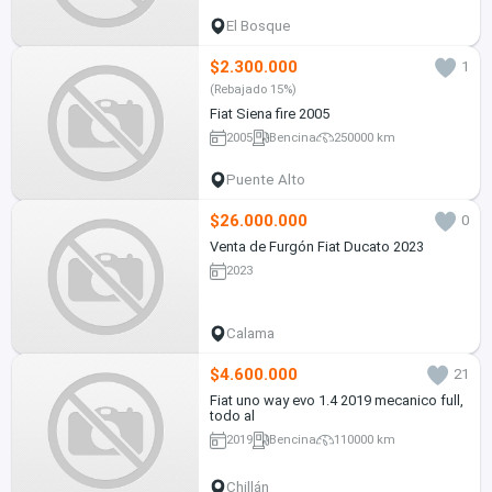
El Bosque
$2.300.000
1
(Rebajado 15%)
Fiat Siena fire 2005
2005
Bencina
250000 km
Puente Alto
$26.000.000
0
Venta de Furgón Fiat Ducato 2023
2023
Calama
$4.600.000
21
Fiat uno way evo 1.4 2019 mecanico full,
todo al
2019
Bencina
110000 km
Chillán