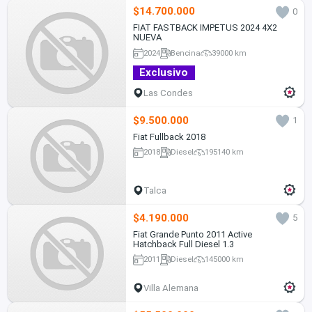
$14.700.000
0
FIAT FASTBACK IMPETUS 2024 4X2
NUEVA
2024
Bencina
39000 km
Exclusivo
Las Condes
$9.500.000
1
Fiat Fullback 2018
2018
Diesel
195140 km
Talca
$4.190.000
5
Fiat Grande Punto 2011 Active
Hatchback Full Diesel 1.3
2011
Diesel
145000 km
Villa Alemana