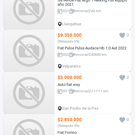
Se vende Fiat Argo Trekking Full equipo
año 2021
2021
Bencina
66 km
Llanquihue
$9.350.000
0
(Rebajado 6%)
Fiat Pulse Pulse Audace Hb 1.0 Aut 2022
2022
Bencina
83000 km
Valparaíso
$5.000.000
2
Auto fiat way
2017
Bencina
111111 km
San Pedro de la Paz
$2.850.000
0
(Rebajado 4%)
Fiat Fiorino