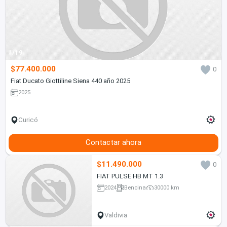
1/19
$77.400.000
0
Fiat Ducato Giottiline Siena 440 año 2025
2025
Curicó
Contactar ahora
$11.490.000
0
FIAT PULSE HB MT 1.3
2024
Bencina
30000 km
Valdivia