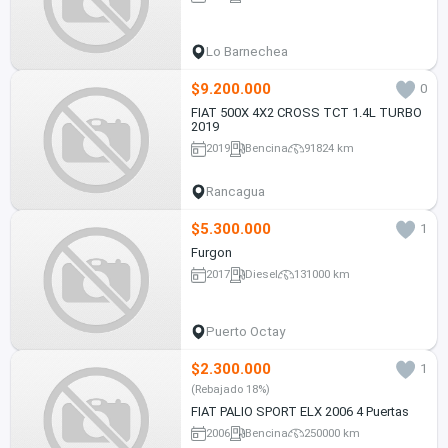
Lo Barnechea
$9.200.000
0
FIAT 500X 4X2 CROSS TCT 1.4L TURBO
2019
2019
Bencina
91824 km
Rancagua
$5.300.000
1
Furgon
2017
Diesel
131000 km
Puerto Octay
$2.300.000
1
(Rebajado 18%)
FIAT PALIO SPORT ELX 2006 4 Puertas
2006
Bencina
250000 km