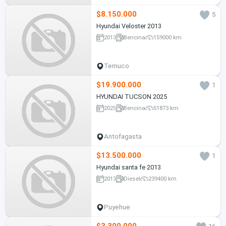
$8.150.000
5
Hyundai Veloster 2013
2013
Bencina
159000 km
Temuco
$19.900.000
1
HYUNDAI TUCSON 2025
2025
Bencina
51873 km
Antofagasta
$13.500.000
1
Hyundai santa fe 2013
2013
Diesel
239400 km
Puyehue