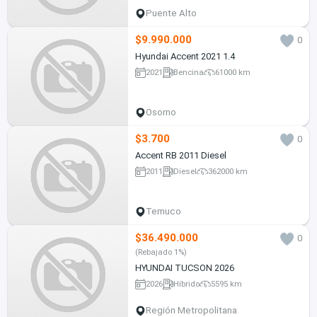
Puente Alto
$9.990.000
0
Hyundai Accent 2021 1.4
2021
Bencina
61000 km
Osorno
$3.700
0
Accent RB 2011 Diesel
2011
Diesel
362000 km
Temuco
$36.490.000
0
(Rebajado 1%)
HYUNDAI TUCSON 2026
2026
Híbrido
5595 km
Región Metropolitana