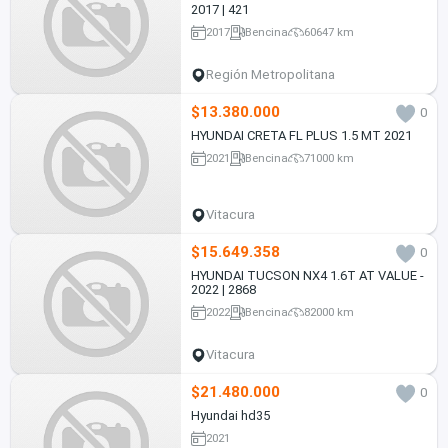
2017 | 421
2017
Bencina
60647 km
Región Metropolitana
$13.380.000
0
HYUNDAI CRETA FL PLUS 1.5 MT 2021
2021
Bencina
71000 km
Vitacura
$15.649.358
0
HYUNDAI TUCSON NX4 1.6T AT VALUE -
2022 | 2868
2022
Bencina
82000 km
Vitacura
$21.480.000
0
Hyundai hd35
2021