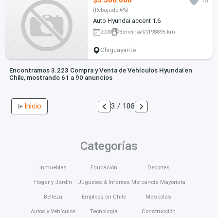
$3.300.000
16
(Rebajado 6%)
Auto Hyundai accent 1.6
2008
Bencina
198895 km
Chiguayante
Encontramos 3.223 Compra y Venta de Vehículos Hyundai en
Chile, mostrando 61 a 90 anuncios
Inicio
3 / 108
Categorías
Inmuebles
Educación
Deportes
Hogar y Jardín
Juguetes & Infantes
Mercancía Mayorista
Belleza
Empleos en Chile
Mascotas
Autos y Vehículos
Tecnología
Construcción