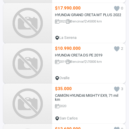
$17.990.000
0
HYUNDAI GRAND CRETA MT PLUS 2022
2022
Bencina
45000 km
La Serena
$10.990.000
2
HYUNDAI CRETA DS PE 2019
2019
Bencina
70000 km
Ovalle
$35.000
3
CAMIÓN HYUNDAI MIGHTY EX9, 71 mil
km
2020
San Carlos