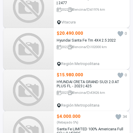
| 2477
2022
Bencina
61976 km
Vitacura
$20.490.000
0
Hyundai Santa Fe Tm 4X4 2.5 2022
2022
Bencina
102000 km
Región Metropolitana
$15.980.000
0
HYUNDAI CRETA GRAND SU2I 2.0 AT
PLUS FL - 2023 | 425
2023
Bencina
43426 km
Región Metropolitana
$4.000.000
34
(Rebajado 5%)
Santa Fe LIMITED 100% Americana Full