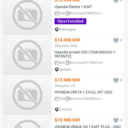
$12.690.000
0
Hyundai Elantra 1.6 MT
2022
Bencina
98000 km
Oportunidad
Rancagua
$14.000.000
9
(Rebajado 36%)
Hyundai accent 2021 (TAXI BASICO +
PATENTE)
2021
Bencina
110000 km
Iquique
$13.080.000
0
(Rebajado 1%)
HYUNDAI CRETA 1.5 FULL MT 2022
2022
Bencina
82000 km
Concón
$10.980.000
0
HYUNDAI VENUE QX 1.6 MT PLUS - 2022