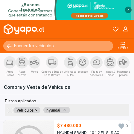
×
FILTRAR
Autos
Autos
Motos
Camiones, Buses y
Arriendo de
Yo busco
Piezas y
Yates &
Maquinaria
Usados
Nuevos
Casa Rodante
Autos
Accesorios
Barcos
pesada
Compra y Venta de Vehículos
Filtros aplicados
×
Vehículos >
hyundai
$7.480.000
0
HYUNDAI GRAND I-10 1.2 FL GLS AC -