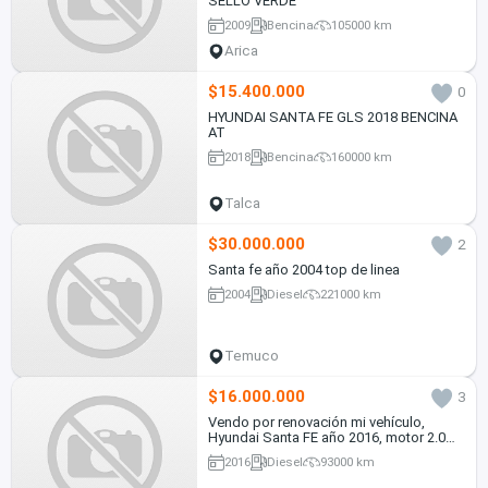
SELLO VERDE
2009
Bencina
105000 km
Arica
$15.400.000
0
HYUNDAI SANTA FE GLS 2018 BENCINA
AT
2018
Bencina
160000 km
Talca
$30.000.000
2
Santa fe año 2004 top de linea
2004
Diesel
221000 km
Temuco
$16.000.000
3
Vendo por renovación mi vehículo,
Hyundai Santa FE año 2016, motor 2.0
Diesel, Automático, tracción 4x2.wd.
2016
Diesel
93000 km