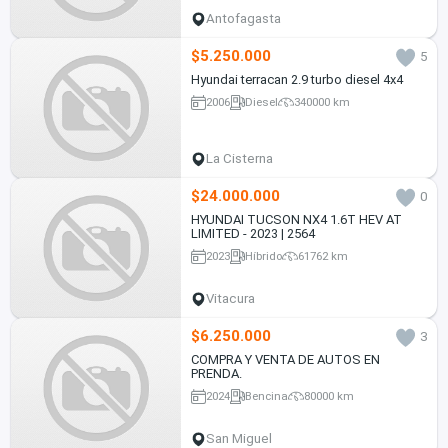
Antofagasta
$5.250.000
5
Hyundai terracan 2.9 turbo diesel 4x4
2006
Diesel
340000 km
La Cisterna
$24.000.000
0
HYUNDAI TUCSON NX4 1.6T HEV AT
LIMITED - 2023 | 2564
2023
Híbrido
61762 km
Vitacura
$6.250.000
3
COMPRA Y VENTA DE AUTOS EN
PRENDA.
2024
Bencina
80000 km
San Miguel