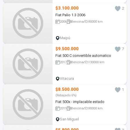
$3.100.000
2
Fiat Palio 1.3 2006
2006
Bencina
90000 km
Maipú
$9.500.000
7
Fiat 500 C convertible automatico
2017
Bencina
130000 km
Vitacura
$8.500.000
1
(Rebajado 6%)
Fiat 500x - implacable estado
2019
Bencina
90000 km
San Miguel