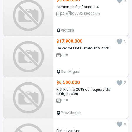
$5.800.000
3
Camioneta fiat fiorino 1.4
2016
Gas
130000 km
Victoria
$17.900.000
1
Se vende Fiat Ducato año 2020
2020
San Miguel
$6.500.000
2
Fiat Fiorino 2018 con equipo de
refrigeración
2018
Providencia
8
Fiat adventure