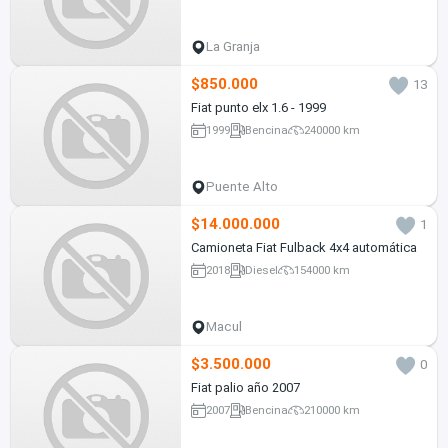
La Granja
$850.000
13
Fiat punto elx 1.6 - 1999
1999
Bencina
240000 km
Puente Alto
$14.000.000
1
Camioneta Fiat Fulback 4x4 automática
2018
Diesel
154000 km
Macul
$3.500.000
0
Fiat palio año 2007
2007
Bencina
210000 km