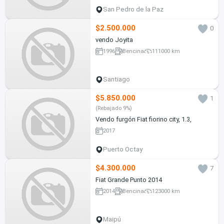
San Pedro de la Paz
$2.500.000
0
vendo Joyita
1996
Bencina
111000 km
Santiago
$5.850.000
1
(Rebajado 9%)
Vendo furgón Fiat fiorino city, 1.3,
2017
Puerto Octay
$4.300.000
7
Fiat Grande Punto 2014
2014
Bencina
123000 km
Maipú