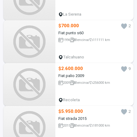
La Serena
$700.000
2
Fiat punto s60
1996
Bencina
111111 km
Talcahuano
$2.600.000
9
Fiat palio 2009
2009
Bencina
256000 km
Recoleta
$5.950.000
2
Fiat strada 2015
2015
Bencina
181000 km