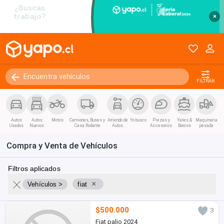
×
FILTRAR
Autos
Autos
Motos
Camiones, Buses y
Arriendo de
Yo busco
Piezas y
Yates &
Maquinaria
Usados
Nuevos
Casa Rodante
Autos
Accesorios
Barcos
pesada
Compra y Venta de Vehículos
Filtros aplicados
×
Vehículos >
fiat
$500.000
3
Fiat palio 2024