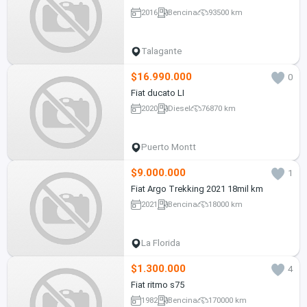
2016
Bencina
93500 km
Talagante
$16.990.000
0
Fiat ducato LI
2020
Diesel
76870 km
Puerto Montt
$9.000.000
1
Fiat Argo Trekking 2021 18mil km
2021
Bencina
18000 km
La Florida
$1.300.000
4
Fiat ritmo s75
1982
Bencina
170000 km