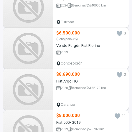
2024
Bencina
240000 km
Futrono
$6.500.000
3
(Rebajado 4%)
Vendo Furgón Fiat Fiorino
2019
Concepción
$8.690.000
0
Fiat Argo HGT
2020
Bencina
162170 km
Carahue
$8.000.000
11
Fiat 500x 2019
2019
Bencina
75782 km