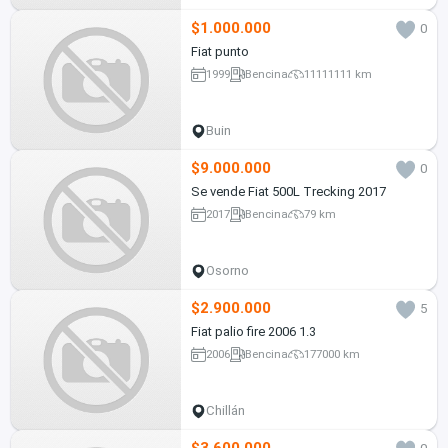
$1.000.000
0
Fiat punto
1999
Bencina
11111111 km
Buin
$9.000.000
0
Se vende Fiat 500L Trecking 2017
2017
Bencina
79 km
Osorno
$2.900.000
5
Fiat palio fire 2006 1.3
2006
Bencina
177000 km
Chillán