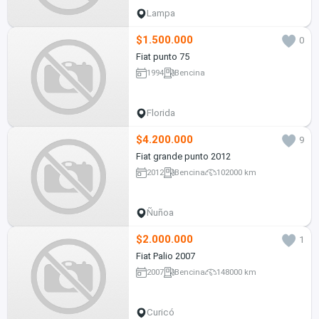
Lampa
$1.500.000
0
Fiat punto 75
1994
Bencina
Florida
$4.200.000
9
Fiat grande punto 2012
2012
Bencina
102000 km
Ñuñoa
$2.000.000
1
Fiat Palio 2007
2007
Bencina
148000 km
Curicó