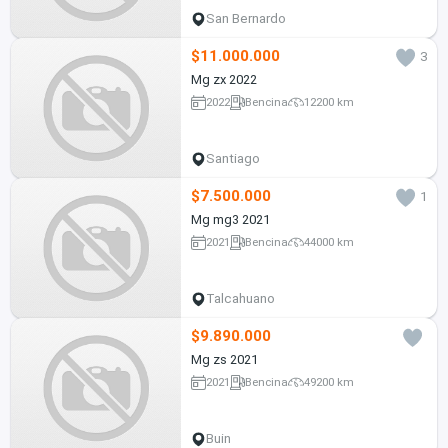
San Bernardo
$11.000.000
3
Mg zx 2022
2022
Bencina
12200 km
Santiago
$7.500.000
1
Mg mg3 2021
2021
Bencina
44000 km
Talcahuano
$9.890.000
Mg zs 2021
2021
Bencina
49200 km
Buin