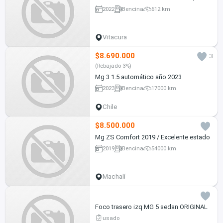
2022
Bencina
612 km
Vitacura
$8.690.000
3
(Rebajado 3%)
Mg 3 1.5 automático año 2023
2023
Bencina
17000 km
Chile
$8.500.000
Mg ZS Comfort 2019 / Excelente estado
2019
Bencina
54000 km
Machalí
Foco trasero izq MG 5 sedan ORIGINAL
usado