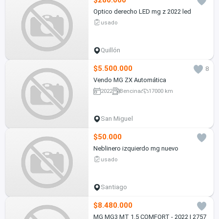
$280.000
Optico derecho LED mg z 2022 led
usado
Quillón
$5.500.000
8
Vendo MG ZX Automática
2022
Bencina
17000 km
San Miguel
$50.000
Neblinero izquierdo mg nuevo
usado
Santiago
$8.480.000
MG MG3 MT 1.5 COMFORT - 2022 | 2757