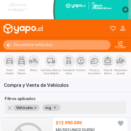
×
FILTRAR
Autos
Autos
Motos
Camiones, Buses y
Arriendo de
Yo busco
Piezas y
Yates &
Maquinaria
Usados
Nuevos
Casa Rodante
Autos
Accesorios
Barcos
pesada
Compra y Venta de Vehículos
Filtros aplicados
×
Vehículos >
mg
$12.990.000
MG RX5 ÚNICO DUEÑO