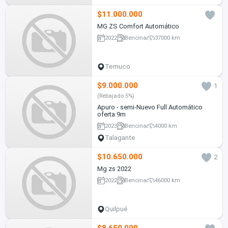
$11.000.000
MG ZS Comfort Automático
2022
Bencina
37000 km
Temuco
$9.000.000
1
(Rebajado 5%)
Apuro - semi-Nuevo Full Automático
oferta 9m
2023
Bencina
4000 km
Talagante
$10.650.000
2
Mg zs 2022
2022
Bencina
46000 km
Quilpué