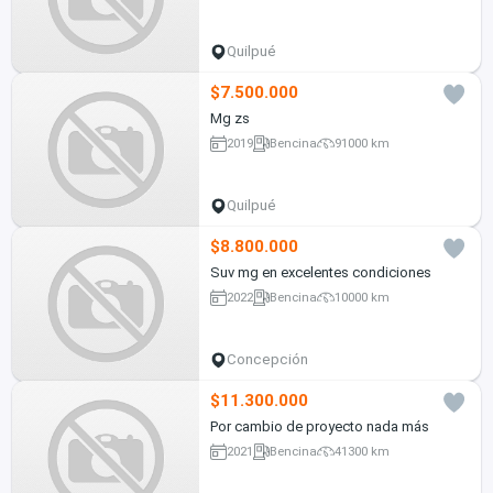
Quilpué
$7.500.000
Mg zs
2019
Bencina
91000 km
Quilpué
$8.800.000
Suv mg en excelentes condiciones
2022
Bencina
10000 km
Concepción
$11.300.000
Por cambio de proyecto nada más
2021
Bencina
41300 km