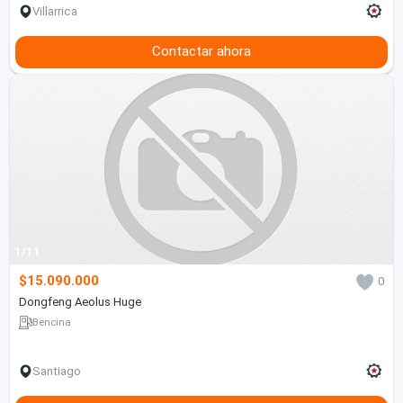
Villarrica
Contactar ahora
1/11
$15.090.000
0
Dongfeng Aeolus Huge
Bencina
Santiago