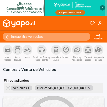
×
FILTRAR
Autos
Autos
Motos
Camiones, Buses y
Arriendo de
Yo busco
Piezas y
Yates &
Maquinaria
Usados
Nuevos
Casa Rodante
Autos
Accesorios
Barcos
pesada
Compra y Venta de Vehículos
Filtros aplicados
×
Vehículos >
Precio: $15,000,000 - $20,000,000