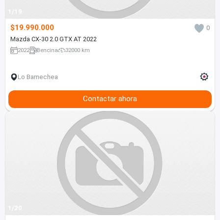
1/19
$19.990.000
0
Mazda CX-30 2.0 GTX AT 2022
2022
Bencina
32000 km
Lo Barnechea
Contactar ahora
1/20