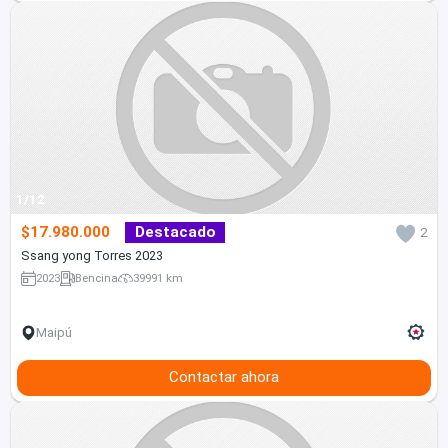
1/12
$17.980.000
Destacado
2
Ssang yong Torres 2023
2023
Bencina
39991 km
Maipú
Contactar ahora