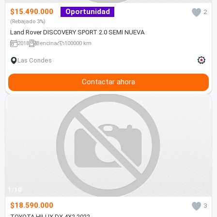
$15.490.000
Oportunidad
2
(Rebajado 3%)
Land Rover DISCOVERY SPORT 2.0 SEMI NUEVA
2018
Bencina
100000 km
Las Condes
Contactar ahora
1/10
$18.590.000
3
TOYOTA HILUX DX 4X2 2022