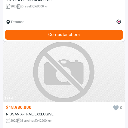
2022
Diesel
68000 km
Temuco
Contactar ahora
1/19
$18.980.000
0
NISSAN X-TRAIL EXCLUSIVE
2022
Bencina
42900 km