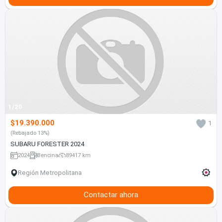
1/20
$19.390.000
1
(Rebajado 13%)
SUBARU FORESTER 2024
2024
Bencina
89417 km
Región Metropolitana
Contactar ahora