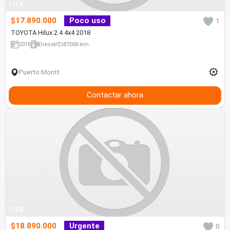
1/13
$17.890.000
Poco uso
1
TOYOTA Hilux 2.4 4x4 2018
2018
Diesel
87000 km
Puerto Montt
Contactar ahora
1/20
$18.890.000
Urgente
0