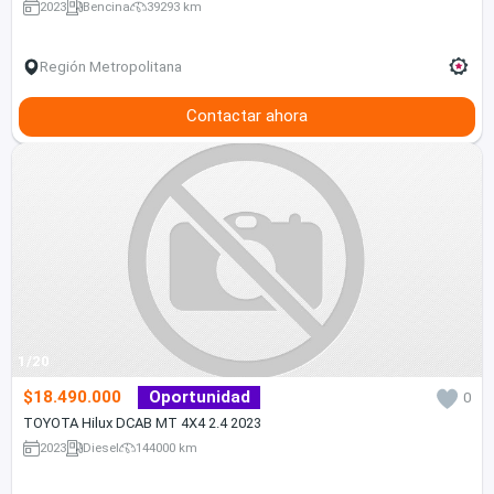
2023
Bencina
39293 km
Región Metropolitana
Contactar ahora
1/20
$18.490.000
Oportunidad
0
TOYOTA Hilux DCAB MT 4X4 2.4 2023
2023
Diesel
144000 km