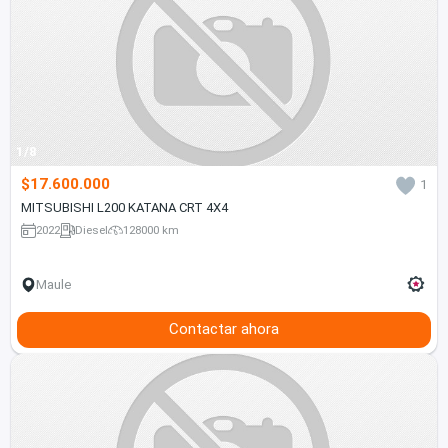
1/8
$17.600.000
1
MITSUBISHI L200 KATANA CRT 4X4
2022
Diesel
128000 km
Maule
Contactar ahora