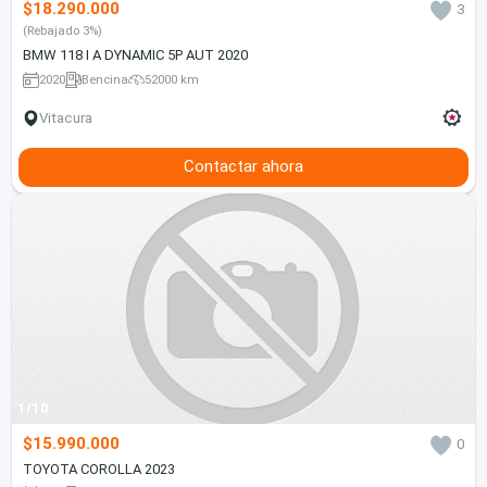
$18.290.000
3
(Rebajado 3%)
BMW 118 I A DYNAMIC 5P AUT 2020
2020
Bencina
52000 km
Vitacura
Contactar ahora
1/10
$15.990.000
0
TOYOTA COROLLA 2023