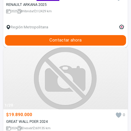
RENAULT ARKANA 2025
2025
Híbrido
12429 km
Región Metropolitana
Contactar ahora
1/20
$19.890.000
0
GREAT WALL POER 2024
2024
Diesel
69135 km