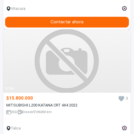
Vitacura
Contactar ahora
1/14
$15.800.000
3
MITSUBISHI L200 KATANA CRT 4X4 2022
2022
Diesel
96000 km
Talca