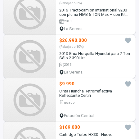
(Rebajado 3%)
2016 Tractocamion International 9200
con pluma HIAB 6 TON Max – con Kit
Hidráulico
2013
La Serena
$26.990.000
(Rebajado 10%)
2013 Grúa Horquilla Hyundai para 7 Ton -
Sólo 2.390 Hrs
2013
La Serena
$9.990
Cinta Huincha Retrorreflectiva
Reflectante Certifi
usado
Estación Central
$169.000
Cartridge Turbo HX30 - Nuevo