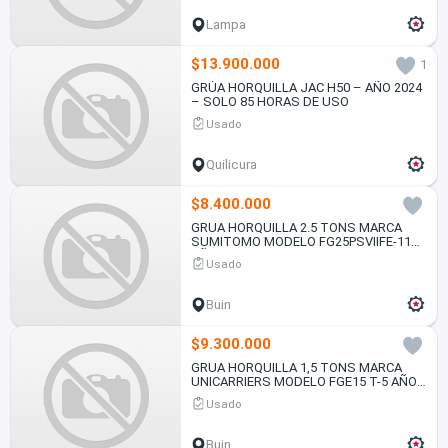
Lampa
$13.900.000
1
GRÚA HORQUILLA JAC H50 – AÑO 2024
– SOLO 85 HORAS DE USO
Usado
Quilicura
$8.400.000
GRUA HORQUILLA 2.5 TONS MARCA
SUMITOMO MODELO FG25PSVIIFE-11
AÑO 2004
Usado
Buin
$9.300.000
GRUA HORQUILLA 1,5 TONS MARCA
UNICARRIERS MODELO FGE15 T-5 AÑO
2016
Usado
Buin