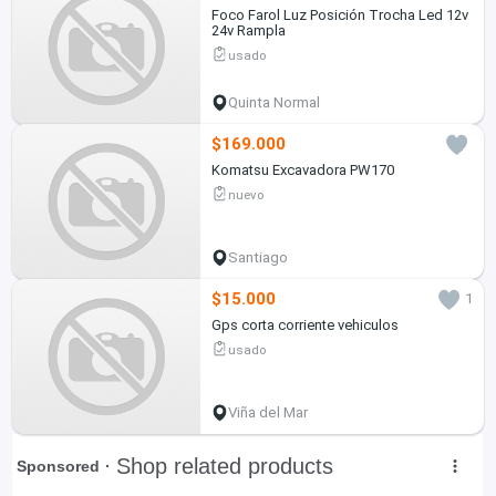
Foco Farol Luz Posición Trocha Led 12v
24v Rampla
usado
Quinta Normal
$169.000
Komatsu Excavadora PW170
nuevo
Santiago
$15.000
1
Gps corta corriente vehiculos
usado
Viña del Mar