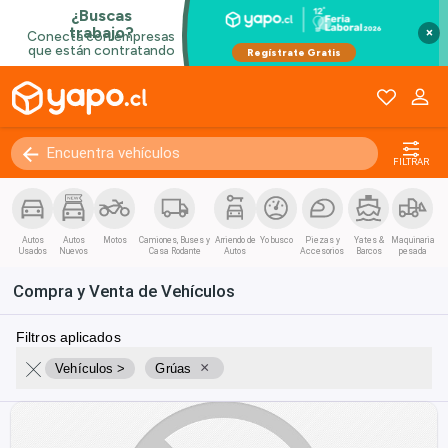
×
FILTRAR
Autos
Autos
Motos
Camiones, Buses y
Arriendo de
Yo busco
Piezas y
Yates &
Maquinaria
Usados
Nuevos
Casa Rodante
Autos
Accesorios
Barcos
pesada
Compra y Venta de Vehículos
Filtros aplicados
×
Vehículos >
Grúas