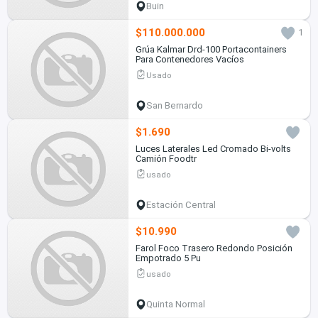
Buin
$110.000.000
1
Grúa Kalmar Drd-100 Portacontainers
Para Contenedores Vacíos
Usado
San Bernardo
$1.690
Luces Laterales Led Cromado Bi-volts
Camión Foodtr
usado
Estación Central
$10.990
Farol Foco Trasero Redondo Posición
Empotrado 5 Pu
usado
Quinta Normal