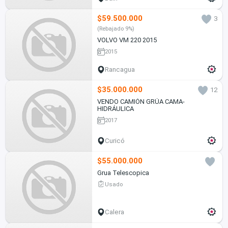
$59.500.000
3
(Rebajado 9%)
VOLVO VM 220 2015
2015
Rancagua
$35.000.000
12
VENDO CAMIÓN GRÚA CAMA-
HIDRÁULICA
2017
Curicó
$55.000.000
Grua Telescopica
Usado
Calera