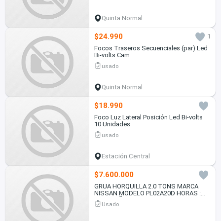
Quinta Normal
$24.990
1
Focos Traseros Secuenciales (par) Led
Bi-volts Cam
usado
Quinta Normal
$18.990
Foco Luz Lateral Posición Led Bi-volts
10 Unidades
usado
Estación Central
$7.600.000
GRUA HORQUILLA 2.0 TONS MARCA
NISSAN MODELO PL02A20D HORAS :
15.077 AÑO 2006
Usado