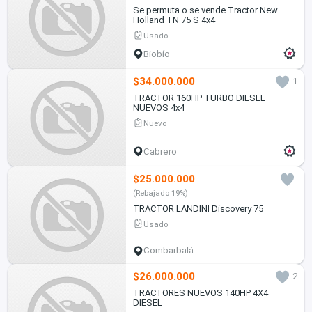
Se permuta o se vende Tractor New
Holland TN 75 S 4x4
Usado
Biobío
$34.000.000
1
TRACTOR 160HP TURBO DIESEL
NUEVOS 4x4
Nuevo
Cabrero
$25.000.000
(Rebajado 19%)
TRACTOR LANDINI Discovery 75
Usado
Combarbalá
$26.000.000
2
TRACTORES NUEVOS 140HP 4X4
DIESEL