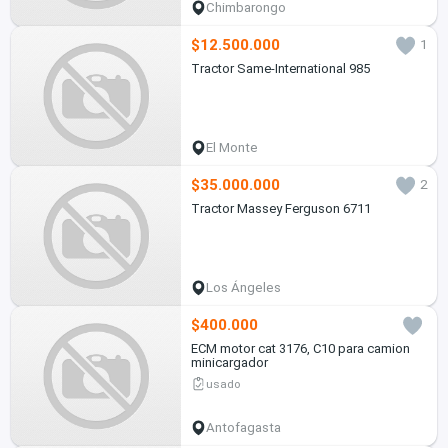
Chimbarongo
$12.500.000
1
Tractor Same-International 985
El Monte
$35.000.000
2
Tractor Massey Ferguson 6711
Los Ángeles
$400.000
ECM motor cat 3176, C10 para camion
minicargador
usado
Antofagasta