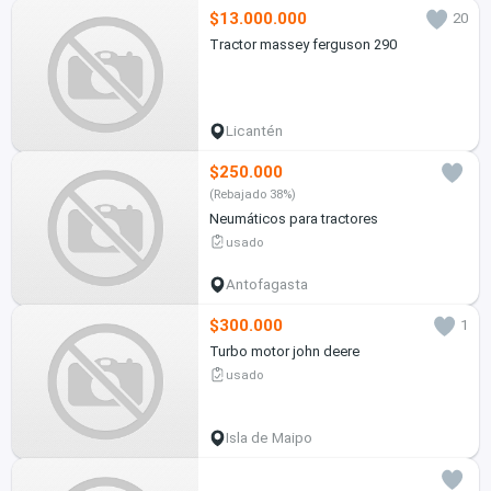
$13.000.000
20
Tractor massey ferguson 290
Licantén
$250.000
(Rebajado 38%)
Neumáticos para tractores
usado
Antofagasta
$300.000
1
Turbo motor john deere
usado
Isla de Maipo