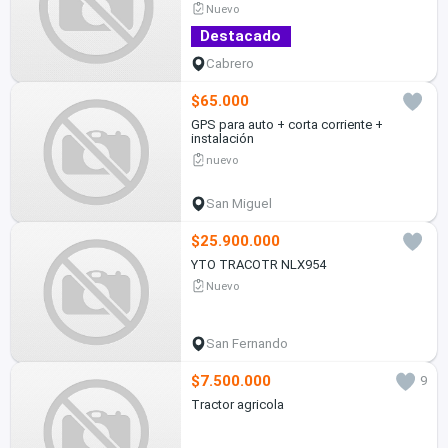
Nuevo
Destacado
Cabrero
$65.000
GPS para auto + corta corriente +
instalación
nuevo
San Miguel
$25.900.000
YTO TRACOTR NLX954
Nuevo
San Fernando
$7.500.000
9
Tractor agricola