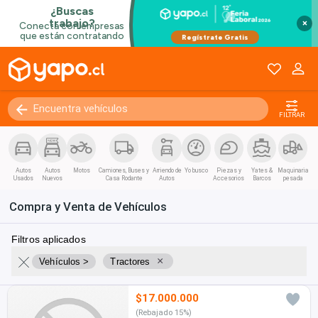
×
FILTRAR
Autos
Autos
Motos
Camiones, Buses y
Arriendo de
Yo busco
Piezas y
Yates &
Maquinaria
Usados
Nuevos
Casa Rodante
Autos
Accesorios
Barcos
pesada
Compra y Venta de Vehículos
Filtros aplicados
×
Vehículos >
Tractores
$17.000.000
(Rebajado 15%)