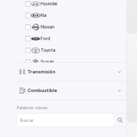
Hyundai
Kia
Nissan
Ford
Toyota
Suzuki
Transmisión
Peugeot
Mazda
Combustible
Mitsubishi
Palabras claves
Volkswagen
Ssang Yong Rexton
Renault