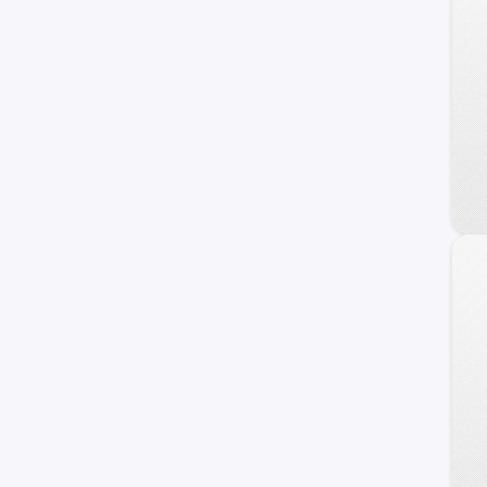
Jaguar
Triumph
Alfa Romeo
Lexus
Infiniti
Maserati
Isuzu
GMC
Zotye
Lada
Acura