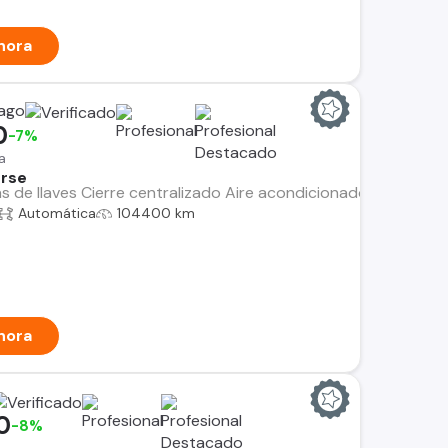
hora
iago
0
-7%
a
erse
s de llaves Cierre centralizado Aire acondicionado Controles 
Automática
104400 km
hora
0
-8%