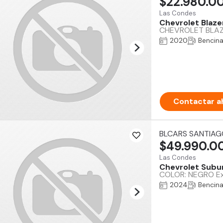
$22.980.0
Las Condes
Chevrolet Blaze
CHEVROLET BLAZER
2020
Bencin
Contactar a
BLCARS SANTIAG
$49.990.0
Las Condes
Chevrolet Subu
COLOR: NEGRO Ex
2024
Bencin