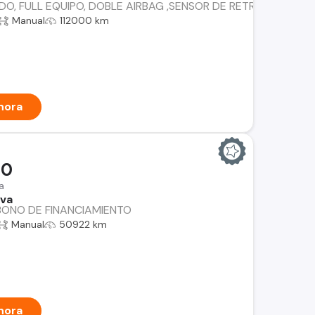
O, FULL EQUIPO, DOBLE AIRBAG ,SENSOR DE RETROCESO ::CF
Manual
112000 km
hora
00
a
iva
BONO DE FINANCIAMIENTO
Manual
50922 km
hora