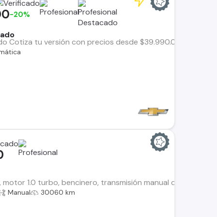
00
-20%
rado
ado Cotiza tu versión con precios desde $39.990.000 + IVA
mática
0
, motor 1.0 turbo, bencinero, transmisión manual de 5 velocida
Manual
30060 km