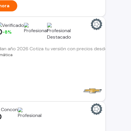
hora
0
-8%
edan año 2026 Cotiza tu versión con precios desde $8.990.0
mática
 Concon
0