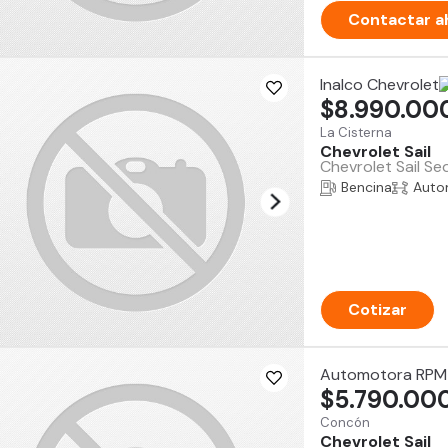
Contactar a
Inalco Chevrolet
$8.990.00
La Cisterna
Chevrolet Sail
Chevrolet Sail S
Bencina
Auto
Cotizar
Automotora RPM
$5.790.00
Concón
Chevrolet Sail