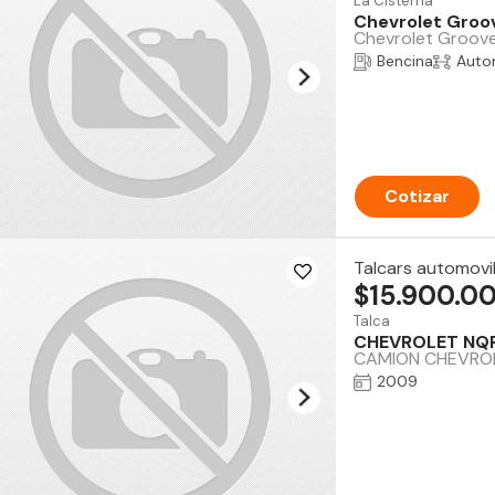
La Cisterna
Chevrolet Groo
Chevrolet Groove
Bencina
Auto
Cotizar
Talcars automovi
$15.900.0
Talca
CHEVROLET NQR
CAMION CHEVROLET 
2009