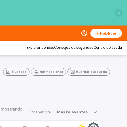
×
Publicar
Explorar tiendas
Consejos de seguridad
Centro de ayuda
BlueBook
Notificaciones
Guardar búsqueda
, mostrando
Ordenar por
Más relevantes