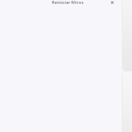
Reiniciar filtros
Mercedes Benz
Honda
Citroen
Subaru
Chery
Jac
Great Wall
Jeep
BMW
Fiat
Dodge
Volvo