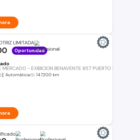
hora
TRIZ LIMITADA
00
Oportunidad
rado
MERCADO - EXIBICION BENAVENTE 857 PUERTO MONTT- FINANCIA
Automática
147200 km
hora