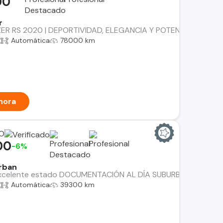
00
r
 RS 2020 | DEPORTIVIDAD, ELEGANCIA Y POTENCIA AWD Precio 
a
Automática
78000 km
hora
O
00
-6%
rban
celente estado DOCUMENTACIÓN AL DÍA SUBURBAN 4X4 5.3 
a
Automática
39300 km