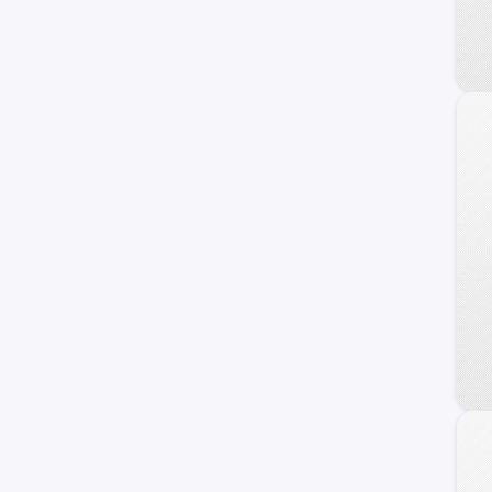
Audi
Opel
Daewoo
Geely
Land Rover
Lifan
Daihatsu
Skoda
Porsche
Mini
Chrysler
Seat