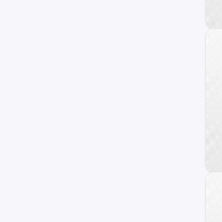
American Motors
Buick
Cadillac
Mercury
Saab
AM General
DMC
Geo
Merkur
Pontiac
Rover