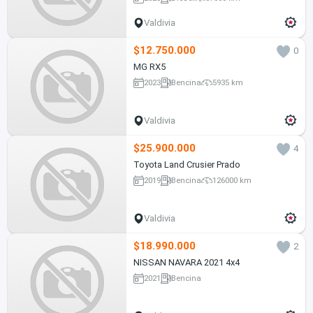
Valdivia
$12.750.000
0
MG RX5
2023
Bencina
5935 km
Valdivia
$25.900.000
4
Toyota Land Crusier Prado
2019
Bencina
126000 km
Valdivia
$18.990.000
2
NISSAN NAVARA 2021 4x4
2021
Bencina