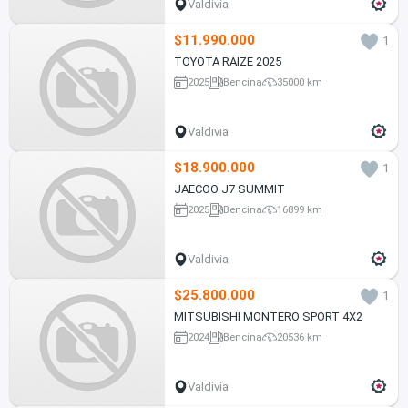
Valdivia
$11.990.000
1
TOYOTA RAIZE 2025
2025
Bencina
35000 km
Valdivia
$18.900.000
1
JAECOO J7 SUMMIT
2025
Bencina
16899 km
Valdivia
$25.800.000
1
MITSUBISHI MONTERO SPORT 4X2
2024
Bencina
20536 km
Valdivia