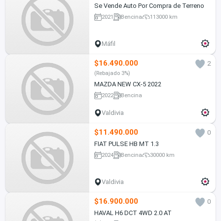
Se Vende Auto Por Compra de Terreno
2021
Bencina
113000 km
Máfil
$16.490.000
2
(Rebajado 3%)
MAZDA NEW CX-5 2022
2022
Bencina
Valdivia
$11.490.000
0
FIAT PULSE HB MT 1.3
2024
Bencina
30000 km
Valdivia
$16.900.000
0
HAVAL H6 DCT 4WD 2.0 AT