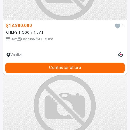
1/16
$13.800.000
1
CHERY TIGGO 7 1.5 AT
2024
Bencina
13194 km
Valdivia
Contactar ahora