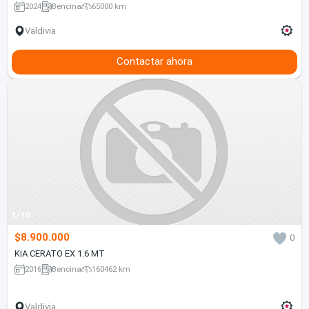
2024
Bencina
65000 km
Valdivia
Contactar ahora
1/10
$8.900.000
0
KIA CERATO EX 1.6 MT
2016
Bencina
160462 km
Valdivia