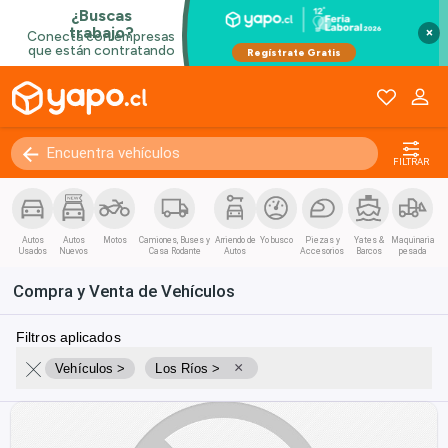
×
FILTRAR
Autos
Autos
Motos
Camiones, Buses y
Arriendo de
Yo busco
Piezas y
Yates &
Maquinaria
Usados
Nuevos
Casa Rodante
Autos
Accesorios
Barcos
pesada
Compra y Venta de Vehículos
Filtros aplicados
×
Vehículos >
Los Ríos >