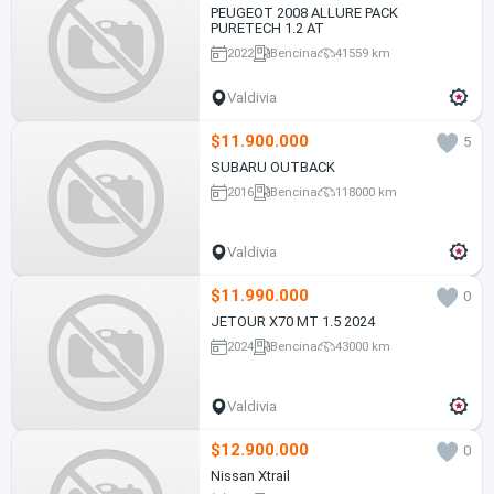
PEUGEOT 2008 ALLURE PACK
PURETECH 1.2 AT
2022
Bencina
41559 km
Valdivia
$11.900.000
5
SUBARU OUTBACK
2016
Bencina
118000 km
Valdivia
$11.990.000
0
JETOUR X70 MT 1.5 2024
2024
Bencina
43000 km
Valdivia
$12.900.000
0
Nissan Xtrail