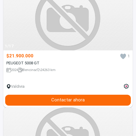
1/17
$21.900.000
1
PEUGEOT 5008 GT
2024
Bencina
24263 km
Valdivia
Contactar ahora