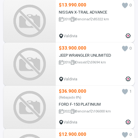
$13.990.000
0
NISSAN X-TRAIL ADVANCE
2018
Bencina
85322 km
Valdivia
$33.900.000
0
JEEP WRANGLER UNLIMITED
2016
Diesel
59694 km
Valdivia
$36.900.000
1
(Rebajado 8%)
FORD F-150 PLATINIUM
2022
Bencina
106000 km
Valdivia
$12.900.000
0