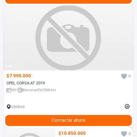
1/6
$7.990.000
0
OPEL CORSA AT 2019
2019
Bencina
67000 km
Valdivia
Contactar ahora
$10.850.000
2