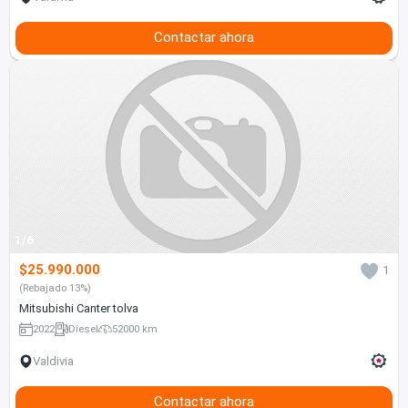
Contactar ahora
1/6
$25.990.000
1
(Rebajado 13%)
Mitsubishi Canter tolva
2022
Diesel
52000 km
Valdivia
Contactar ahora