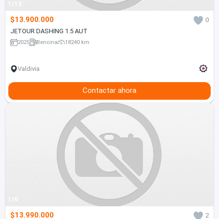
1/12
$13.900.000
0
JETOUR DASHING 1.5 AUT
2025
Bencina
18240 km
Valdivia
Contactar ahora
1/6
$13.990.000
2