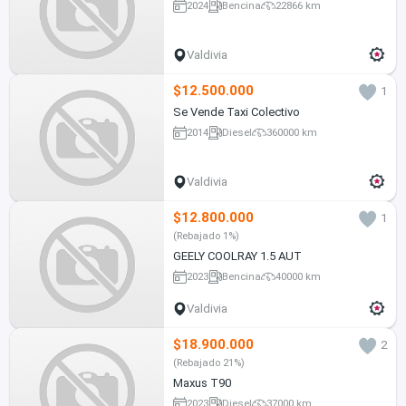
2024
Bencina
22866 km
Valdivia
$12.500.000
1
Se Vende Taxi Colectivo
2014
Diesel
360000 km
Valdivia
$12.800.000
1
(Rebajado 1%)
GEELY COOLRAY 1.5 AUT
2023
Bencina
40000 km
Valdivia
$18.900.000
2
(Rebajado 21%)
Maxus T90
2023
Diesel
37000 km