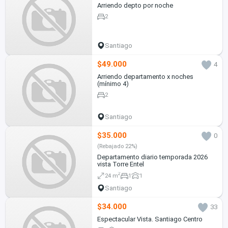
Arriendo depto por noche
2
Santiago
$49.000
4
Arriendo departamento x noches
(mínimo 4)
2
Santiago
$35.000
0
(Rebajado 22%)
Departamento diario temporada 2026
vista Torre Entel
2
24 m
1
1
Santiago
$34.000
33
Espectacular Vista. Santiago Centro