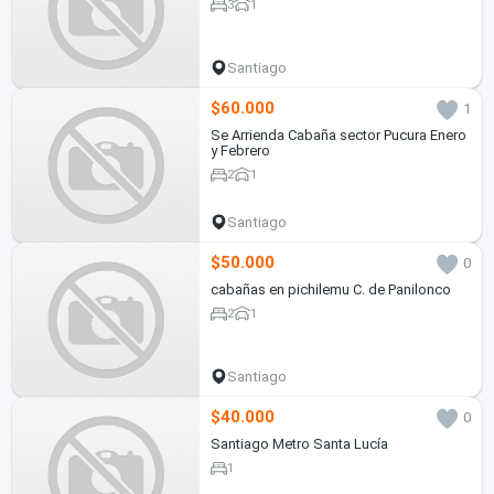
3
1
Santiago
$60.000
1
Se Arrienda Cabaña sector Pucura Enero
y Febrero
2
1
Santiago
$50.000
0
cabañas en pichilemu C. de Panilonco
2
1
Santiago
$40.000
0
Santiago Metro Santa Lucía
1