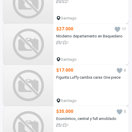
2
1
Santiago
$27.000
17
Moderno departamento en Baquedano
1
1
Santiago
$17.000
0
Figurita Luffy cambia caras One piece
Santiago
$35.000
5
Económico, central y full amoblado
1
1