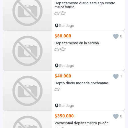
Departamento diario santiago centro
mejor barrio
1
1
Santiago
$80.000
0
Departamento en la serena
3
1
Santiago
$40.000
1
Depto diario moneda cochranne
1
Santiago
$350.000
0
Vacacional departamento pucón