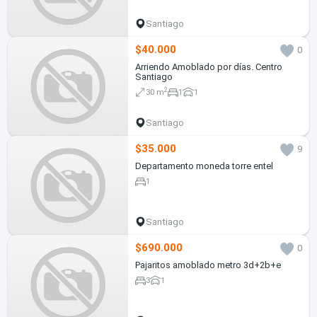
Santiago
$40.000
0
Arriendo Amoblado por días. Centro
Santiago
2
30 m
1
1
Santiago
$35.000
9
Departamento moneda torre entel
1
Santiago
$690.000
0
Pajaritos amoblado metro 3d+2b+e
3
1