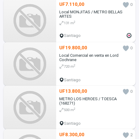
UF7.110,00
0
Local MONJITAS / METRO BELLAS
ARTES
2
131 m
Santiago
UF19.800,00
0
Local Comercial en venta en Lord
Cochrane
2
720 m
Santiago
UF13.800,00
0
METRO LOS HEROES / TOESCA
(168271)
2
500 m
Santiago
UF8.300,00
2