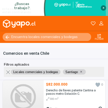
×
FILTRAR
Comercios en venta Chile
Filtros aplicados
×
Locales comerciales y bodegas
Santiago
$82.000.000
0
Derecho de llaves patente Cantina a
pasos metro Estación C.
2
300 m