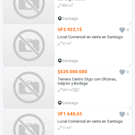
2
850 m
Santiago
UF2.923,15
0
Local Comercial en venta en Santiago
2
31 m
Santiago
$520.000.000
0
Terreno Centro Stgo con Oficinas,
Galpón y Bodega
2
547 m
7
Santiago
UF1.640,65
0
Local Comercial en venta en Santiago
2
17 m