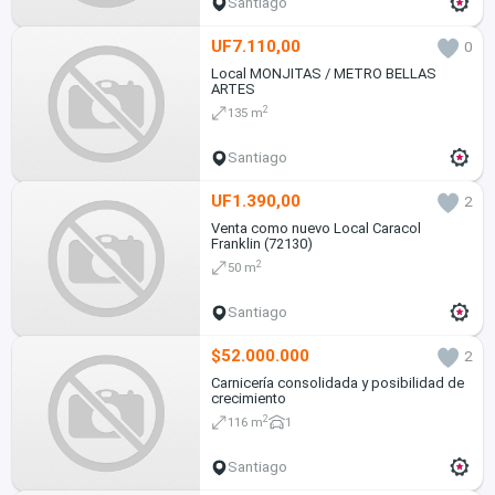
Santiago
UF7.110,00
0
Local MONJITAS / METRO BELLAS
ARTES
2
135 m
Santiago
UF1.390,00
2
Venta como nuevo Local Caracol
Franklin (72130)
2
50 m
Santiago
$52.000.000
2
Carnicería consolidada y posibilidad de
crecimiento
2
116 m
1
Santiago