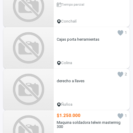
Tiempo parcial
Conchalí
1
Cajas porta herramientas
Colina
2
derecho a llaves
Ñuñoa
$1.250.000
1
Maquina soldadora telwin mastermig
300