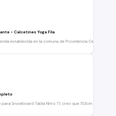
ante - Calcetines Yoga Fila
ienda establecida en la comuna de Providencia Cerca de metro 
mpleto
ara Snowboard Tabla Nitro T1, creo que 153cm de largo Fijaci