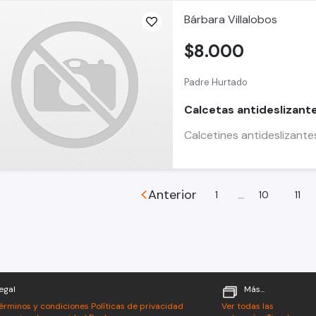
Bárbara Villalobos
$8.000
Padre Hurtado
Calcetas antideslizante
Calcetines antideslizantes
Anterior
...
1
10
11
egal
Más...
érminos y condiciones
Políticas de privacidad
Ver todas las