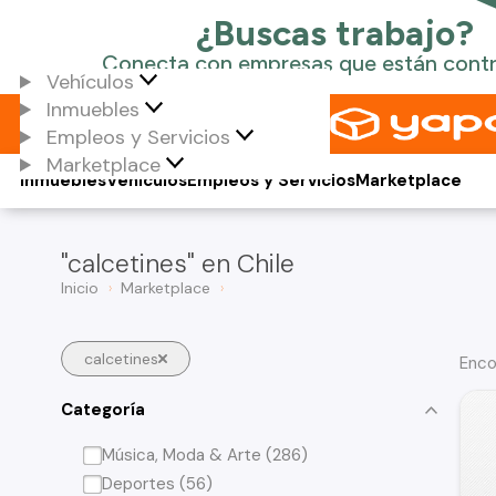
Vehículos
Inmuebles
Empleos y Servicios
Marketplace
Inmuebles
Vehículos
Empleos y Servicios
Marketplace
"calcetines" en Chile
Inicio
Marketplace
calcetines
Enco
Categoría
Música, Moda & Arte (286)
Deportes (56)