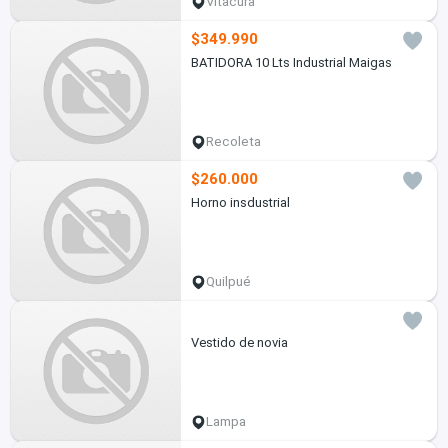
Vitacura
$349.990
BATIDORA 10 Lts Industrial Maigas
Recoleta
$260.000
Horno insdustrial
Quilpué
Vestido de novia
Lampa