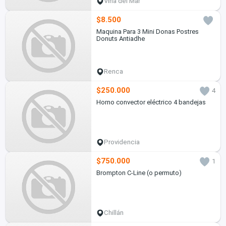
Viña del Mar
$8.500
Maquina Para 3 Mini Donas Postres
Donuts Antiadhe
Renca
$250.000
4
Horno convector eléctrico 4 bandejas
Providencia
$750.000
1
Brompton C-Line (o permuto)
Chillán