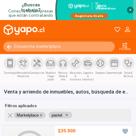
×
FILTRAR
Tecnología
Mercadería
Construcción
Muebles
Música,
Mascotas
Juguetes
Deportes
Supermercado
Salud &
Mayorista
Hogar
Moda &
&
&
Belleza
Jardín
Arte
Animales
Infantiles
Venta y arriendo de inmuebles, autos, búsqueda de empleo y bienes de consumo en Chile
Filtros aplicados
×
Marketplace >
pastel
$35.000