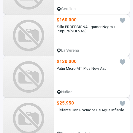
Cerrillos
$160.000
Silla PROFESIONAL gamer Negra /
Púrpura[NUEVAS]
La Serena
$120.000
Patin Micro MT Plus New Azul
Ñuñoa
$25.950
Elefante Con Rociador De Agua Inflable