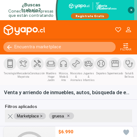
×
FILTRAR
Tecnología
Mercadería
Construcción
Muebles
Música,
Mascotas
Juguetes
Deportes
Supermercado
Salud &
Mayorista
Hogar
Moda &
&
&
Belleza
Jardín
Arte
Animales
Infantiles
Venta y arriendo de inmuebles, autos, búsqueda de empleo y bienes de consumo en Chile
Filtros aplicados
×
Marketplace >
gruesa
$6.990