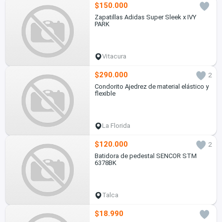
$150.000
Zapatillas Adidas Super Sleek x IVY
PARK
Vitacura
$290.000
2
Condorito Ajedrez de material elástico y
flexible
La Florida
$120.000
2
Batidora de pedestal SENCOR STM
6378BK
Talca
$18.990