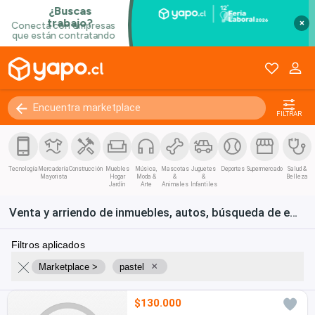
×
FILTRAR
Tecnología
Mercadería
Construcción
Muebles
Música,
Mascotas
Juguetes
Deportes
Supermercado
Salud &
Mayorista
Hogar
Moda &
&
&
Belleza
Jardín
Arte
Animales
Infantiles
Venta y arriendo de inmuebles, autos, búsqueda de empleo y bienes de consumo en Chile
Filtros aplicados
×
Marketplace >
pastel
$130.000