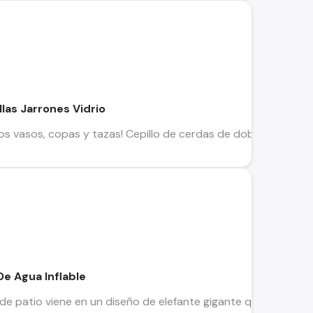
las Jarrones Vidrio
 los vasos, copas y tazas! Cepillo de cerdas de doble cara que 
De Agua Inflable
 de patio viene en un diseño de elefante gigante que mide ov