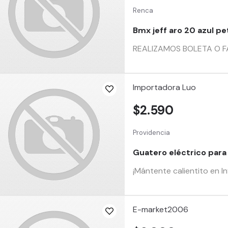
Renca
Bmx jeff aro 20 azul pe
REALIZAMOS BOLETA O FA
Importadora Luo
$2.590
Providencia
Guatero eléctrico par
¡Mántente calientito en I
E-market2006