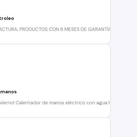
troleo
CTURA, PRODUCTOS CON 6 MESES DE GARANTÍA, DESPACHO Y AR
a manos
nvierno! Calentador de manos eléctrico con agua Hermosos mod