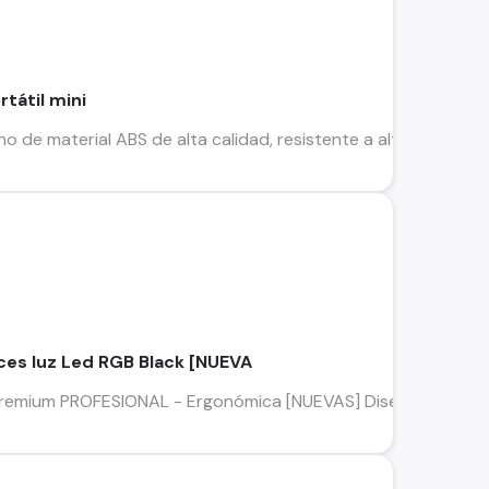
tátil mini
ho de material ABS de alta calidad, resistente a altas y baja
ces luz Led RGB Black [NUEVA
 premium PROFESIONAL - Ergonómica [NUEVAS] Diseño Ergonómi