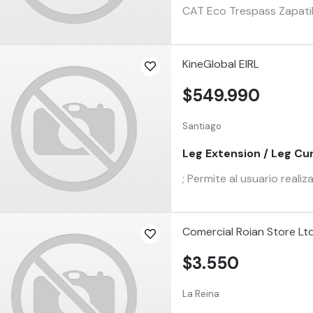
CAT Eco Trespass Zapatil
KineGlobal EIRL
$549.990
Santiago
Leg Extension / Leg Cu
; Permite al usuario reali
Comercial Roian Store Lt
$3.550
La Reina