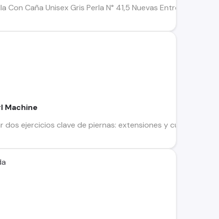
la Con Caña Unisex Gris Perla N° 41,5 Nuevas Entrego en mi d
rl Machine
zar dos ejercicios clave de piernas: extensiones y curl, mientra
da