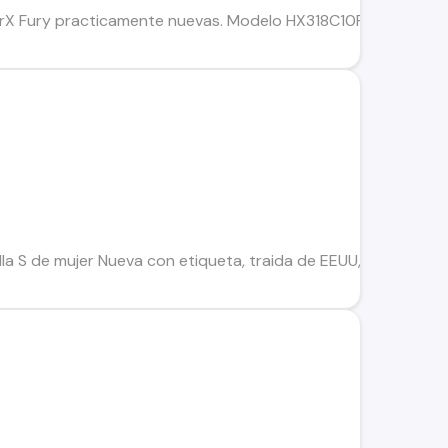
 Fury practicamente nuevas. Modelo HX318C10FB. Caracterí
S
a S de mujer Nueva con etiqueta, traida de EEUU, precio en t