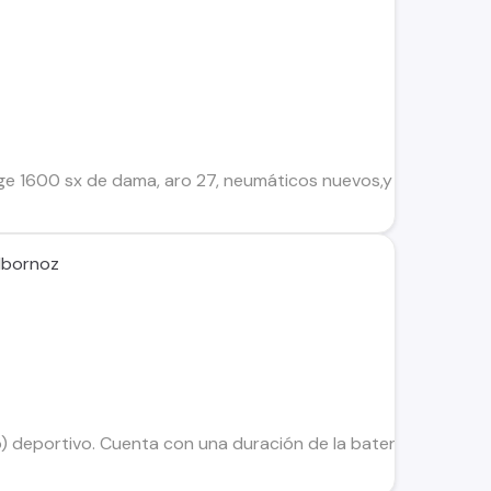
ge 1600 sx de dama, aro 27, neumáticos nuevos,y con ajuste y
lbornoz
o) deportivo. Cuenta con una duración de la batería de 7 días,