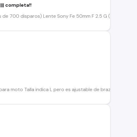
|| completa!!
 de 700 disparos) Lente Sony Fe 50mm F 2.5 G (nuevo) Tilta C
ara moto Talla indica L pero es ajustable de brazos y cintur