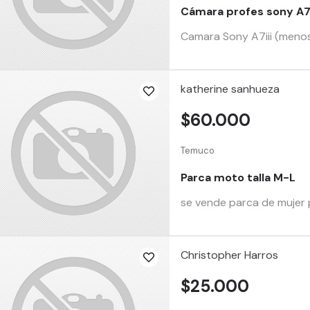
Cámara profes sony A7|
Camara Sony A7iii (menos
katherine sanhueza
$60.000
Temuco
Parca moto talla M-L
se vende parca de mujer p
Christopher Harros
$25.000