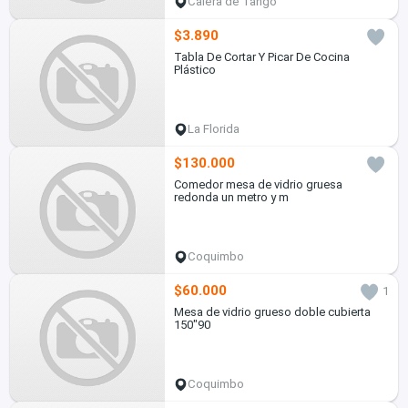
Calera de Tango
$3.890
Tabla De Cortar Y Picar De Cocina
Plástico
La Florida
$130.000
Comedor mesa de vidrio gruesa
redonda un metro y m
Coquimbo
$60.000
1
Mesa de vidrio grueso doble cubierta
150"90
Coquimbo