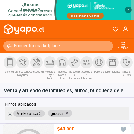
×
FILTRAR
Tecnología
Mercadería
Construcción
Muebles
Música,
Mascotas
Juguetes
Deportes
Supermercado
Salud &
Mayorista
Hogar
Moda &
&
&
Belleza
Jardín
Arte
Animales
Infantiles
Venta y arriendo de inmuebles, autos, búsqueda de empleo y bienes de consumo en Chile
Filtros aplicados
×
Marketplace >
gruesa
$40.000