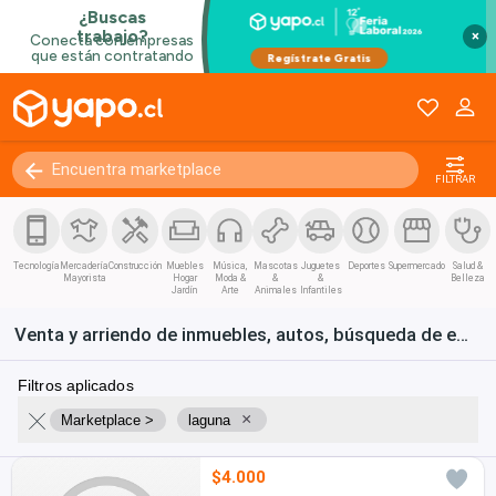
×
FILTRAR
Tecnología
Mercadería
Construcción
Muebles
Música,
Mascotas
Juguetes
Deportes
Supermercado
Salud &
Mayorista
Hogar
Moda &
&
&
Belleza
Jardín
Arte
Animales
Infantiles
Venta y arriendo de inmuebles, autos, búsqueda de empleo y bienes de consumo en Chile
Filtros aplicados
×
Marketplace >
laguna
$4.000