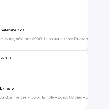
Inalambricos
mi buds, sólo por 6990! 1. Los auriculares Bluetooth Redmi ut
 e i r l
brindle
Bulldog fránces - Color: Brindle - Edad: 66 días - Data de vida: