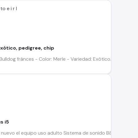
 e i r l
xótico, pedigree, chip
Bulldog fránces - Color: Merle - Variedad: Exótico. - Edad: 66 dí
s i5
 nuevo el equipo uso adulto Sistema de sonido B&O Sistema op