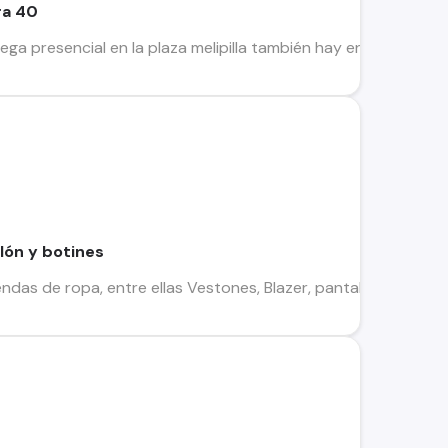
ra 40
ega presencial en la plaza melipilla también hay envíos x star
lón y botines
ndas de ropa, entre ellas Vestones, Blazer, pantalón y botines