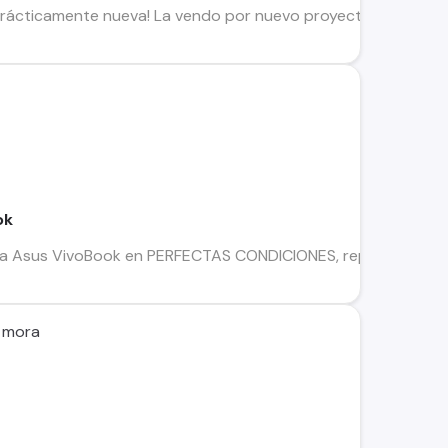
prácticamente nueva! La vendo por nuevo proyecto. Me la comp
ok
Asus VivoBook en PERFECTAS CONDICIONES, repito... perfect
s mora