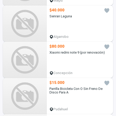
Maipú
$40.000
Senran Laguna
Algarrobo
$80.000
Xiaomi redmi note 9 (por renovación)
Concepción
$15.000
Parrilla Bicicleta Con O Sin Freno De
Disco Para A
Pudahuel