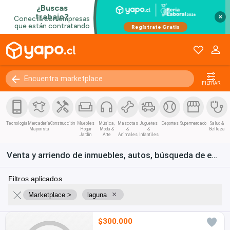
×
FILTRAR
Tecnología
Mercadería
Construcción
Muebles
Música,
Mascotas
Juguetes
Deportes
Supermercado
Salud &
Mayorista
Hogar
Moda &
&
&
Belleza
Jardín
Arte
Animales
Infantiles
Venta y arriendo de inmuebles, autos, búsqueda de empleo y bienes de consumo en Chile
Filtros aplicados
×
Marketplace >
laguna
$300.000