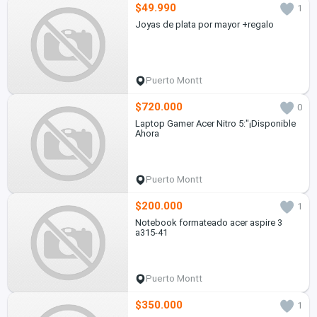
$49.990
1
Joyas de plata por mayor +regalo
Puerto Montt
$720.000
0
Laptop Gamer Acer Nitro 5:"¡Disponible
Ahora
Puerto Montt
$200.000
1
Notebook formateado acer aspire 3
a315-41
Puerto Montt
$350.000
1