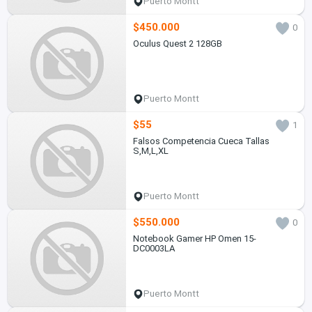
Puerto Montt
$450.000
0
Oculus Quest 2 128GB
Puerto Montt
$55
1
Falsos Competencia Cueca Tallas
S,M,L,XL
Puerto Montt
$550.000
0
Notebook Gamer HP Omen 15-
DC0003LA
Puerto Montt