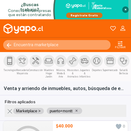
×
FILTRAR
Tecnología
Mercadería
Construcción
Muebles
Música,
Mascotas
Juguetes
Deportes
Supermercado
Salud &
Mayorista
Hogar
Moda &
&
&
Belleza
Jardín
Arte
Animales
Infantiles
Venta y arriendo de inmuebles, autos, búsqueda de empleo y bienes de consumo en Chile
Filtros aplicados
×
Marketplace >
puerto+montt
$40.000
0