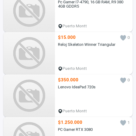
Pc Gamer I7-4790, 16 GB RAM, R9 380
4GB GDDR5
Puerto Montt
$15.000
0
Reloj Skeleton Winner Triangular
Puerto Montt
$350.000
0
Lenovo IdeaPad 720s
Puerto Montt
$1.250.000
1
PC Gamer RTX 3080