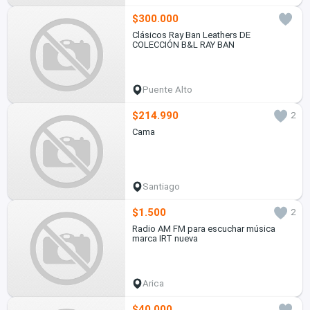
$300.000
Clásicos Ray Ban Leathers DE
COLECCIÓN B&L RAY BAN
Puente Alto
$214.990
2
Cama
Santiago
$1.500
2
Radio AM FM para escuchar música
marca IRT nueva
Arica
$40.000