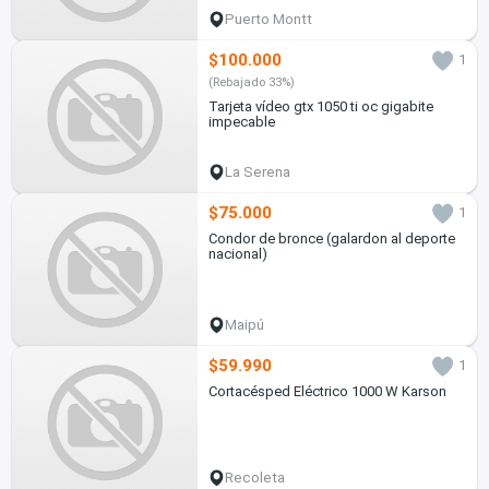
Puerto Montt
$100.000
1
(Rebajado 33%)
Tarjeta vídeo gtx 1050 ti oc gigabite
impecable
La Serena
$75.000
1
Condor de bronce (galardon al deporte
nacional)
Maipú
$59.990
1
Cortacésped Eléctrico 1000 W Karson
Recoleta