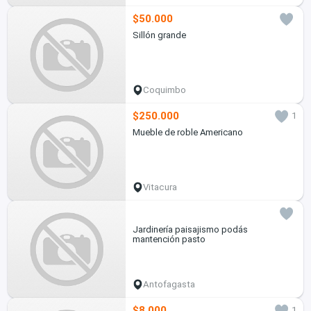
$50.000
Sillón grande
Coquimbo
$250.000
1
Mueble de roble Americano
Vitacura
Jardinería paisajismo podás
mantención pasto
Antofagasta
$8.000
1