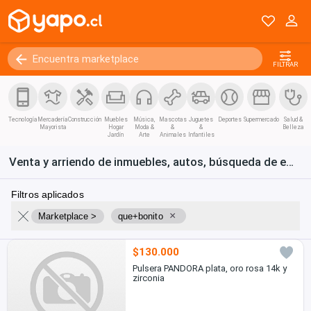
FILTRAR
Tecnología
Mercadería
Construcción
Muebles
Música,
Mascotas
Juguetes
Deportes
Supermercado
Salud &
Mayorista
Hogar
Moda &
&
&
Belleza
Jardín
Arte
Animales
Infantiles
Venta y arriendo de inmuebles, autos, búsqueda de empleo y bienes de consumo en Chile
Filtros aplicados
×
Marketplace >
que+bonito
$130.000
Pulsera PANDORA plata, oro rosa 14k y
zirconia