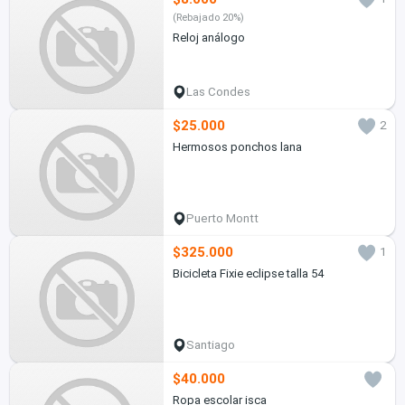
(Rebajado 20%)
Reloj análogo
Las Condes
$25.000
2
Hermosos ponchos lana
Puerto Montt
$325.000
1
Bicicleta Fixie eclipse talla 54
Santiago
$40.000
Ropa escolar isca