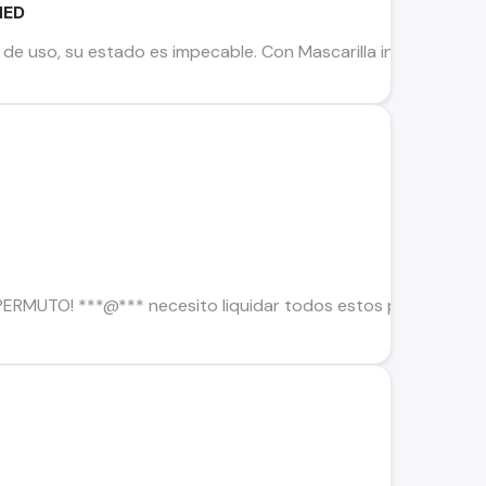
MED
 uso, su estado es impecable. Con Mascarilla incluida y entr
U
ERMUTO! ***@*** necesito liquidar todos estos productos ahora 