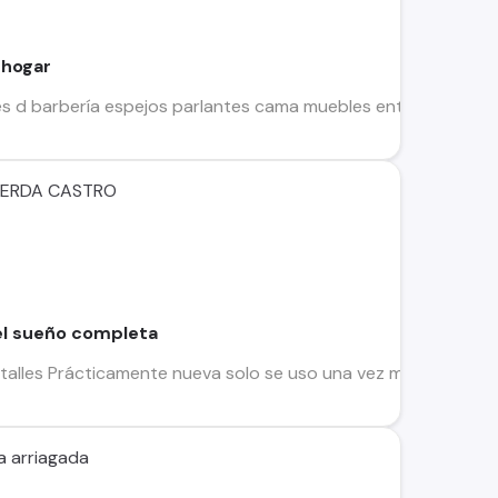
 hogar
nes d barbería espejos parlantes cama muebles entre otras cos
CERDA CASTRO
l sueño completa
talles Prácticamente nueva solo se uso una vez me costó 97
a arriagada