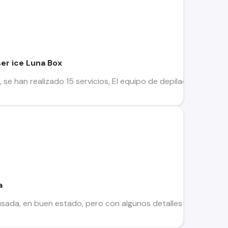
ser ice Luna Box
se han realizado 15 servicios, El equipo de depilación Tecnolo
a
, usada, en buen estado, pero con algunos detalles que son má