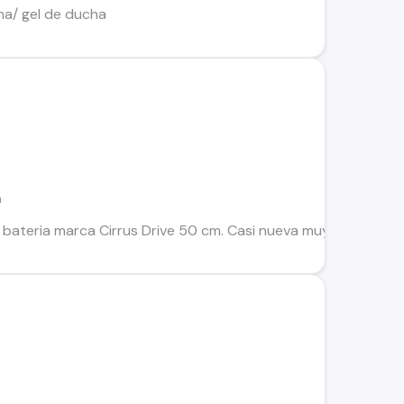
ma/ gel de ducha
a
a bateria marca Cirrus Drive 50 cm. Casi nueva muy poco uso. So