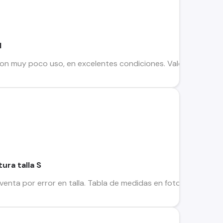
l
on muy poco uso, en excelentes condiciones. Valor la mejor o
ura talla S
nta por error en talla. Tabla de medidas en fotos. Consultas