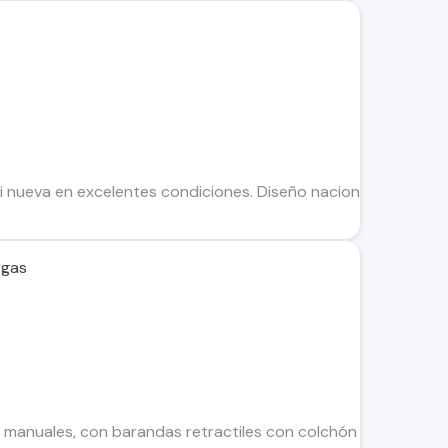
i nueva en excelentes condiciones. Diseño nacional. Incluye pi
rgas
 manuales, con barandas retractiles con colchón base y colch