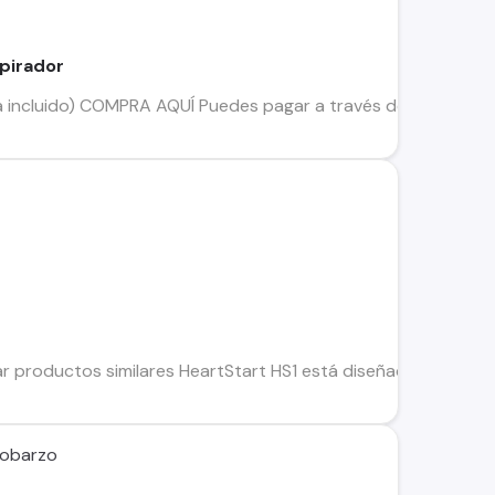
spirador
 incluido) COMPRA AQUÍ Puedes pagar a través de flow: (10
 productos similares HeartStart HS1 está diseñado para la pers
Sobarzo