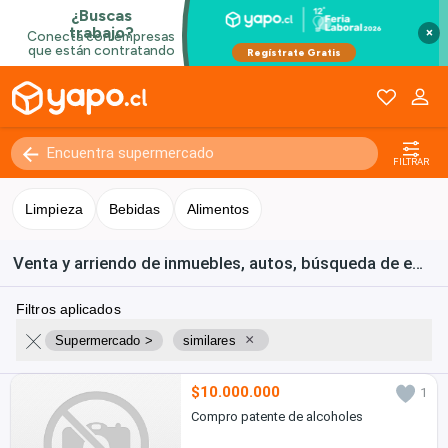
×
FILTRAR
Limpieza
Bebidas
Alimentos
Venta y arriendo de inmuebles, autos, búsqueda de empleo y bienes de consumo en Chile
Filtros aplicados
×
Supermercado >
similares
$10.000.000
1
Compro patente de alcoholes