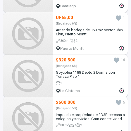
Santiago
UF65,00
1
(Rebajado 6%)
Arriendo bodega de 360 m2 sector Chin
Chin, Puerto Montt.
2
360 m
2
Puerto Montt
$320.500
16
(Rebajado 6%)
Goycolea 1188 Depto 2 Dorms con
Terraza Piso 1
2
La Cisterna
$600.000
6
(Rebajado 5%)
Impecable propiedad de 3D3B cercana a
colegios y servicios. Gran conectividad
2
88 m
3
2