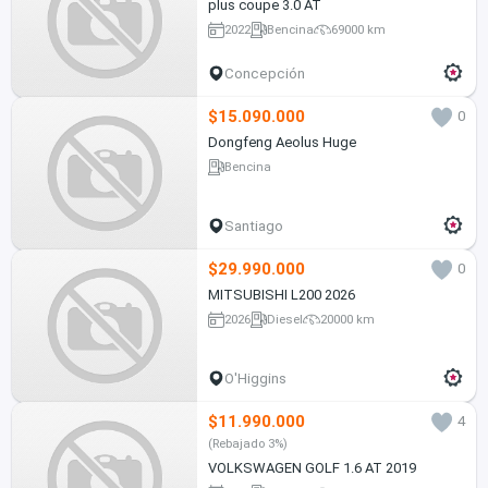
plus coupe 3.0 AT
2022
Bencina
69000 km
Concepción
$15.090.000
0
Dongfeng Aeolus Huge
Bencina
Santiago
$29.990.000
0
MITSUBISHI L200 2026
2026
Diesel
20000 km
O'Higgins
$11.990.000
4
(Rebajado 3%)
VOLKSWAGEN GOLF 1.6 AT 2019