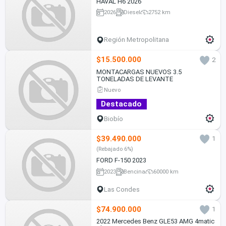
HAVAL H6 2026
2026
Diesel
2752 km
Región Metropolitana
$15.500.000
2
MONTACARGAS NUEVOS 3.5
TONELADAS DE LEVANTE
Nuevo
Destacado
Biobío
$39.490.000
1
(Rebajado 6%)
FORD F-150 2023
2023
Bencina
60000 km
Las Condes
$74.900.000
1
2022 Mercedes Benz GLE53 AMG 4matic