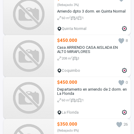
(Rebajado 3%)
Arriendo dpto 3 dorm. en Quinta Normal
2
60 m
3
1
Quinta Normal
$450.000
8
Casa ARRIENDO CASA AISLADA EN
ALTO MIRAFLORES
2
208 m
3
Coquimbo
$450.000
0
Departamento en arriendo de 2 dorm. en
La Florida
2
60 m
2
1
La Florida
$350.000
26
(Rebajado 8%)