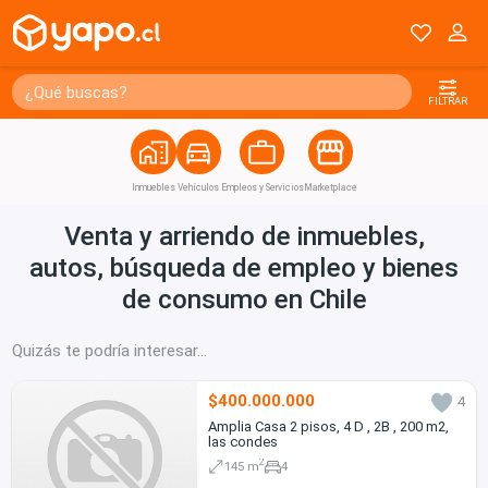
FILTRAR
Inmuebles
Vehículos
Empleos y Servicios
Marketplace
Venta y arriendo de inmuebles,
autos, búsqueda de empleo y bienes
de consumo en Chile
Quizás te podría interesar...
$400.000.000
4
Amplia Casa 2 pisos, 4 D , 2B , 200 m2,
las condes
2
145 m
4