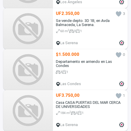
Los Ángeles
UF2.350,00
3
Se vende depto. 3D 1B, en Avda
Balmaceda, La Serena.
2
60 m
3
1
La Serena
$1.500.000
0
Departamento en arriendo en Las
Condes
3
1
Las Condes
UF3.750,00
1
Casa CASA PUERTAS DEL MAR CERCA
DE UNIVERSIDADES
2
184 m
3
1
La Serena