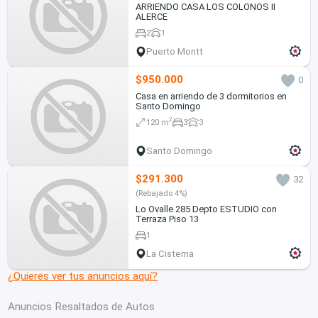
ARRIENDO CASA LOS COLONOS II
ALERCE
2
1
Puerto Montt
$950.000
0
Casa en arriendo de 3 dormitorios en
Santo Domingo
2
120 m
3
3
Santo Domingo
$291.300
32
(Rebajado 4%)
Lo Ovalle 285 Depto ESTUDIO con
Terraza Piso 13
1
La Cisterna
¿Quieres ver tus anuncios aquí?
Anuncios Resaltados de Autos