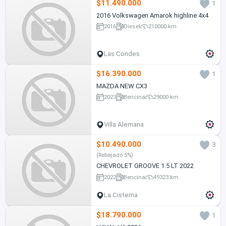
$11.490.000
1
2016 Volkswagen Amarok highline 4x4
2016
Diesel
210000 km
Las Condes
$16.390.000
1
MAZDA NEW CX3
2023
Bencina
29000 km
Villa Alemana
$10.490.000
3
(Rebajado 5%)
CHEVROLET GROOVE 1.5 LT 2022
2022
Bencina
49323 km
La Cisterna
$18.790.000
1