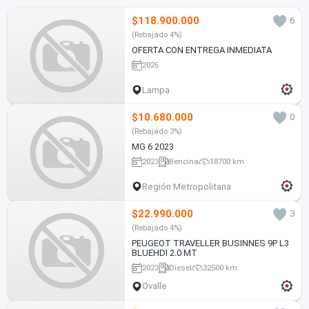
$118.900.000
6
(Rebajado 4%)
OFERTA CON ENTREGA INMEDIATA
2026
Lampa
$10.680.000
0
(Rebajado 3%)
MG 6 2023
2023
Bencina
18700 km
Región Metropolitana
$22.990.000
3
(Rebajado 4%)
PEUGEOT TRAVELLER BUSINNES 9P L3
BLUEHDI 2.0 MT
2023
Diesel
32500 km
Ovalle