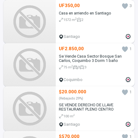
UF350,00
3
Casa en arriendo en Santiago
2
1572 m
2
Santiago
UF2.850,00
1
Se Vende Casa Sector Bosque San
Carlos, Coquimbo 3 Dorm 1 baño
2
75 m
3
3
Coquimbo
$20.000.000
1
(Rebajado 29%)
SE VENDE DERECHO DE LLAVE
RESTAURANT PLENO CENTRO
2
100 m
Santiago
$570.000
1