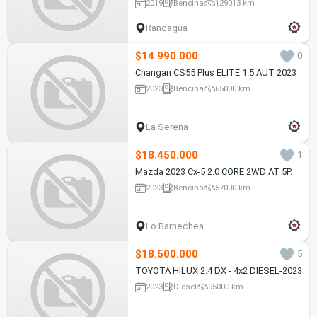
2019
Bencina
129013 km
Rancagua
$14.990.000
0
Changan CS55 Plus ELITE 1.5 AUT 2023
2023
Bencina
65000 km
La Serena
$18.450.000
1
Mazda 2023 Cx-5 2.0 CORE 2WD AT 5P.
2023
Bencina
57000 km
Lo Barnechea
$18.500.000
5
TOYOTA HILUX 2.4 DX - 4x2 DIESEL-2023
2023
Diesel
95000 km